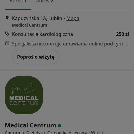
Adres 1
Adres 2
Kapucyńska 1A, Lublin
•
Mapa
Medical Centrum
Konsultacja kardiologiczna
250 zł
Specjalista nie oferuje umawiania online pod tym adresem.
Poproś o wizytę
Medical Centrum
·
Więcej
Chirurgia, Dietetyka, Ortopedia dziecięca