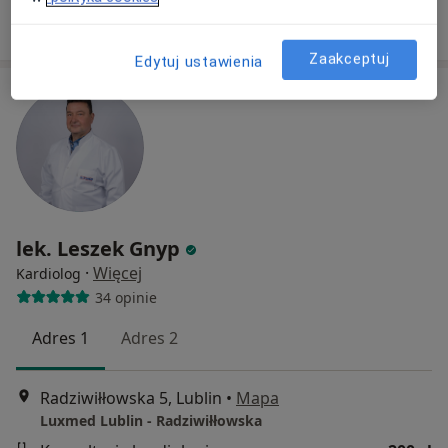
Poproś o wizytę
Zaakceptuj
Edytuj ustawienia
lek. Leszek Gnyp
·
Więcej
Kardiolog
34 opinie
Adres 1
Adres 2
Radziwiłłowska 5, Lublin
•
Mapa
Luxmed Lublin - Radziwiłłowska