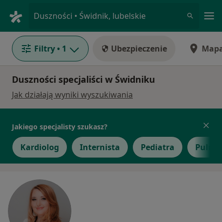
Me
Duszności • Świdnik, lubelskie
Filtry
• 1
Ubezpieczenie
Map
Duszności specjaliści w Świdniku
Jak działają wyniki wyszukiwania
Jakiego specjalisty szukasz?
Kardiolog
Internista
Pediatra
Pulmo