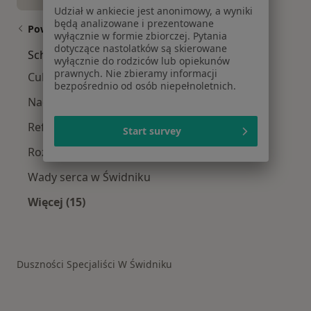
Udział w ankiecie jest anonimowy, a wyniki
będą analizowane i prezentowane
Powiązane wyszukiwania
wyłącznie w formie zbiorczej. Pytania
dotyczące nastolatków są skierowane
Schorzenia w Świdniku
wyłącznie do rodziców lub opiekunów
prawnych. Nie zbieramy informacji
Cukrzyca w Świdniku
bezpośrednio od osób niepełnoletnich.
Nadciśnienie tętnicze w Świdniku
Refluks żołądkowo-przełykowy w Świdniku
Start survey
Rozedma płuc w Świdniku
Wady serca w Świdniku
Więcej (15)
Więcej w kategorii: Schorzenia w Świdniku
Duszności Specjaliści W Świdniku