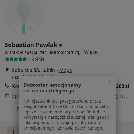
Sebastian Pawlak
·
Więcej
W trakcie specjalizacji (Kardiochirurg)
1 opinia
Sokolska 33, Lublin
•
Mapa
Przychodnia lekarska "ProLac"
Dobrostan emocjonalny i
Konsultacja kardiochirurgiczna
od 200 zł
sztuczna inteligencja
Specjalista nie oferuje umawiania online pod tym adresem.
Niniejsza ankieta, przygotowana przez
zespół Patient Care Doctoralia, ma na celu
Poproś o wizytę
lepsze zrozumienie, w jaki sposób ludzie
korzystają z narzędzi sztucznej inteligencji
jako wsparcia dla swojego dobrostanu
emocjonalnego i zdrowia psychicznego.
1
2