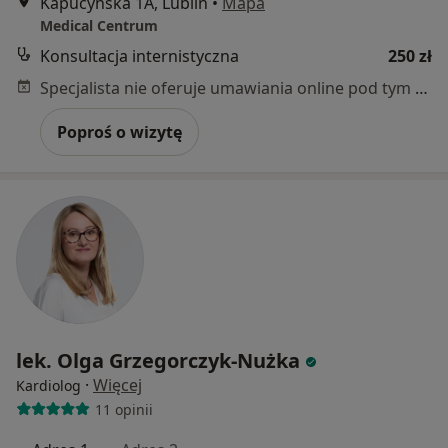
Kapucyńska 1A, Lublin
•
Mapa
Medical Centrum
Konsultacja internistyczna
250 zł
Specjalista nie oferuje umawiania online pod tym adresem.
Poproś o wizytę
lek. Olga Grzegorczyk-Nużka
·
Więcej
Kardiolog
11 opinii