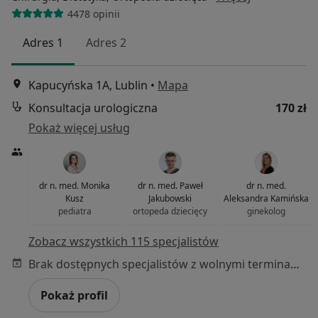
4478 opinii
Adres 1
Adres 2
Kapucyńska 1A, Lublin
•
Mapa
Konsultacja urologiczna
170 zł
Pokaż więcej usług
dr n. med. Monika
dr n. med. Paweł
dr n. med.
Kusz
Jakubowski
Aleksandra Kamińska
pediatra
ortopeda dziecięcy
ginekolog
Zobacz wszystkich 115 specjalistów
Brak dostępnych specjalistów z wolnymi terminami w tym centrum medycznym.
Pokaż profil