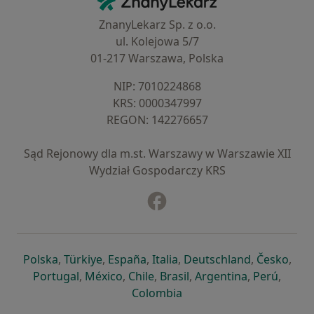
ZnanyLekarz Sp. z o.o.
ul. Kolejowa 5/7
01-217 Warszawa, Polska
NIP: ⁠7010224868
KRS: ⁠0000347997
REGON: ⁠142276657
Sąd Rejonowy dla m.st. Warszawy w Warszawie XII
Wydział Gospodarczy KRS
Facebook
otwiera się w nowej karcie
otwiera się w nowej karcie
otwiera się w nowej karcie
otwiera się w nowej karcie
otwiera się w nowej karci
otwiera się
otwi
Polska
,
Türkiye
,
España
,
Italia
,
Deutschland
,
Česko
,
otwiera się w nowej karcie
otwiera się w nowej karcie
otwiera się w nowej karcie
otwiera się w nowej kar
otwiera się 
otwier
Portugal
,
México
,
Chile
,
Brasil
,
Argentina
,
Perú
,
otwiera się w nowej karc
Colombia