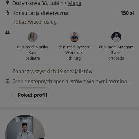
Dożynkowa 38, Lublin
•
Mapa
Konsultacja dietetyczna
150 zł
Pokaż więcej usług
dr n. med. Monika
dr n. med. Ryszard
dr n. med. Grzegorz
Kusz
Wierzbicki
Glazer
pediatra
chirurg
ortopeda
Zobacz wszystkich 19 specjalistów
Brak dostępnych specjalistów z wolnymi terminami w tym centrum medycznym.
Pokaż profil