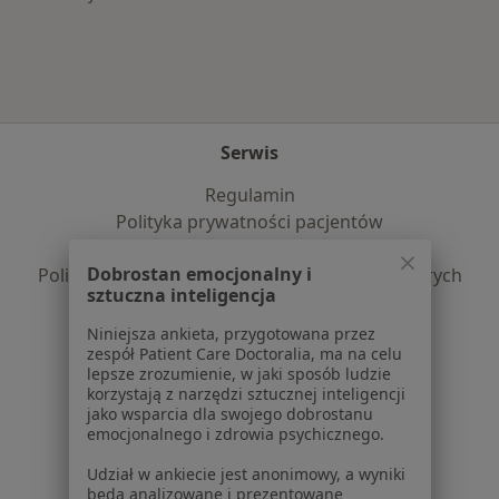
Serwis
Regulamin
Polityka prywatności pacjentów
Polityka prywatności profesjonalistów
Dobrostan emocjonalny i
Polityka prywatności dla profesjonalistów, których
sztuczna inteligencja
dane pozyskaliśmy samodzielnie
Polityka cookies
Niniejsza ankieta, przygotowana przez
zespół Patient Care Doctoralia, ma na celu
Jak działają wyniki wyszukiwania
lepsze zrozumienie, w jaki sposób ludzie
Dostępność
korzystają z narzędzi sztucznej inteligencji
O nas
jako wsparcia dla swojego dobrostanu
emocjonalnego i zdrowia psychicznego.
Praca
Rekrutujemy!
Partnerzy
Udział w ankiecie jest anonimowy, a wyniki
Centrum prasowe
będą analizowane i prezentowane