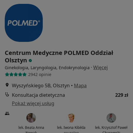
Centrum Medyczne POLMED Oddział
Olsztyn
·
Więcej
Ginekologia, Laryngologia, Endokrynologia
2942 opinie
Wyszyńskiego 5B, Olsztyn
•
Mapa
Konsultacja dietetyczna
229 zł
Pokaż więcej usług
lek. Beata Anna
lek. Iwona Kibiłda
lek. Krzysztof Paweł
Nowak
neurolog
Charemski