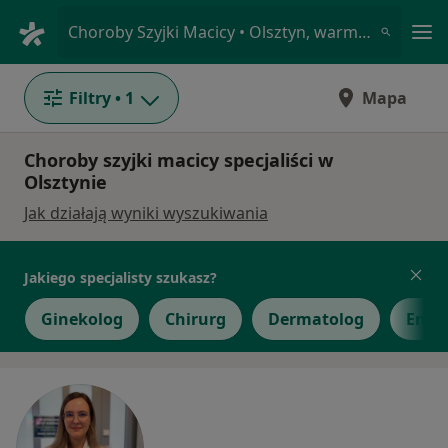
Me
Choroby Szyjki Macicy • Olsztyn, warmińsko-mazurskie
Filtry
• 1
Mapa
Choroby szyjki macicy specjaliści w
Olsztynie
Jak działają wyniki wyszukiwania
Jakiego specjalisty szukasz?
Ginekolog
Chirurg
Dermatolog
Endo