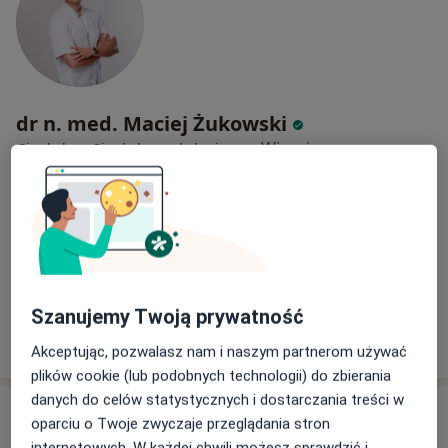
dr n. med. Maciej Żukowski
·
Więcej
Ginekolog, Ginekolog onkologiczny
234 opinie
Leśna 16 lok 4h, Olsztyn
•
Mapa
Mia Bella Klinika
Konsultacja ginekologiczna
400 zł
Specjalista nie oferuje umawiania online pod tym adresem.
Szanujemy Twoją prywatność
Poproś o wizytę
Akceptując, pozwalasz nam i naszym partnerom używać
plików cookie (lub podobnych technologii) do zbierania
danych do celów statystycznych i dostarczania treści w
oparciu o Twoje zwyczaje przeglądania stron
internetowych. W każdej chwili możesz sprawdzić i