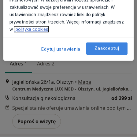
zaktualizować swoje preferencje w ustawieniach. W
ustawieniach znajdziesz również linki do polityk
prywatności stron trzecich. Więcej informacji znajdziesz
w
polityka cookies
lek. Igor Kunicki
·
Więcej
Ginekolog
Zaakceptuj
Edytuj ustawienia
40 opinii
Adres 1
Adres 2
Jagiellońska 26/1a, Olsztyn
•
Mapa
Centrum Medyczne LUX MED - Olsztyn, ul. Jagiellońska 26/1A
Konsultacja ginekologiczna
od 299 zł
Specjalista nie oferuje umawiania online pod tym adresem.
Poproś o wizytę