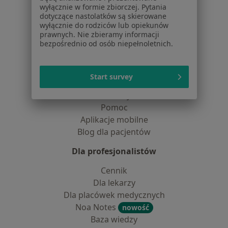
wyłącznie w formie zbiorczej. Pytania
Kontakt
dotyczące nastolatków są skierowane
wyłącznie do rodziców lub opiekunów
Dla pacjentów
prawnych. Nie zbieramy informacji
bezpośrednio od osób niepełnoletnich.
Lekarze
Placówki medyczne
Pytania i odpowiedzi
Start survey
Usługi i zabiegi
Choroby
Pomoc
Aplikacje mobilne
Blog dla pacjentów
Dla profesjonalistów
Cennik
Dla lekarzy
Dla placówek medycznych
Noa Notes
nowość
Baza wiedzy