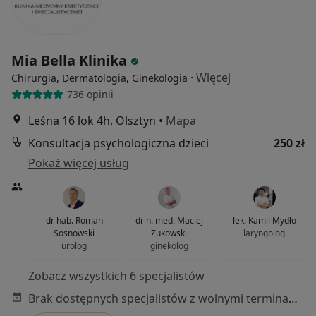
Mia Bella Klinika
·
Więcej
Chirurgia, Dermatologia, Ginekologia
736 opinii
Leśna 16 lok 4h, Olsztyn
•
Mapa
Konsultacja psychologiczna dzieci
250 zł
Pokaż więcej usług
dr hab. Roman
dr n. med. Maciej
lek. Kamil Mydło
Sosnowski
Żukowski
laryngolog
urolog
ginekolog
Zobacz wszystkich 6 specjalistów
Brak dostępnych specjalistów z wolnymi terminami w tym centrum medycznym.