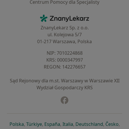
Centrum Pomocy dla Specjalisty
Kontakt
ZnanyLekarz - Strona główna
ZnanyLekarz Sp. z o.o.
ul. Kolejowa 5/7
01-217 Warszawa, Polska
NIP: ⁠7010224868
KRS: ⁠0000347997
REGON: ⁠142276657
Sąd Rejonowy dla m.st. Warszawy w Warszawie XII
Wydział Gospodarczy KRS
Facebook
otwiera się w nowej karcie
otwiera się w nowej karcie
otwiera się w nowej karcie
otwiera się w nowej karcie
otwiera się w nowej karci
otwiera się
otwi
Polska
,
Türkiye
,
España
,
Italia
,
Deutschland
,
Česko
,