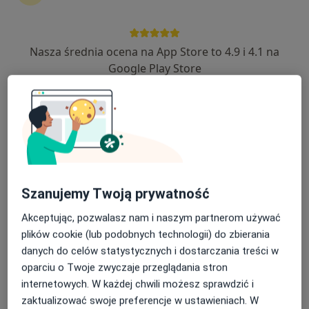
Nasza średnia ocena na App Store to 4.9 i 4.1 na
lek. Tomasz Nowakowski
Google Play Store
·
Więcej
Internista, Lekarz rodzinny
68 opinii
Dworska
•
Mapa
Specjalistyczne Centrum Medyczne Sosnowiec
Konsultacja internistyczna
Brak ceny
Specjalista nie oferuje umawiania online pod tym adresem.
Szanujemy Twoją prywatność
Poproś o wizytę
Akceptując, pozwalasz nam i naszym partnerom używać
plików cookie (lub podobnych technologii) do zbierania
danych do celów statystycznych i dostarczania treści w
oparciu o Twoje zwyczaje przeglądania stron
internetowych. W każdej chwili możesz sprawdzić i
zaktualizować swoje preferencje w ustawieniach. W