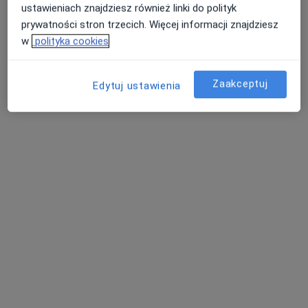
ustawieniach znajdziesz również linki do polityk
prywatności stron trzecich. Więcej informacji znajdziesz
w
polityka cookies
mgr Maciej Bulanda
·
Więcej
Fizjoterapeuta
Zaakceptuj
Edytuj ustawienia
Józefa Piłsudskiego 39, Limanowa
•
Mapa
MB Maciej Bulanda Gabinet Fizjoterapii
Konsultacja fizjoterapeutyczna
180 zł
Specjalista nie oferuje umawiania online pod tym adresem.
Poproś o wizytę