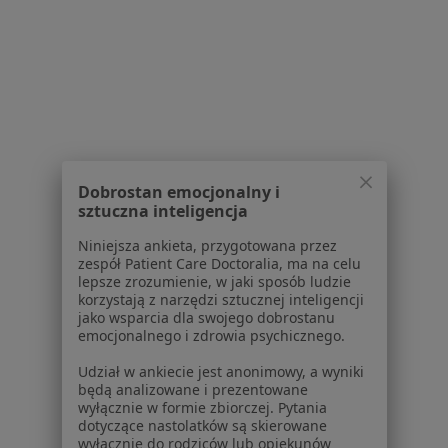
Lekarze
Placówki medyczne
Pytania i odpowiedzi
Usługi i zabiegi
Choroby
Pomoc
Aplikacje mobilne
Blog dla pacjentów
Dobrostan emocjonalny i
Dla profesjonalistów
sztuczna inteligencja
Cennik
Niniejsza ankieta, przygotowana przez
zespół Patient Care Doctoralia, ma na celu
Dla lekarzy
lepsze zrozumienie, w jaki sposób ludzie
Dla placówek medycznych
korzystają z narzędzi sztucznej inteligencji
Noa Notes
jako wsparcia dla swojego dobrostanu
nowość
emocjonalnego i zdrowia psychicznego.
Baza wiedzy
Centrum Pomocy dla Specjalisty
Udział w ankiecie jest anonimowy, a wyniki
będą analizowane i prezentowane
Kontakt
wyłącznie w formie zbiorczej. Pytania
ZnanyLekarz - Strona główna
dotyczące nastolatków są skierowane
wyłącznie do rodziców lub opiekunów