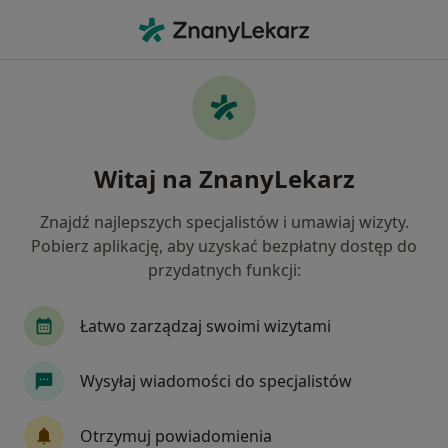
Me
Choroby Przewlekłe • Limanowa, małopolskie
Filtry
• 1
Mapa
Choroby przewlekłe specjaliści w Limanowej
Witaj na ZnanyLekarz
Jak działają wyniki wyszukiwania
Znajdź najlepszych specjalistów i umawiaj wizyty.
Pobierz aplikację, aby uzyskać bezpłatny dostęp do
Jakiego specjalisty szukasz?
przydatnych funkcji:
Fizjoterapeuta
Internista
Lekarz rodzinn
Łatwo zarządzaj swoimi wizytami
Wysyłaj wiadomości do specjalistów
Otrzymuj powiadomienia