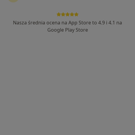
Nasza średnia ocena na App Store to 4.9 i 4.1 na
mgr Rafał Szmit
Google Play Store
·
Więcej
Fizjoterapeuta
61 opinii
Bawarczyków 9, Toruń
•
Mapa
Centrum Medyczne Centrum Rehabilitacji INREMED
Konsultacja fizjoterapeutyczna
160 zł
Specjalista nie oferuje umawiania online pod tym adresem.
Poproś o wizytę