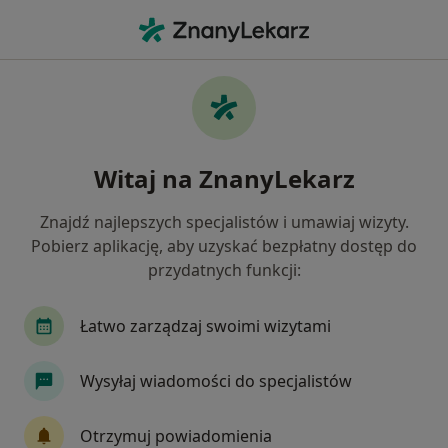
Me
Choroby Kręgosłupa • Aleksandrów Kujawski, kujawsko-pomorskie
Filtry
• 1
Ubezpieczenie
Map
Choroby kręgosłupa specjaliści w
Witaj na ZnanyLekarz
Aleksandrowie Kujawskim
Jak działają wyniki wyszukiwania
Znajdź najlepszych specjalistów i umawiaj wizyty.
Pobierz aplikację, aby uzyskać bezpłatny dostęp do
przydatnych funkcji:
Jakiego specjalisty szukasz?
Fizjoterapeuta
Neurolog
Neurochirurg
Łatwo zarządzaj swoimi wizytami
Wysyłaj wiadomości do specjalistów
Otrzymuj powiadomienia