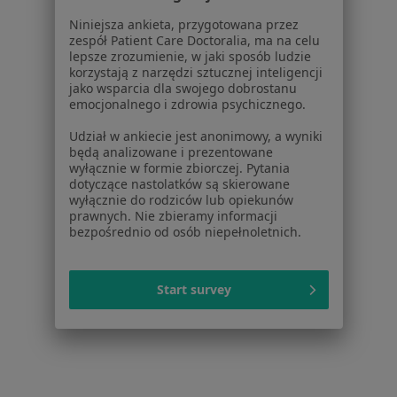
Choroby kręgosłupa w Inowrocławiu
Niniejsza ankieta, przygotowana przez
zespół Patient Care Doctoralia, ma na celu
Choroby kręgosłupa w Bydgoszczy
lepsze zrozumienie, w jaki sposób ludzie
korzystają z narzędzi sztucznej inteligencji
Choroby kręgosłupa w Włocławku
jako wsparcia dla swojego dobrostanu
emocjonalnego i zdrowia psychicznego.
Choroby kręgosłupa w Osięcinach
Udział w ankiecie jest anonimowy, a wyniki
Więcej (6)
będą analizowane i prezentowane
Więcej w kategorii: W pobliżu Aleksandrowa 
wyłącznie w formie zbiorczej. Pytania
dotyczące nastolatków są skierowane
Schorzenia w Aleksandrowie Kujawskim
wyłącznie do rodziców lub opiekunów
prawnych. Nie zbieramy informacji
Rak prostaty w Aleksandrowie Kujawskim
bezpośrednio od osób niepełnoletnich.
Ból pleców w Aleksandrowie Kujawskim
Starzenie się skóry w Aleksandrowie Kujawskim
Start survey
Stulejka w Aleksandrowie Kujawskim
Wodniak jądra w Aleksandrowie Kujawskim
Więcej (13)