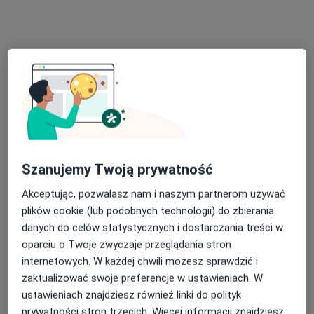
Bezpieczne płatności
mgr Joanna Kubińska-Warda
·
Więcej
Fizjoterapeuta
64 opinie
Chełmińska 21, Toruń
•
Mapa
Centrum Stomatologii Dentus
Szanujemy Twoją prywatność
Konsultacja fizjoterapeutyczna
280 zł
Akceptując, pozwalasz nam i naszym partnerom używać
Specjalista nie oferuje umawiania online pod tym adresem.
plików cookie (lub podobnych technologii) do zbierania
danych do celów statystycznych i dostarczania treści w
Poproś o wizytę
oparciu o Twoje zwyczaje przeglądania stron
internetowych. W każdej chwili możesz sprawdzić i
zaktualizować swoje preferencje w ustawieniach. W
ustawieniach znajdziesz również linki do polityk
prywatności stron trzecich. Więcej informacji znajdziesz