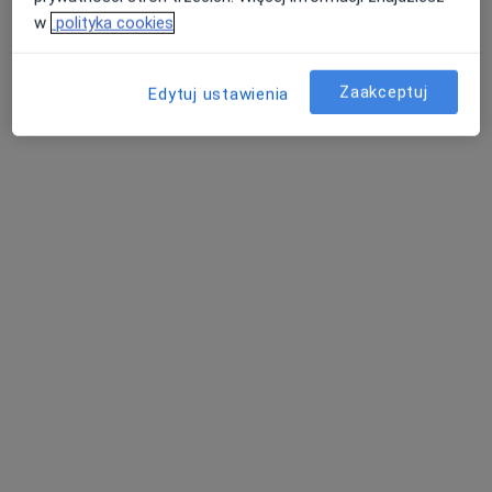
w
polityka cookies
Zaakceptuj
Edytuj ustawienia
dr n. o zdr. Aleksander Kolański
·
Więcej
Fizjoterapeuta
102 opinie
Bawarczyków 9, Toruń
•
Mapa
Centrum Medyczne Centrum Rehabilitacji INREMED
Terapia manualna (kolejna wizyta)
160 zł
Specjalista nie oferuje umawiania online pod tym adresem.
Poproś o wizytę