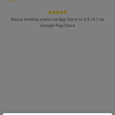
Nasza średnia ocena na App Store to 4.9 i 4.1 na
Bezpieczne płatności
Google Play Store
Paulina Guzik-Krzystek
·
Więcej
Dietetyk
177 opinii
Adres
Online
Daszyńskiego 9, Myślenice
•
Mapa
Studio Body Bloom
3-miesięczna współpraca (konsultacja + 3x plan żywieniowy + stały kontakt)
1 200 zł
Specjalista nie oferuje umawiania online pod tym adresem.
Poproś o wizytę