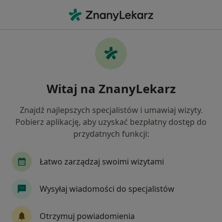
Me
Choroby Jelit • Mszana Dolna, małopolskie
Filtry
• 1
Ubezpieczenie
Map
Choroby jelit specjaliści w Mszanie Dolnej
Witaj na ZnanyLekarz
Jak działają wyniki wyszukiwania
Znajdź najlepszych specjalistów i umawiaj wizyty.
Pobierz aplikację, aby uzyskać bezpłatny dostęp do
Jakiego specjalisty szukasz?
przydatnych funkcji:
Internista
Gastrolog
Kardiolog
Lekar
Łatwo zarządzaj swoimi wizytami
Wysyłaj wiadomości do specjalistów
Otrzymuj powiadomienia