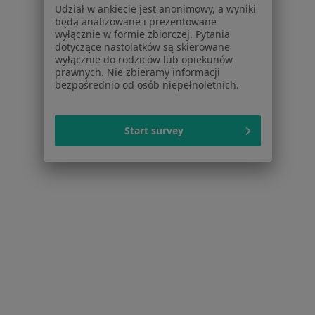
Udział w ankiecie jest anonimowy, a wyniki
Pytania i odpowiedzi
będą analizowane i prezentowane
Usługi i zabiegi
wyłącznie w formie zbiorczej. Pytania
dotyczące nastolatków są skierowane
Choroby
wyłącznie do rodziców lub opiekunów
Pomoc
prawnych. Nie zbieramy informacji
Aplikacje mobilne
bezpośrednio od osób niepełnoletnich.
Blog dla pacjentów
Dla profesjonalistów
Start survey
Cennik
Dla lekarzy
Dla placówek medycznych
Noa Notes
nowość
Baza wiedzy
Centrum Pomocy dla Specjalisty
Kontakt
ZnanyLekarz - Strona główna
ZnanyLekarz Sp. z o.o.