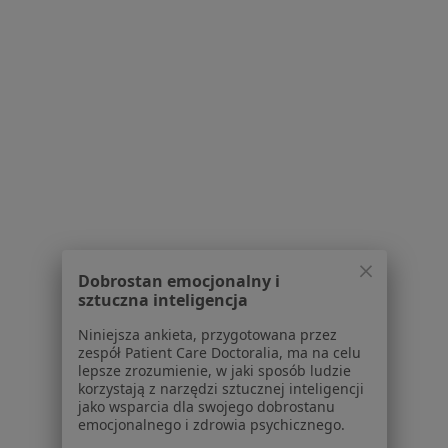
Serwis
Regulamin
Polityka prywatności pacjentów
Polityka prywatności profesjonalistów
Polityka prywatności dla profesjonalistów, których
dane pozyskaliśmy samodzielnie
Polityka cookies
Jak działają wyniki wyszukiwania
Dostępność
O nas
Praca
Rekrutujemy!
Dobrostan emocjonalny i
Partnerzy
sztuczna inteligencja
Centrum prasowe
Niniejsza ankieta, przygotowana przez
Kontakt
zespół Patient Care Doctoralia, ma na celu
lepsze zrozumienie, w jaki sposób ludzie
Dla pacjentów
korzystają z narzędzi sztucznej inteligencji
jako wsparcia dla swojego dobrostanu
Lekarze
emocjonalnego i zdrowia psychicznego.
Placówki medyczne