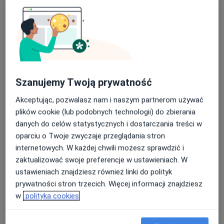
Monika Bigoś
Szanujemy Twoją prywatność
·
Więcej
Dietetyk
Akceptując, pozwalasz nam i naszym partnerom używać
346 opinii
plików cookie (lub podobnych technologii) do zbierania
danych do celów statystycznych i dostarczania treści w
Adres
Online
oparciu o Twoje zwyczaje przeglądania stron
internetowych. W każdej chwili możesz sprawdzić i
Bukowa 26/2, "Zielone Zarabie", Myślenice
•
Mapa
zaktualizować swoje preferencje w ustawieniach. W
Gabinet Myślenice
ustawieniach znajdziesz również linki do polityk
Konsultacja dietetyczna
259 zł
prywatności stron trzecich. Więcej informacji znajdziesz
w
polityka cookies
Specjalista nie oferuje umawiania online pod tym adresem.
Poproś o wizytę