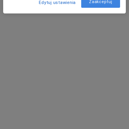
Zaakceptuj
Edytuj ustawienia
dr n. med. Piotr Piejko
·
Więcej
Kardiolog, Internista, Geriatra
8 opinii
Słowackiego 75c, Myślenice
•
Mapa
PARTNER-MED Sylwia Bernat
Konsultacja geriatryczna
300 zł
Specjalista nie oferuje umawiania online pod tym adresem.
Poproś o wizytę