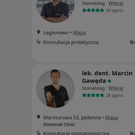
·
Więcej
Stomatolog
39 opinii
Legionowo
•
Mapa
Konsultacja protetyczna
B
lek. dent. Marcin
Gawęda
·
Więcej
Stomatolog
28 opinii
Marmurowa 53, Jabłonna
•
Mapa
Diamond Clinic
Konsultacja stomatologiczna
B