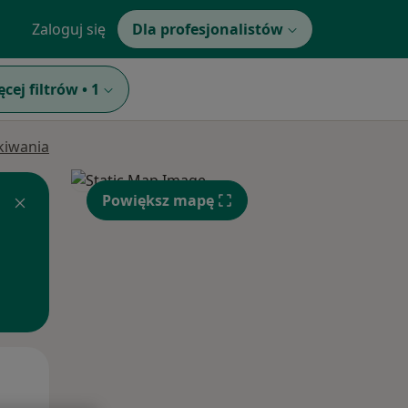
Zaloguj się
Dla profesjonalistów
ęcej filtrów
•
1
ukiwania
Powiększ mapę
Pon,
Wt,
Śr,
10 Sie
11 Sie
12 Sie