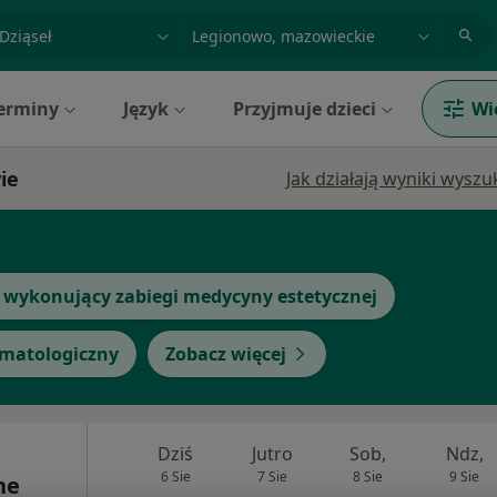
acja, badanie lub nazwisko
miasto lub dzielnica
erminy
Język
Przyjmuje dzieci
Wi
ie
Jak działają wyniki wysz
 wykonujący zabiegi medycyny estetycznej
omatologiczny
Zobacz więcej
Dziś
Jutro
Sob,
Ndz,
6 Sie
7 Sie
8 Sie
9 Sie
ne