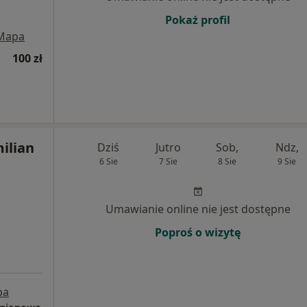
Pokaż profil
Mapa
100 zł
ilian
Dziś
Jutro
Sob,
Ndz,
6 Sie
7 Sie
8 Sie
9 Sie
Umawianie online nie jest dostępne
Poproś o wizytę
pa