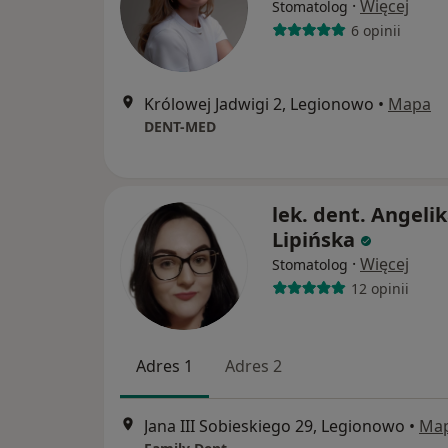
·
Więcej
Stomatolog
6 opinii
Królowej Jadwigi 2, Legionowo
•
Mapa
DENT-MED
lek. dent. Angeli
Lipińska
·
Więcej
Stomatolog
12 opinii
Adres 1
Adres 2
Jana III Sobieskiego 29, Legionowo
•
Ma