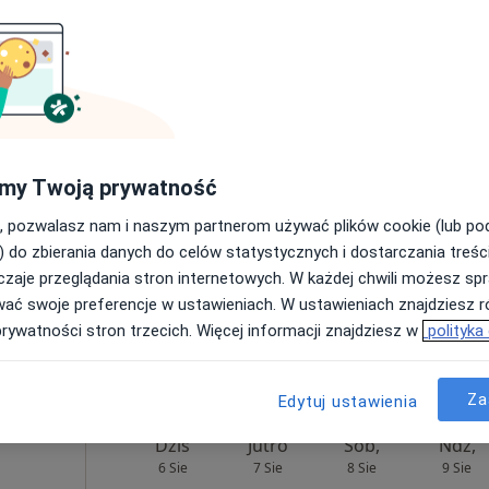
yna
Umawianie online nie jest dostępne
Pokaż profil
pa
od 120 zł
my Twoją prywatność
, pozwalasz nam i naszym partnerom używać plików cookie (lub p
) do zbierania danych do celów statystycznych i dostarczania treśc
zaje przeglądania stron internetowych. W każdej chwili możesz spr
ukasz Gołoś
wać swoje preferencje w ustawieniach. W ustawieniach znajdziesz ró
rolog
prywatności stron trzecich. Więcej informacji znajdziesz w
polityka
Za
Edytuj ustawienia
Dziś
Jutro
Sob,
Ndz,
6 Sie
7 Sie
8 Sie
9 Sie