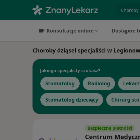
specjaliz
Konsultacje online
Dostępne t
Choroby dziąseł specjaliści w Legionow
Jakiego specjalisty szukasz?
Stomatolog
Radiolog
Lekarz
Stomatolog dziecięcy
Chirurg st
Bezpieczne płatności
Centrum Medycz