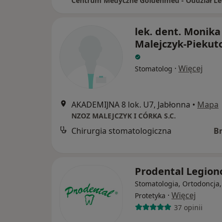
Centrum Medyczne Goldenmed - Oddział L
lek. dent. Monika
Malejczyk-Pieku
·
Więcej
Stomatolog
AKADEMIJNA 8 lok. U7, Jabłonna
•
Mapa
NZOZ MALEJCZYK I CÓRKA S.C.
Chirurgia stomatologiczna
B
Prodental Legio
Stomatologia, Ortodoncja,
·
Więcej
Protetyka
37 opinii