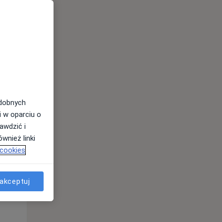
odobnych
i w oparciu o
awdzić i
wnież linki
 cookies
akceptuj
Pon,
Wt,
Śr,
10 Sie
11 Sie
12 Sie