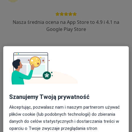
Nasza średnia ocena na App Store to 4.9 i 4.1 na
prof. dr hab. n. med. Krzysztof Milewski
Google Play Store
·
Więcej
Kardiolog
60 opinii
Jerzego 2, Bieruń
•
Mapa
SCANMED S.A w Bieruniu
Konsultacja kardiologiczna
500 zł
Specjalista nie oferuje umawiania online pod tym adresem.
Poproś o wizytę
Szanujemy Twoją prywatność
Akceptując, pozwalasz nam i naszym partnerom używać
plików cookie (lub podobnych technologii) do zbierania
danych do celów statystycznych i dostarczania treści w
oparciu o Twoje zwyczaje przeglądania stron