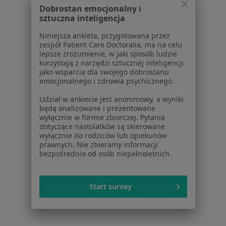
Dobrostan emocjonalny i
Aplikacje mobilne
sztuczna inteligencja
Blog dla pacjentów
Niniejsza ankieta, przygotowana przez
Dla profesjonalistów
zespół Patient Care Doctoralia, ma na celu
lepsze zrozumienie, w jaki sposób ludzie
Cennik
korzystają z narzędzi sztucznej inteligencji
Dla lekarzy
jako wsparcia dla swojego dobrostanu
emocjonalnego i zdrowia psychicznego.
Dla placówek medycznych
Noa Notes
nowość
Udział w ankiecie jest anonimowy, a wyniki
Baza wiedzy
będą analizowane i prezentowane
wyłącznie w formie zbiorczej. Pytania
Centrum Pomocy dla Specjalisty
dotyczące nastolatków są skierowane
wyłącznie do rodziców lub opiekunów
Kontakt
prawnych. Nie zbieramy informacji
ZnanyLekarz - Strona główna
bezpośrednio od osób niepełnoletnich.
ZnanyLekarz Sp. z o.o.
ul. Kolejowa 5/7
Start survey
01-217 Warszawa, Polska
NIP: ⁠7010224868
KRS: ⁠0000347997