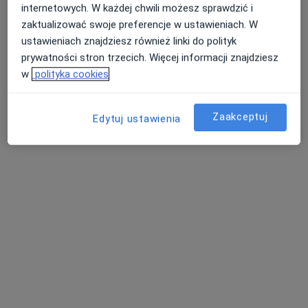
internetowych. W każdej chwili możesz sprawdzić i
zaktualizować swoje preferencje w ustawieniach. W
ustawieniach znajdziesz również linki do polityk
SCANMED S.A w Bieruniu
prywatności stron trzecich. Więcej informacji znajdziesz
·
Więcej
Kardiologia, Kardiochirurgia, Chirurgia naczyniowa
w
polityka cookies
284 opinie
Jerzego 2, Bieruń
•
Mapa
Zaakceptuj
Edytuj ustawienia
Konsultacja fizjoterapeutyczna
160 zł
Pokaż więcej usług
prof. dr hab. n. med.
lek. Konrad Klocek
mgr Julia Drosdek
Krzysztof Milewski
kardiolog
fizjoterapeuta
kardiolog
Zobacz wszystkich 4 specjalistów
Brak dostępnych specjalistów z wolnymi terminami w tym centrum medycznym.