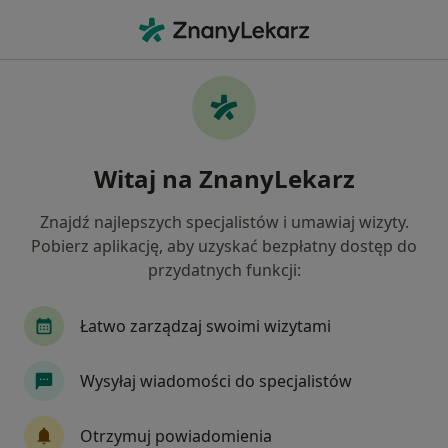
Me
Choroby Dorosłych • Bieruń, śląskie
Filtry
• 1
Mapa
Choroby dorosłych specjaliści w Bieruniu
Witaj na ZnanyLekarz
Jak działają wyniki wyszukiwania
Znajdź najlepszych specjalistów i umawiaj wizyty.
Pobierz aplikację, aby uzyskać bezpłatny dostęp do
Jakiego specjalisty szukasz?
przydatnych funkcji:
Kardiolog
Okulista
Fizjoterapeuta
C
Łatwo zarządzaj swoimi wizytami
Wysyłaj wiadomości do specjalistów
Otrzymuj powiadomienia