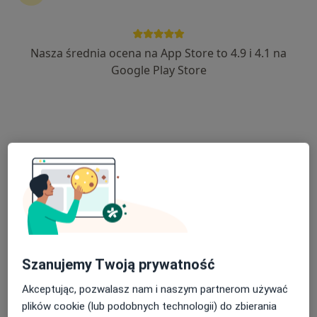
Nasza średnia ocena na App Store to 4.9 i 4.1 na
Maria Hampel
Google Play Store
·
Więcej
Dietetyk
12 opinii
Adres
Online
Jesionowa 13, Leszno
•
Mapa
Dietetyk Maria Hampel
Konsultacja dietetyczna (pierwsza wizyta)
200 zł
Specjalista nie oferuje umawiania online pod tym adresem.
Szanujemy Twoją prywatność
Poproś o wizytę
Akceptując, pozwalasz nam i naszym partnerom używać
plików cookie (lub podobnych technologii) do zbierania