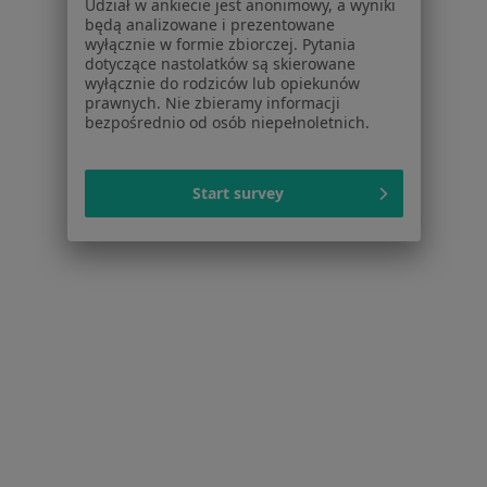
Udział w ankiecie jest anonimowy, a wyniki
Dla placówek medycznych
będą analizowane i prezentowane
wyłącznie w formie zbiorczej. Pytania
Noa Notes
nowość
dotyczące nastolatków są skierowane
Baza wiedzy
wyłącznie do rodziców lub opiekunów
Centrum Pomocy dla Specjalisty
prawnych. Nie zbieramy informacji
bezpośrednio od osób niepełnoletnich.
Kontakt
ZnanyLekarz - Strona główna
Start survey
ZnanyLekarz Sp. z o.o.
ul. Kolejowa 5/7
01-217 Warszawa, Polska
NIP: ⁠7010224868
KRS: ⁠0000347997
REGON: ⁠142276657
Sąd Rejonowy dla m.st. Warszawy w Warszawie XII
Wydział Gospodarczy KRS
Facebook
otwiera się w nowej karcie