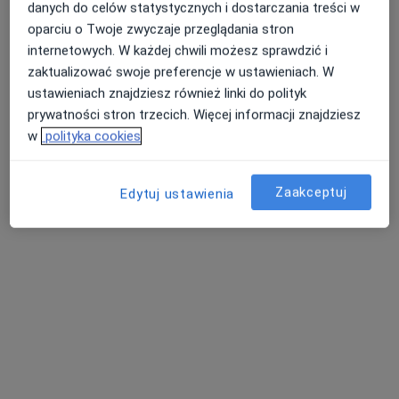
danych do celów statystycznych i dostarczania treści w
oparciu o Twoje zwyczaje przeglądania stron
internetowych. W każdej chwili możesz sprawdzić i
zaktualizować swoje preferencje w ustawieniach. W
ustawieniach znajdziesz również linki do polityk
prywatności stron trzecich. Więcej informacji znajdziesz
w
polityka cookies
dr n. med. Wiktor Schmidt
·
Więcej
Reumatolog
26 opinii
Zaakceptuj
Edytuj ustawienia
Święciechowska74, Leszno
•
Mapa
Centrum Medyczne SPORT-REH
Konsultacja reumatologiczna
250 zł
Specjalista nie oferuje umawiania online pod tym adresem.
Poproś o wizytę