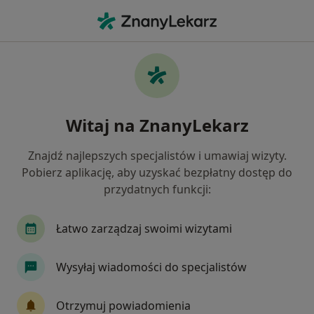
Me
Choroby Autoimmunologiczne • Leszno, wielkopolskie
Filtry
• 1
Ubezpieczenie
Map
Choroby autoimmunologiczne specjaliści w
Witaj na ZnanyLekarz
Lesznie
Jak działają wyniki wyszukiwania
Znajdź najlepszych specjalistów i umawiaj wizyty.
Pobierz aplikację, aby uzyskać bezpłatny dostęp do
przydatnych funkcji:
Jakiego specjalisty szukasz?
Dietetyk
Reumatolog
Chirurg
Derma
Łatwo zarządzaj swoimi wizytami
Wysyłaj wiadomości do specjalistów
Otrzymuj powiadomienia