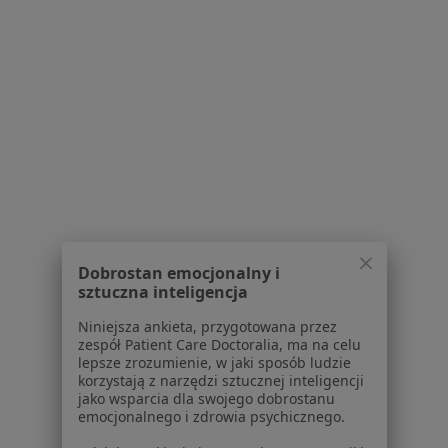
O nas
Praca
Rekrutujemy!
Partnerzy
Centrum prasowe
Kontakt
Dla pacjentów
Lekarze
Placówki medyczne
Pytania i odpowiedzi
Usługi i zabiegi
Choroby
Dobrostan emocjonalny i
sztuczna inteligencja
Pomoc
Aplikacje mobilne
Niniejsza ankieta, przygotowana przez
Blog dla pacjentów
zespół Patient Care Doctoralia, ma na celu
lepsze zrozumienie, w jaki sposób ludzie
Dla profesjonalistów
korzystają z narzędzi sztucznej inteligencji
jako wsparcia dla swojego dobrostanu
emocjonalnego i zdrowia psychicznego.
Cennik
Dla lekarzy