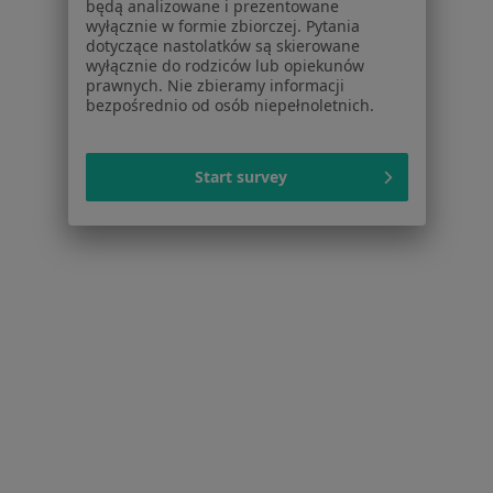
będą analizowane i prezentowane
Aplikacje mobilne
wyłącznie w formie zbiorczej. Pytania
Blog dla pacjentów
dotyczące nastolatków są skierowane
wyłącznie do rodziców lub opiekunów
Dla profesjonalistów
prawnych. Nie zbieramy informacji
bezpośrednio od osób niepełnoletnich.
Cennik
Dla lekarzy
Dla placówek medycznych
Start survey
Noa Notes
nowość
Baza wiedzy
Centrum Pomocy dla Specjalisty
Kontakt
ZnanyLekarz - Strona główna
ZnanyLekarz Sp. z o.o.
ul. Kolejowa 5/7
01-217 Warszawa, Polska
NIP: ⁠7010224868
KRS: ⁠0000347997