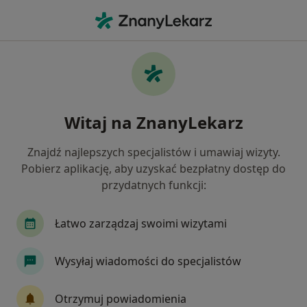
Me
Choroba Wrzodowa • Łomża, podlaskie
Filtry
• 1
Mapa
Choroba wrzodowa specjaliści w Łomży
Witaj na ZnanyLekarz
Jak działają wyniki wyszukiwania
Znajdź najlepszych specjalistów i umawiaj wizyty.
Pobierz aplikację, aby uzyskać bezpłatny dostęp do
Jakiego specjalisty szukasz?
przydatnych funkcji:
Chirurg
Gastrolog
Internista
Laryng
Łatwo zarządzaj swoimi wizytami
Wysyłaj wiadomości do specjalistów
Otrzymuj powiadomienia