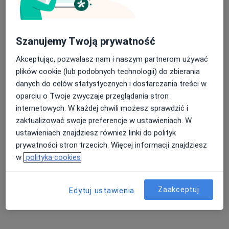
Szanujemy Twoją prywatność
Akceptując, pozwalasz nam i naszym partnerom używać
lek. Damian Nowiński
plików cookie (lub podobnych technologii) do zbierania
·
Więcej
Chirurg, Proktolog
danych do celów statystycznych i dostarczania treści w
52 opinie
oparciu o Twoje zwyczaje przeglądania stron
internetowych. W każdej chwili możesz sprawdzić i
Adres
Online
zaktualizować swoje preferencje w ustawieniach. W
ustawieniach znajdziesz również linki do polityk
Polowa 53, Łomża
•
Mapa
prywatności stron trzecich. Więcej informacji znajdziesz
Lekarze24 / Laryngologia24
w
polityka cookies
Konsultacja chirurgiczna
250 zł
Specjalista nie oferuje umawiania online pod tym adresem.
Zaakceptuj
Edytuj ustawienia
Poproś o wizytę