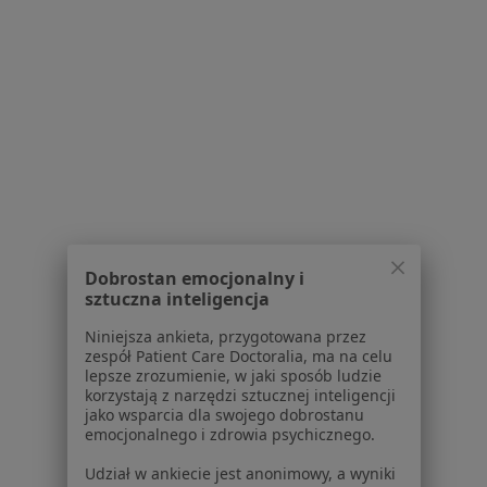
Polityka prywatności dla profesjonalistów, których
dane pozyskaliśmy samodzielnie
Polityka cookies
Jak działają wyniki wyszukiwania
Dostępność
O nas
Praca
Rekrutujemy!
Partnerzy
Centrum prasowe
Kontakt
Dobrostan emocjonalny i
sztuczna inteligencja
Dla pacjentów
Niniejsza ankieta, przygotowana przez
Lekarze
zespół Patient Care Doctoralia, ma na celu
Placówki medyczne
lepsze zrozumienie, w jaki sposób ludzie
Pytania i odpowiedzi
korzystają z narzędzi sztucznej inteligencji
jako wsparcia dla swojego dobrostanu
Usługi i zabiegi
emocjonalnego i zdrowia psychicznego.
Choroby
Pomoc
Udział w ankiecie jest anonimowy, a wyniki