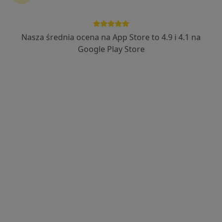
Nasza średnia ocena na App Store to 4.9 i 4.1 na
lek. Aleksandra Ochotnicka
Google Play Store
·
Więcej
W trakcie specjalizacji (Laryngolog)
14 opinii
Klonowa 6a, Wałbrzych
•
Mapa
Poradnia Medic
Konsultacja laryngologiczna
300 zł
Specjalista nie oferuje umawiania online pod tym adresem.
Poproś o wizytę