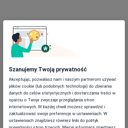
lek. Wojciech Rogala
·
Więcej
Ginekolog
211 opinii
Hetmańska 7C, Wałbrzych
•
Mapa
Centrum Medyczne Sudety
Konsultacja ginekologiczna
od 200 zł
Szanujemy Twoją prywatność
Specjalista nie oferuje umawiania online pod tym adresem.
Akceptując, pozwalasz nam i naszym partnerom używać
Poproś o wizytę
plików cookie (lub podobnych technologii) do zbierania
danych do celów statystycznych i dostarczania treści w
oparciu o Twoje zwyczaje przeglądania stron
internetowych. W każdej chwili możesz sprawdzić i
zaktualizować swoje preferencje w ustawieniach. W
ustawieniach znajdziesz również linki do polityk
prywatności stron trzecich. Więcej informacji znajdziesz