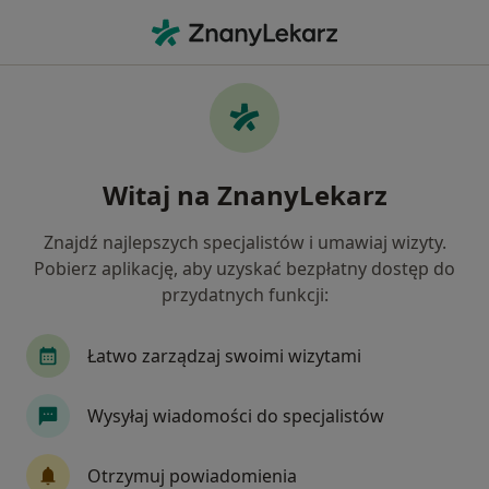
Me
Brodawki • Świebodzice, dolnośląskie
Filtry
• 1
Mapa
Brodawki specjaliści w Świebodzicach
Witaj na ZnanyLekarz
Jak działają wyniki wyszukiwania
Znajdź najlepszych specjalistów i umawiaj wizyty.
Pobierz aplikację, aby uzyskać bezpłatny dostęp do
Jakiego specjalisty szukasz?
przydatnych funkcji:
Dermatolog
Ginekolog
Chirurg
Leka
Łatwo zarządzaj swoimi wizytami
Wysyłaj wiadomości do specjalistów
Otrzymuj powiadomienia