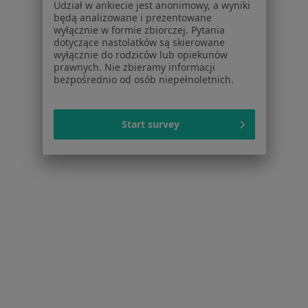
Udział w ankiecie jest anonimowy, a wyniki
Dla pacjentów
będą analizowane i prezentowane
wyłącznie w formie zbiorczej. Pytania
Lekarze
dotyczące nastolatków są skierowane
Placówki medyczne
wyłącznie do rodziców lub opiekunów
Pytania i odpowiedzi
prawnych. Nie zbieramy informacji
bezpośrednio od osób niepełnoletnich.
Usługi i zabiegi
Choroby
Pomoc
Start survey
Aplikacje mobilne
Blog dla pacjentów
Dla profesjonalistów
Cennik
Dla lekarzy
Dla placówek medycznych
Noa Notes
nowość
Baza wiedzy
Centrum Pomocy dla Specjalisty