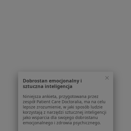
Serwis
Regulamin
Polityka prywatności pacjentów
Polityka prywatności profesjonalistów
Polityka prywatności dla profesjonalistów, których
dane pozyskaliśmy samodzielnie
Polityka cookies
Jak działają wyniki wyszukiwania
Dobrostan emocjonalny i
sztuczna inteligencja
Dostępność
O nas
Niniejsza ankieta, przygotowana przez
Praca
zespół Patient Care Doctoralia, ma na celu
Rekrutujemy!
lepsze zrozumienie, w jaki sposób ludzie
Partnerzy
korzystają z narzędzi sztucznej inteligencji
Centrum prasowe
jako wsparcia dla swojego dobrostanu
Kontakt
emocjonalnego i zdrowia psychicznego.