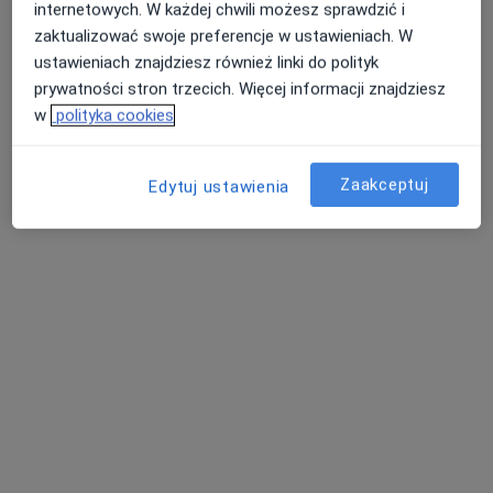
internetowych. W każdej chwili możesz sprawdzić i
zaktualizować swoje preferencje w ustawieniach. W
ustawieniach znajdziesz również linki do polityk
prywatności stron trzecich. Więcej informacji znajdziesz
w
polityka cookies
mgr Agnieszka Łukawska
·
Więcej
Fizjoterapeuta
Zaakceptuj
Edytuj ustawienia
203 opinie
Adres
Online
Gdańska 51, Wejherowo
•
Mapa
Centrum Medyczne PELVI & FizjoAga
Fizjoterapia proktologiczna
od 250 zł
Specjalista nie oferuje umawiania online pod tym adresem.
Poproś o wizytę