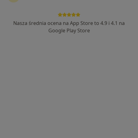
Nasza średnia ocena na App Store to 4.9 i 4.1 na
lek. Sebastian Klein
Google Play Store
·
Więcej
Ginekolog
530 opinii
Adres 1
Adres 2
3 Maja 17/L7-L9, Wejherowo
•
Mapa
NZOZ Polnamed
Konsultacja ginekologiczna
280 zł
Specjalista nie oferuje umawiania online pod tym adresem.
Poproś o wizytę