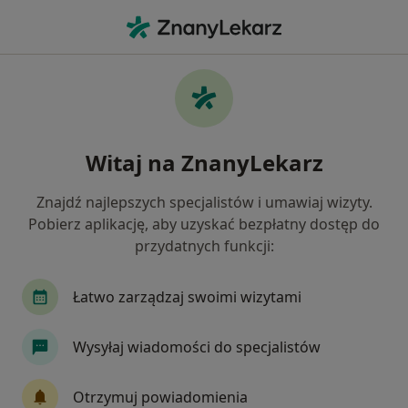
Me
Bóle W Ciąży • Puck, pomorskie
Filtry
• 1
Ubezpieczenie
Map
Bóle w ciąży specjaliści w Pucku
Witaj na ZnanyLekarz
Jak działają wyniki wyszukiwania
Znajdź najlepszych specjalistów i umawiaj wizyty.
Pobierz aplikację, aby uzyskać bezpłatny dostęp do
Jakiego specjalisty szukasz?
przydatnych funkcji:
Ginekolog
Fizjoterapeuta
Chirurg
In
Łatwo zarządzaj swoimi wizytami
Wysyłaj wiadomości do specjalistów
Otrzymuj powiadomienia