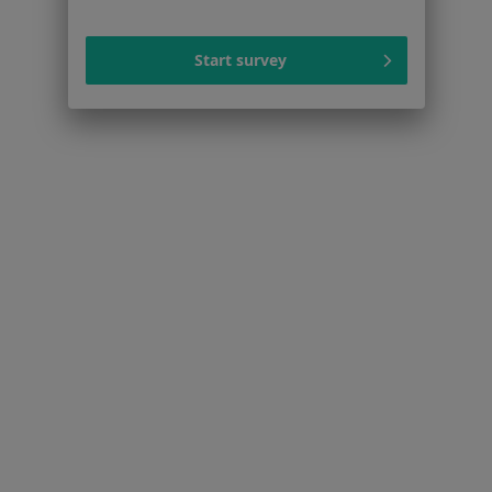
Serwis
Start survey
Regulamin
Polityka prywatności pacjentów
Polityka prywatności profesjonalistów
Polityka prywatności dla profesjonalistów, których
dane pozyskaliśmy samodzielnie
Polityka cookies
Jak działają wyniki wyszukiwania
Dostępność
O nas
Praca
Rekrutujemy!
Partnerzy
Centrum prasowe
Kontakt
Dla pacjentów