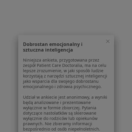
Więcej w kategorii: W pobliżu Pucka
Schorzenia w Pucku
Stany pooperacyjne w Pucku
Rwa kulszowa w Pucku
Dobrostan emocjonalny i
Ból pleców w Pucku
sztuczna inteligencja
Skręcenie stawu w Pucku
Niniejsza ankieta, przygotowana przez
zespół Patient Care Doctoralia, ma na celu
Stany pourazowe w Pucku
lepsze zrozumienie, w jaki sposób ludzie
korzystają z narzędzi sztucznej inteligencji
Więcej (14)
jako wsparcia dla swojego dobrostanu
Więcej w kategorii: Schorzenia w Pucku
emocjonalnego i zdrowia psychicznego.
Udział w ankiecie jest anonimowy, a wyniki
będą analizowane i prezentowane
Strona Główna
Choroby
Bóle W Ciąży
Puck
Zmień miasto
Zmień mi
wyłącznie w formie zbiorczej. Pytania
dotyczące nastolatków są skierowane
wyłącznie do rodziców lub opiekunów
prawnych. Nie zbieramy informacji
bezpośrednio od osób niepełnoletnich.