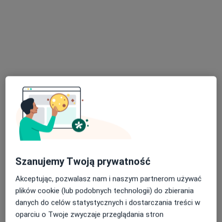
mgr Justyna Magdziak
·
Więcej
Fizjoterapeuta
82 opinie
Wojska Polskiego 22, Puck
•
Mapa
FemiVibes - Fizjoterapia Uroginekologiczna Justyna Magdziak (Puck)
Drenaż limfatyczny
220 zł
Specjalista nie oferuje umawiania online pod tym adresem.
Szanujemy Twoją prywatność
Poproś o wizytę
Akceptując, pozwalasz nam i naszym partnerom używać
plików cookie (lub podobnych technologii) do zbierania
danych do celów statystycznych i dostarczania treści w
oparciu o Twoje zwyczaje przeglądania stron