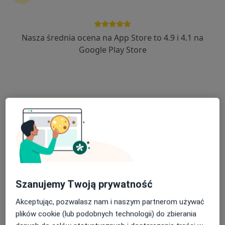
Nasza średnia ocena na App Store to 4.9 i 4.1 na
mgr Katarzyna Sobkiewicz
Google Play Store
·
Więcej
Fizjoterapeuta
ul. Lewandowskiego 2e, Żnin
•
Mapa
Gabinet Rehabilitacji REHA PUNKT
Konsultacja fizjoterapeutyczna
od 80 zł
Specjalista nie oferuje umawiania online pod tym adresem.
Poproś o wizytę
Szanujemy Twoją prywatność
Akceptując, pozwalasz nam i naszym partnerom używać
plików cookie (lub podobnych technologii) do zbierania