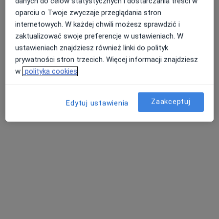
danych do celów statystycznych i dostarczania treści w
oparciu o Twoje zwyczaje przeglądania stron
mgr Natalia Wudarska
internetowych. W każdej chwili możesz sprawdzić i
·
Więcej
Fizjoterapeuta
zaktualizować swoje preferencje w ustawieniach. W
ustawieniach znajdziesz również linki do polityk
Mogileńska 5, Barcin
•
Mapa
prywatności stron trzecich. Więcej informacji znajdziesz
Gabinet Rehabilitacji Ami-Med
w
polityka cookies
Rehabilitacja
Brak ceny
Specjalista nie oferuje umawiania online pod tym adresem.
Zaakceptuj
Edytuj ustawienia
Poproś o wizytę