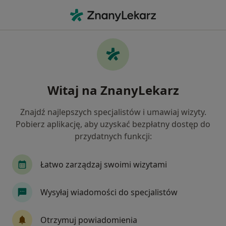
Me
Bóle Kręgosłupa • Żnin, kujawsko-pomorskie
Filtry
• 1
Mapa
Bóle kręgosłupa specjaliści w Żninie
Witaj na ZnanyLekarz
Jak działają wyniki wyszukiwania
Znajdź najlepszych specjalistów i umawiaj wizyty.
Pobierz aplikację, aby uzyskać bezpłatny dostęp do
Jakiego specjalisty szukasz?
przydatnych funkcji:
Fizjoterapeuta
Internista
Reumatolog
Łatwo zarządzaj swoimi wizytami
Wysyłaj wiadomości do specjalistów
Otrzymuj powiadomienia