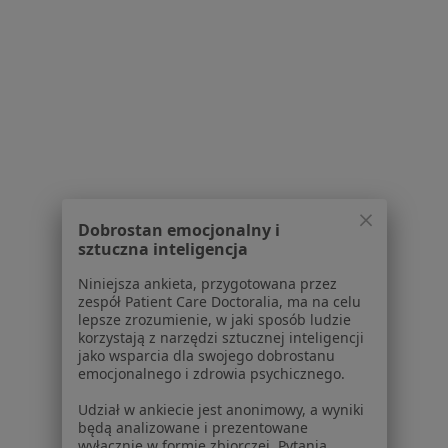
Partnerzy
Centrum prasowe
Kontakt
Dla pacjentów
Lekarze
Placówki medyczne
Pytania i odpowiedzi
Usługi i zabiegi
Choroby
Dobrostan emocjonalny i
Pomoc
sztuczna inteligencja
Aplikacje mobilne
Niniejsza ankieta, przygotowana przez
Blog dla pacjentów
zespół Patient Care Doctoralia, ma na celu
lepsze zrozumienie, w jaki sposób ludzie
Dla profesjonalistów
korzystają z narzędzi sztucznej inteligencji
jako wsparcia dla swojego dobrostanu
Cennik
emocjonalnego i zdrowia psychicznego.
Dla lekarzy
Udział w ankiecie jest anonimowy, a wyniki
Dla placówek medycznych
będą analizowane i prezentowane
Noa Notes
nowość
wyłącznie w formie zbiorczej. Pytania