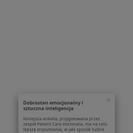
Poproś o wizytę
Powiązane wyszukiwania
W pobliżu Nowego Wiśnicza
Bóle kręgosłupa w Krakowie
Bóle kręgosłupa w Tarnowie
Bóle kręgosłupa w Wieliczce
Bóle kręgosłupa w Nowym Sączu
Bóle kręgosłupa w Niepołomicach
Więcej (14)
Dobrostan emocjonalny i
Więcej w kategorii: W pobliżu Nowego Wiśnic
sztuczna inteligencja
Schorzenia w Nowym Wiśniczu
Niniejsza ankieta, przygotowana przez
zespół Patient Care Doctoralia, ma na celu
Nadciśnienie tętnicze w Nowym Wiśniczu
lepsze zrozumienie, w jaki sposób ludzie