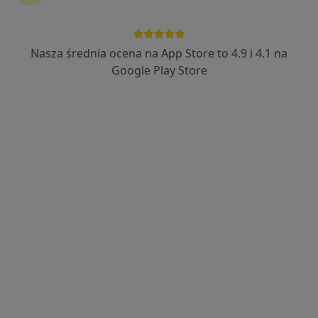
Nasza średnia ocena na App Store to 4.9 i 4.1 na
Google Play Store
Bezpieczne płatności
lek. Maria Gołda
Lekarz medycyny sportowej, Lekarz rehabilitacji medycznej,
·
Więcej
Osteopata
172 opinie
Adres
Online
Krasińskiego 24, Bochnia
•
Mapa
Centrum Medyczne SPICHLERZ
Konsultacja lekarza medycyny sportowej (pierwsza wizyta)
250 zł
Specjalista nie oferuje umawiania online pod tym adresem.
Poproś o wizytę