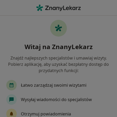
Me
Bóle Kręgosłupa • Nowy Wiśnicz, małopolskie
Filtry
• 1
Ubezpieczenie
Map
Bóle kręgosłupa specjaliści w Nowym
Witaj na ZnanyLekarz
Wiśniczu
Jak działają wyniki wyszukiwania
Znajdź najlepszych specjalistów i umawiaj wizyty.
Pobierz aplikację, aby uzyskać bezpłatny dostęp do
przydatnych funkcji:
Jakiego specjalisty szukasz?
Fizjoterapeuta
Ortopeda
Lekarz rehabilit
Łatwo zarządzaj swoimi wizytami
Wysyłaj wiadomości do specjalistów
Otrzymuj powiadomienia