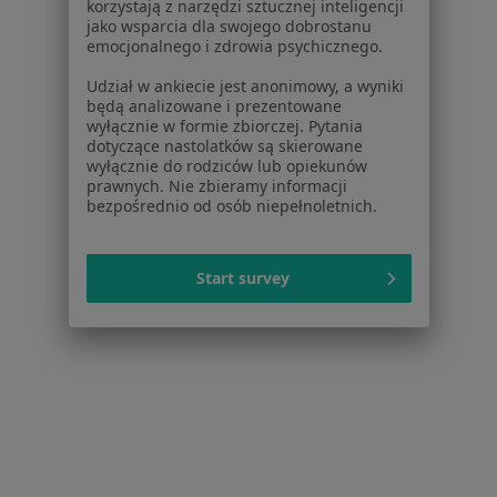
korzystają z narzędzi sztucznej inteligencji
Reumatoidalne zapalenie stawów w Nowym
jako wsparcia dla swojego dobrostanu
Wiśniczu
emocjonalnego i zdrowia psychicznego.
Ból pleców w Nowym Wiśniczu
Udział w ankiecie jest anonimowy, a wyniki
będą analizowane i prezentowane
RZS – reumatoidalne zapalenie stawów w Nowym
wyłącznie w formie zbiorczej. Pytania
dotyczące nastolatków są skierowane
Wiśniczu
wyłącznie do rodziców lub opiekunów
prawnych. Nie zbieramy informacji
Zaburzenia krążenia w Nowym Wiśniczu
bezpośrednio od osób niepełnoletnich.
Więcej (5)
Więcej w kategorii: Schorzenia w Nowym Wiśn
Start survey
Bóle Kręgosłupa Specjaliści W Nowym Wiśniczu
Serwis