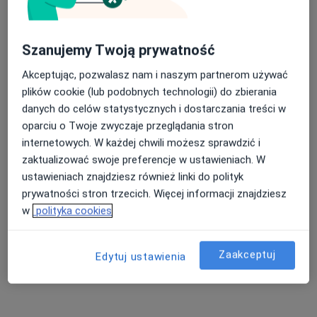
I-medica Nowy Wiśnicz
Konsultacja neurologiczna
Brak ceny
Szanujemy Twoją prywatność
Specjalista nie oferuje umawiania online pod tym adresem.
Akceptując, pozwalasz nam i naszym partnerom używać
Poproś o wizytę
plików cookie (lub podobnych technologii) do zbierania
danych do celów statystycznych i dostarczania treści w
oparciu o Twoje zwyczaje przeglądania stron
internetowych. W każdej chwili możesz sprawdzić i
zaktualizować swoje preferencje w ustawieniach. W
ustawieniach znajdziesz również linki do polityk
prywatności stron trzecich. Więcej informacji znajdziesz
w
polityka cookies
mgr David Nachman
Zaakceptuj
Edytuj ustawienia
·
Więcej
Fizjoterapeuta
11 opinii
Bernardyńska 17, Bochnia
•
Mapa