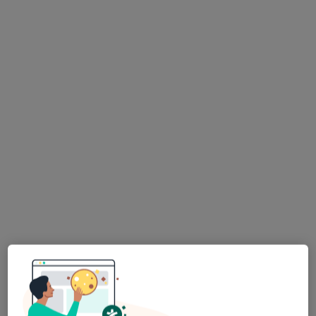
Specjalista nie oferuje umawiania online pod tym adresem.
Poproś o wizytę
dr n. med. Jan Tabak
·
Więcej
Neurolog
87 opinii
Adres 1
Adres 2
Rynek 19, Nowy Wiśnicz
•
Mapa