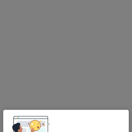
mgr Jakub Ślachetka
·
Więcej
Fizjoterapeuta
749 opinii
Roosevelta 48, Gniezno
•
Mapa
Gabinety Specjalistyczne
Fizjoterapia niemowląt
300 zł
Specjalista nie oferuje umawiania online pod tym adresem.
Poproś o wizytę