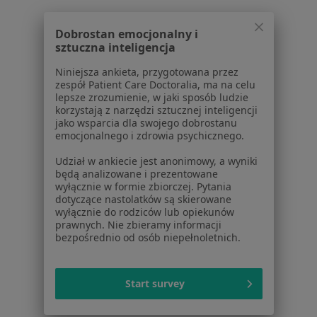
Bóle głowy w Wrześni
Bóle głowy w Środzie Wielkopolskiej
Dobrostan emocjonalny i
sztuczna inteligencja
Bóle głowy w Wągrowcu
Niniejsza ankieta, przygotowana przez
Więcej (12)
zespół Patient Care Doctoralia, ma na celu
Więcej w kategorii: W pobliżu Gniezna
lepsze zrozumienie, w jaki sposób ludzie
korzystają z narzędzi sztucznej inteligencji
Schorzenia w Gnieznie
jako wsparcia dla swojego dobrostanu
emocjonalnego i zdrowia psychicznego.
Próchnica w Gnieznie
Udział w ankiecie jest anonimowy, a wyniki
Ból zęba w Gnieznie
będą analizowane i prezentowane
wyłącznie w formie zbiorczej. Pytania
Braki zębowe w Gnieznie
dotyczące nastolatków są skierowane
wyłącznie do rodziców lub opiekunów
Przebarwienia zębów w Gnieznie
prawnych. Nie zbieramy informacji
bezpośrednio od osób niepełnoletnich.
Choroby miazgi w Gnieznie
Więcej (15)
Start survey
Więcej w kategorii: Schorzenia w Gnieznie