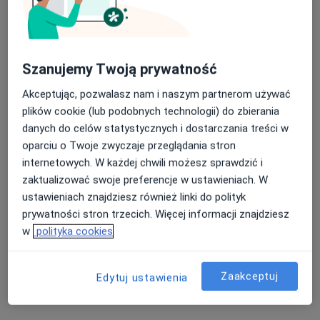
Szanujemy Twoją prywatność
lek. Danuta Dubis
Akceptując, pozwalasz nam i naszym partnerom używać
·
Więcej
Neurolog
plików cookie (lub podobnych technologii) do zbierania
288 opinii
danych do celów statystycznych i dostarczania treści w
oparciu o Twoje zwyczaje przeglądania stron
Adres 1
Adres 2
internetowych. W każdej chwili możesz sprawdzić i
zaktualizować swoje preferencje w ustawieniach. W
3 Maja 23/1, Gniezno
•
Mapa
ustawieniach znajdziesz również linki do polityk
Gabinet Lekarski - Danuta Dubis
prywatności stron trzecich. Więcej informacji znajdziesz
w
polityka cookies
Konsultacja neurologiczna
300 zł
Specjalista nie oferuje umawiania online pod tym adresem.
Zaakceptuj
Edytuj ustawienia
Poproś o wizytę