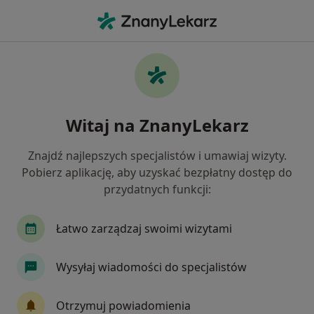
Me
Bóle Głowy • Gniezno, wielkopolskie
Filtry
• 1
Mapa
Bóle głowy specjaliści w Gnieznie
Witaj na ZnanyLekarz
Jak działają wyniki wyszukiwania
Znajdź najlepszych specjalistów i umawiaj wizyty.
Pobierz aplikację, aby uzyskać bezpłatny dostęp do
Jakiego specjalisty szukasz?
przydatnych funkcji:
Fizjoterapeuta
Neurolog
Anestezjolog
Łatwo zarządzaj swoimi wizytami
Wysyłaj wiadomości do specjalistów
Otrzymuj powiadomienia