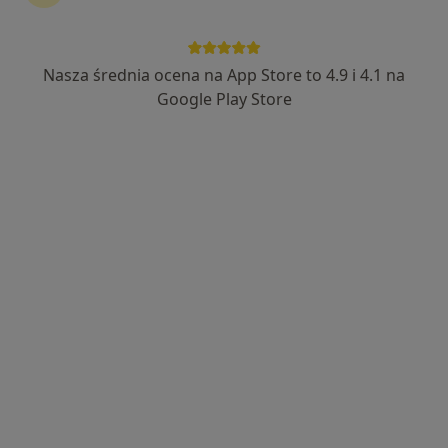
Nasza średnia ocena na App Store to 4.9 i 4.1 na
mgr Aleksander Czachorowski
Google Play Store
·
Więcej
Fizjoterapeuta
19 opinii
Adres 1
Adres 2
Fałkowo 1P, Fałkowo
•
Mapa
Connect4Body - Fizjoterapia & Trening EMS
Konsultacja fizjoterapeutyczna
190 zł
Specjalista nie oferuje umawiania online pod tym adresem.
Poproś o wizytę