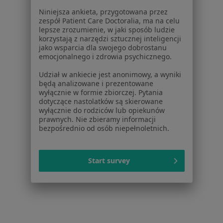
Pomoc
Niniejsza ankieta, przygotowana przez
Aplikacje mobilne
zespół Patient Care Doctoralia, ma na celu
lepsze zrozumienie, w jaki sposób ludzie
Blog dla pacjentów
korzystają z narzędzi sztucznej inteligencji
jako wsparcia dla swojego dobrostanu
Dla profesjonalistów
emocjonalnego i zdrowia psychicznego.
Cennik
Udział w ankiecie jest anonimowy, a wyniki
Dla lekarzy
będą analizowane i prezentowane
wyłącznie w formie zbiorczej. Pytania
Dla placówek medycznych
dotyczące nastolatków są skierowane
Noa Notes
nowość
wyłącznie do rodziców lub opiekunów
Baza wiedzy
prawnych. Nie zbieramy informacji
bezpośrednio od osób niepełnoletnich.
Centrum Pomocy dla Specjalisty
Kontakt
ZnanyLekarz - Strona główna
Start survey
ZnanyLekarz Sp. z o.o.
ul. Kolejowa 5/7
01-217 Warszawa, Polska
NIP: ⁠7010224868