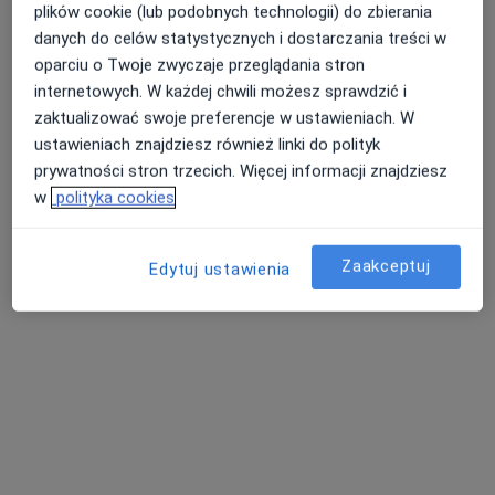
plików cookie (lub podobnych technologii) do zbierania
danych do celów statystycznych i dostarczania treści w
oparciu o Twoje zwyczaje przeglądania stron
lek. dent. Jowita Fiałkowska
internetowych. W każdej chwili możesz sprawdzić i
Stomatolog
zaktualizować swoje preferencje w ustawieniach. W
ustawieniach znajdziesz również linki do polityk
Rogowo 32
•
Mapa
prywatności stron trzecich. Więcej informacji znajdziesz
Poradnia Stomatologiczna w Rogowie
w
polityka cookies
Specjalista nie oferuje umawiania online pod tym adresem.
Poproś o wizytę
Zaakceptuj
Edytuj ustawienia