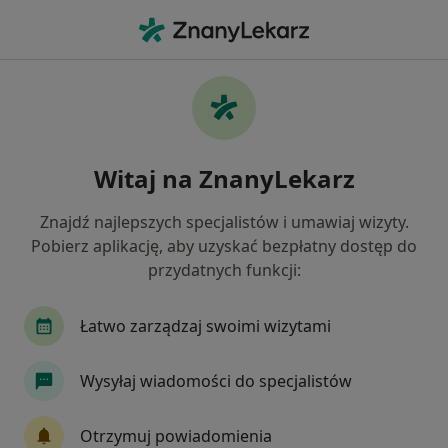
Me
Ból Zęba • Rypin, kujawsko-pomorskie
Filtry
• 1
Mapa
Ból zęba specjaliści w Rypinie
Witaj na ZnanyLekarz
Jak działają wyniki wyszukiwania
Znajdź najlepszych specjalistów i umawiaj wizyty.
Pobierz aplikację, aby uzyskać bezpłatny dostęp do
Jakiego specjalisty szukasz?
przydatnych funkcji:
Stomatolog
Ginekolog
Lekarz rodzinny
Łatwo zarządzaj swoimi wizytami
Wysyłaj wiadomości do specjalistów
Otrzymuj powiadomienia