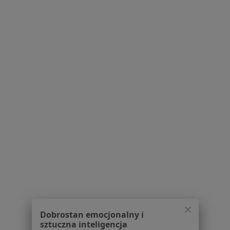
Polityka prywatności pacjentów
Polityka prywatności profesjonalistów
Polityka prywatności dla profesjonalistów, których
dane pozyskaliśmy samodzielnie
Polityka cookies
Jak działają wyniki wyszukiwania
Dostępność
O nas
Praca
Rekrutujemy!
Partnerzy
Centrum prasowe
Kontakt
Dla pacjentów
Lekarze
Placówki medyczne
Pytania i odpowiedzi
Dobrostan emocjonalny i
Usługi i zabiegi
sztuczna inteligencja
Choroby