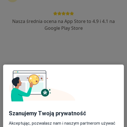
Nasza średnia ocena na App Store to 4.9 i 4.1 na
lek. dent. Jan Kowalczyk
Google Play Store
·
Więcej
Stomatolog
177 opinii
Rypin
•
Mapa
Prywatny gabinet
Konsultacja protetyczna
Brak ceny
Specjalista nie oferuje umawiania online pod tym adresem.
Poproś o wizytę
Szanujemy Twoją prywatność
Akceptując, pozwalasz nam i naszym partnerom używać