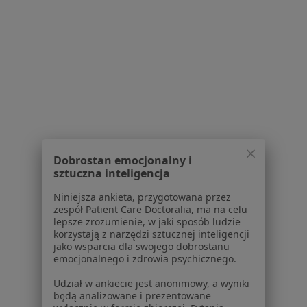
Partnerzy
Centrum prasowe
Kontakt
Dla pacjentów
Lekarze
Placówki medyczne
Pytania i odpowiedzi
Usługi i zabiegi
Choroby
Dobrostan emocjonalny i
Pomoc
sztuczna inteligencja
Aplikacje mobilne
Niniejsza ankieta, przygotowana przez
Blog dla pacjentów
zespół Patient Care Doctoralia, ma na celu
lepsze zrozumienie, w jaki sposób ludzie
Dla profesjonalistów
korzystają z narzędzi sztucznej inteligencji
jako wsparcia dla swojego dobrostanu
Cennik
emocjonalnego i zdrowia psychicznego.
Dla lekarzy
Udział w ankiecie jest anonimowy, a wyniki
Dla placówek medycznych
będą analizowane i prezentowane
Noa Notes
nowość