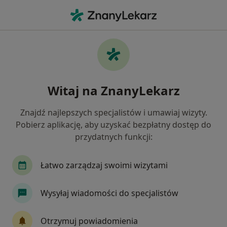
Me
Ból Zatok • Kiełpino, pomorskie
Filtry
• 1
Mapa
Ból zatok specjaliści w
Witaj na ZnanyLekarz
Jak działają wyniki wyszukiwania
Znajdź najlepszych specjalistów i umawiaj wizyty.
Pobierz aplikację, aby uzyskać bezpłatny dostęp do
Jakiego specjalisty szukasz?
przydatnych funkcji:
Laryngolog
Stomatolog
Stomatolog dziec
Łatwo zarządzaj swoimi wizytami
Wysyłaj wiadomości do specjalistów
Otrzymuj powiadomienia