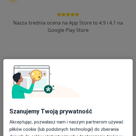
Nasza średnia ocena na App Store to 4.9 i 4.1 na
lek. Arkadiusz Richert
Google Play Store
·
Więcej
Lekarz rodzinny, Ultrasonografista
247 opinii
Starowiejska 3, Kiełpino
•
Mapa
Indywidualna Specjalistyczna Praktyka Lekarska Arkadiusz Richert
Konsultacja internistyczna
od 200 zł
Specjalista nie oferuje umawiania online pod tym adresem.
Poproś o wizytę
Szanujemy Twoją prywatność
Akceptując, pozwalasz nam i naszym partnerom używać
plików cookie (lub podobnych technologii) do zbierania