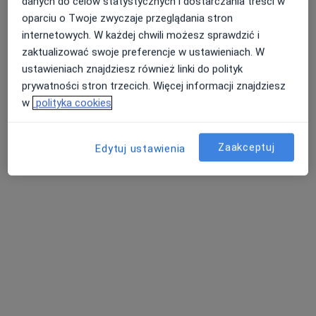
danych do celów statystycznych i dostarczania treści w
oparciu o Twoje zwyczaje przeglądania stron
internetowych. W każdej chwili możesz sprawdzić i
dr n. med. Dorota Szyszko-Maziuk
zaktualizować swoje preferencje w ustawieniach. W
·
Więcej
ustawieniach znajdziesz również linki do polityk
Laryngolog
1574 opinie
prywatności stron trzecich. Więcej informacji znajdziesz
w
polityka cookies
Gdańska 10B, Kartuzy
•
Mapa
Laryngologiczny
Zaakceptuj
Konsultacja laryngologiczna
280 zł
Edytuj ustawienia
Specjalista nie oferuje umawiania online pod tym adresem.
Poproś o wizytę