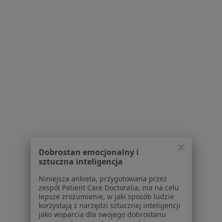
Dostępność
O nas
Praca
Rekrutujemy!
Partnerzy
Centrum prasowe
Kontakt
Dla pacjentów
Lekarze
Placówki medyczne
Pytania i odpowiedzi
Usługi i zabiegi
Dobrostan emocjonalny i
Choroby
sztuczna inteligencja
Pomoc
Aplikacje mobilne
Niniejsza ankieta, przygotowana przez
zespół Patient Care Doctoralia, ma na celu
Blog dla pacjentów
lepsze zrozumienie, w jaki sposób ludzie
korzystają z narzędzi sztucznej inteligencji
Dla profesjonalistów
jako wsparcia dla swojego dobrostanu