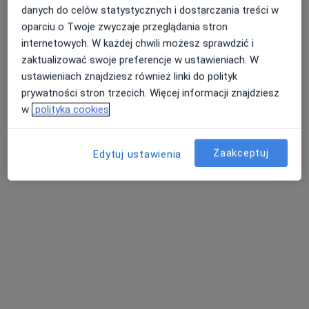
danych do celów statystycznych i dostarczania treści w
oparciu o Twoje zwyczaje przeglądania stron
internetowych. W każdej chwili możesz sprawdzić i
lek. Sebastian Nowak
zaktualizować swoje preferencje w ustawieniach. W
·
Więcej
Ortopeda
ustawieniach znajdziesz również linki do polityk
106 opinii
prywatności stron trzecich. Więcej informacji znajdziesz
Tadeusza Kościuszki 1b/1, Nisko
•
Mapa
w
polityka cookies
ORTO SPORT CENTER
Konsultacja ortopedyczna
Brak ceny
Zaakceptuj
Edytuj ustawienia
Specjalista nie oferuje umawiania online pod tym adresem.
Poproś o wizytę