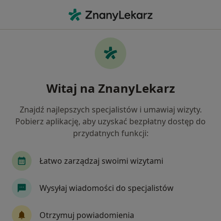
Me
Ból Rąk • Nisko, podkarpackie
Filtry
• 1
Ubezpieczenie
Map
Ból rąk specjaliści w Nisku
Witaj na ZnanyLekarz
Jak działają wyniki wyszukiwania
Znajdź najlepszych specjalistów i umawiaj wizyty.
Pobierz aplikację, aby uzyskać bezpłatny dostęp do
Jakiego specjalisty szukasz?
przydatnych funkcji:
Ortopeda
Ortopeda dziecięcy
Dermatolog
Łatwo zarządzaj swoimi wizytami
Wysyłaj wiadomości do specjalistów
Otrzymuj powiadomienia