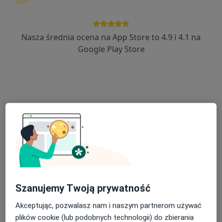
Nasza średnia ocena na App Store to 4.9 i 4.1 na
lek. Paweł Zahorski
Google Play Store
·
Więcej
Ortopeda, Ortopeda dziecięcy
701 opinii
Tadeusza Kościuszki 1b/1, Nisko
•
Mapa
ORTO SPORT CENTER
Konsultacja ortopedyczna
300 zł
Specjalista nie oferuje umawiania online pod tym adresem.
Poproś o wizytę
Szanujemy Twoją prywatność
Akceptując, pozwalasz nam i naszym partnerom używać
plików cookie (lub podobnych technologii) do zbierania