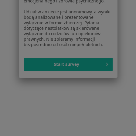
emocjonalnego i zdrowia psychicznego.
Cennik
Dla lekarzy
Udział w ankiecie jest anonimowy, a wyniki
będą analizowane i prezentowane
Dla placówek medycznych
wyłącznie w formie zbiorczej. Pytania
Noa Notes
nowość
dotyczące nastolatków są skierowane
Baza wiedzy
wyłącznie do rodziców lub opiekunów
prawnych. Nie zbieramy informacji
Centrum Pomocy dla Specjalisty
bezpośrednio od osób niepełnoletnich.
Kontakt
ZnanyLekarz - Strona główna
Start survey
ZnanyLekarz Sp. z o.o.
ul. Kolejowa 5/7
01-217 Warszawa, Polska
NIP: ⁠7010224868
KRS: ⁠0000347997
REGON: ⁠142276657
Sąd Rejonowy dla m.st. Warszawy w Warszawie XII
Wydział Gospodarczy KRS