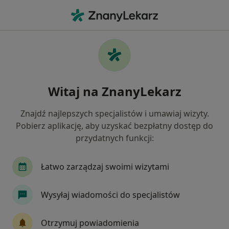
Me
Ból Pachwiny • Tarnów, małopolskie
Filtry
• 1
Mapa
Ból pachwiny specjaliści w Tarnowie
Witaj na ZnanyLekarz
Jak działają wyniki wyszukiwania
Znajdź najlepszych specjalistów i umawiaj wizyty.
Pobierz aplikację, aby uzyskać bezpłatny dostęp do
Jakiego specjalisty szukasz?
przydatnych funkcji:
Fizjoterapeuta
Ortopeda
Chirurg
Lek
Łatwo zarządzaj swoimi wizytami
Wysyłaj wiadomości do specjalistów
Otrzymuj powiadomienia