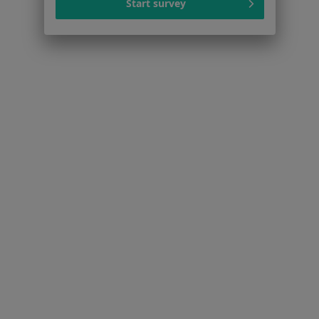
Start survey
Polityka prywatności dla profesjonalistów, których
dane pozyskaliśmy samodzielnie
Polityka cookies
Jak działają wyniki wyszukiwania
Dostępność
O nas
Praca
Rekrutujemy!
Partnerzy
Centrum prasowe
Kontakt
Dla pacjentów
Lekarze
Placówki medyczne
Pytania i odpowiedzi
Usługi i zabiegi
Choroby
Pomoc