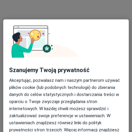
Bezpieczne płatności
dr Piotr Czech
·
Więcej
Fizjoterapeuta
10 opinii
Szanujemy Twoją prywatność
Żurawia 6, Tarnów
•
Mapa
ORTOSTEO Terapia Holistyczna
Akceptując, pozwalasz nam i naszym partnerom używać
Konsultacja fizjoterapeutyczna
200 zł
plików cookie (lub podobnych technologii) do zbierania
danych do celów statystycznych i dostarczania treści w
Specjalista nie oferuje umawiania online pod tym adresem.
oparciu o Twoje zwyczaje przeglądania stron
Poproś o wizytę
internetowych. W każdej chwili możesz sprawdzić i
zaktualizować swoje preferencje w ustawieniach. W
ustawieniach znajdziesz również linki do polityk
prywatności stron trzecich. Więcej informacji znajdziesz