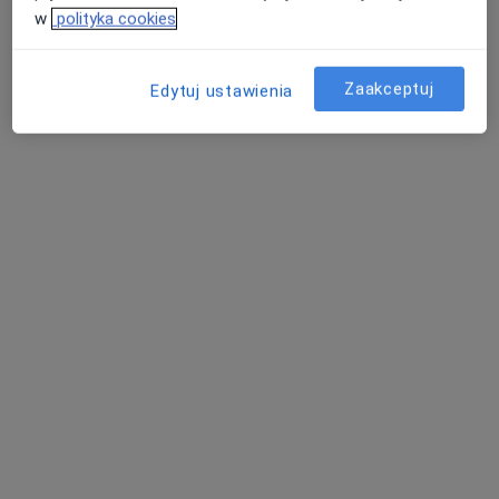
w
polityka cookies
Zaakceptuj
Edytuj ustawienia
Skupienie na pacjencie
mgr Paweł Cichoń
·
Więcej
Fizjoterapeuta
6 opinii
Rogoyskiego 28, Tarnów
•
Mapa
Mobilica
Konsultacja fizjoterapeutyczna
190 zł
Specjalista nie oferuje umawiania online pod tym adresem.
Poproś o wizytę