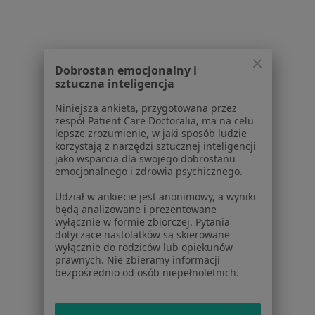
Zaburzenia rytmu serca w Tarnowie
Wady serca w Tarnowie
Zawał serca w Tarnowie
Dobrostan emocjonalny i
sztuczna inteligencja
Więcej (15)
Więcej w kategorii: Schorzenia w Tarnowie
Niniejsza ankieta, przygotowana przez
zespół Patient Care Doctoralia, ma na celu
lepsze zrozumienie, w jaki sposób ludzie
korzystają z narzędzi sztucznej inteligencji
Ból Pachwiny Specjaliści W Tarnowie
jako wsparcia dla swojego dobrostanu
emocjonalnego i zdrowia psychicznego.
Udział w ankiecie jest anonimowy, a wyniki
będą analizowane i prezentowane
wyłącznie w formie zbiorczej. Pytania
dotyczące nastolatków są skierowane
wyłącznie do rodziców lub opiekunów
Serwis
prawnych. Nie zbieramy informacji
bezpośrednio od osób niepełnoletnich.
Regulamin
Polityka prywatności pacjentów
Polityka prywatności profesjonalistów