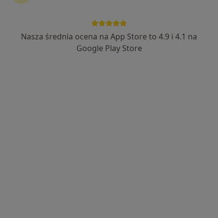
Nasza średnia ocena na App Store to 4.9 i 4.1 na
Bezpieczne płatności
Skupienie na pacjencie
Google Play Store
mgr Kamil Burnagiel
·
Więcej
Fizjoterapeuta
35 opinii
Rogoyskiego 28, Tarnów
•
Mapa
Mobilica
Konsultacja fizjoterapeutyczna
190 zł
Specjalista nie oferuje umawiania online pod tym adresem.
Poproś o wizytę