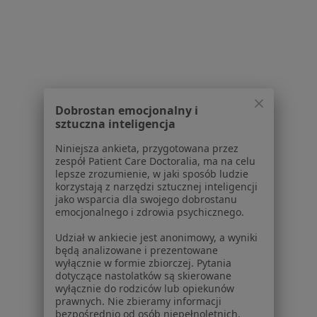
dane pozyskaliśmy samodzielnie
Polityka cookies
Jak działają wyniki wyszukiwania
Dostępność
O nas
Praca
Rekrutujemy!
Partnerzy
Dobrostan emocjonalny i
sztuczna inteligencja
Centrum prasowe
Kontakt
Niniejsza ankieta, przygotowana przez
zespół Patient Care Doctoralia, ma na celu
Dla pacjentów
lepsze zrozumienie, w jaki sposób ludzie
korzystają z narzędzi sztucznej inteligencji
Lekarze
jako wsparcia dla swojego dobrostanu
Placówki medyczne
emocjonalnego i zdrowia psychicznego.
Pytania i odpowiedzi
Udział w ankiecie jest anonimowy, a wyniki
Usługi i zabiegi
będą analizowane i prezentowane
Choroby
wyłącznie w formie zbiorczej. Pytania
dotyczące nastolatków są skierowane
Pomoc
wyłącznie do rodziców lub opiekunów
Aplikacje mobilne
prawnych. Nie zbieramy informacji
Blog dla pacjentów
bezpośrednio od osób niepełnoletnich.