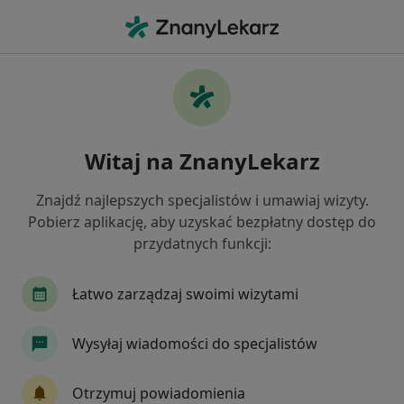
Me
Biodro Trzaskające • Oborniki, wielkopolskie
Filtry
• 1
Mapa
Biodro trzaskające specjaliści w Obornikach
Witaj na ZnanyLekarz
Jak działają wyniki wyszukiwania
Znajdź najlepszych specjalistów i umawiaj wizyty.
Pobierz aplikację, aby uzyskać bezpłatny dostęp do
Jakiego specjalisty szukasz?
przydatnych funkcji:
Fizjoterapeuta
Osteopata
Ortopeda
Łatwo zarządzaj swoimi wizytami
Wysyłaj wiadomości do specjalistów
Otrzymuj powiadomienia