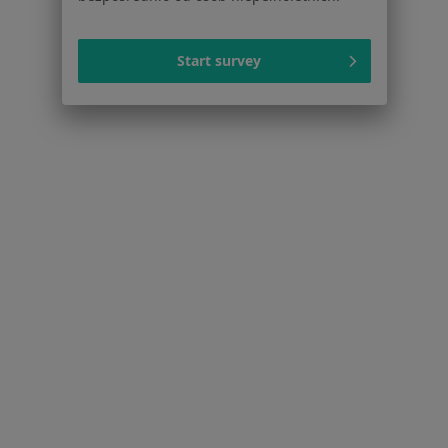
Dla profesjonalistów
Start survey
Cennik
Dla lekarzy
Dla placówek medycznych
Noa Notes
nowość
Baza wiedzy
Centrum Pomocy dla Specjalisty
Kontakt
ZnanyLekarz - Strona główna
ZnanyLekarz Sp. z o.o.
ul. Kolejowa 5/7
01-217 Warszawa, Polska
NIP: ⁠7010224868
KRS: ⁠0000347997
REGON: ⁠142276657