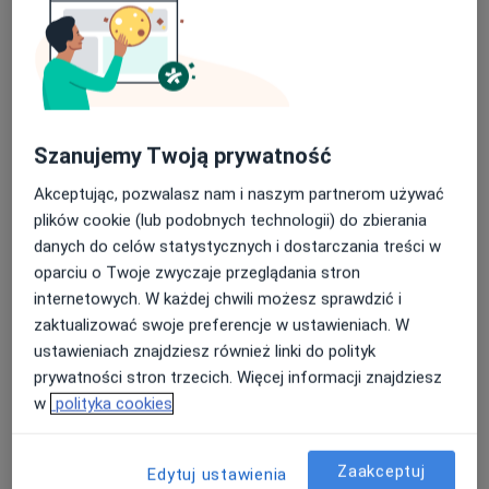
mgr Rafał Stach
Szanujemy Twoją prywatność
·
Więcej
Osteopata, Fizjoterapeuta
Akceptując, pozwalasz nam i naszym partnerom używać
126 opinii
plików cookie (lub podobnych technologii) do zbierania
Adres
Online
danych do celów statystycznych i dostarczania treści w
oparciu o Twoje zwyczaje przeglądania stron
internetowych. W każdej chwili możesz sprawdzić i
Młyńska 5, Oborniki
•
Mapa
zaktualizować swoje preferencje w ustawieniach. W
Centrum Zdrowia Best
ustawieniach znajdziesz również linki do polityk
Konsultacja fizjoterapeutyczna
Brak ceny
prywatności stron trzecich. Więcej informacji znajdziesz
Specjalista nie oferuje umawiania online pod tym adresem.
w
polityka cookies
Poproś o wizytę
Zaakceptuj
Edytuj ustawienia