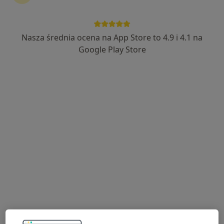
Nasza średnia ocena na App Store to 4.9 i 4.1 na
mgr Lidia Kruczyńska
Google Play Store
Fizjoterapeuta
25 opinii
Adres 1
Adres 2
Adres 3
Online
Koszycy 15, Rokietnica
•
Mapa
NZOZ Rok-Med
Konsultacja fizjoterapeutyczna
200 zł
Specjalista nie oferuje umawiania online pod tym adresem.
Poproś o wizytę