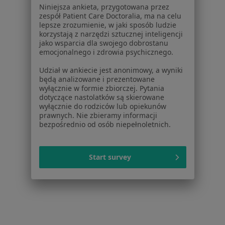
Dla profesjonalistów
Niniejsza ankieta, przygotowana przez
zespół Patient Care Doctoralia, ma na celu
lepsze zrozumienie, w jaki sposób ludzie
Cennik
korzystają z narzędzi sztucznej inteligencji
Dla lekarzy
jako wsparcia dla swojego dobrostanu
Dla placówek medycznych
emocjonalnego i zdrowia psychicznego.
Noa Notes
nowość
Udział w ankiecie jest anonimowy, a wyniki
Baza wiedzy
będą analizowane i prezentowane
Centrum Pomocy dla Specjalisty
wyłącznie w formie zbiorczej. Pytania
dotyczące nastolatków są skierowane
Kontakt
wyłącznie do rodziców lub opiekunów
ZnanyLekarz - Strona główna
prawnych. Nie zbieramy informacji
bezpośrednio od osób niepełnoletnich.
ZnanyLekarz Sp. z o.o.
ul. Kolejowa 5/7
01-217 Warszawa, Polska
Start survey
NIP: ⁠7010224868
KRS: ⁠0000347997
REGON: ⁠142276657
Sąd Rejonowy dla m.st. Warszawy w Warszawie XII