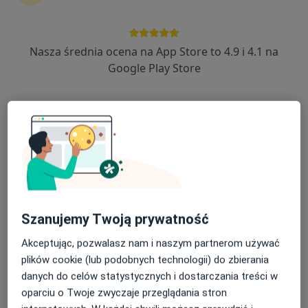
Nasza średnia ocena na App Store to 4.9 i 4.1 na
lek. Joanna Pagacz
Google Play Store
·
Więcej
Dermatolog
246 opinii
Jana Sobieskiego 185, Bielsko-Biała
•
Mapa
Derma Medical Gabinet Dermatologii i Medycyny Estetycznej
Konsultacja dermatologiczna
od 250 zł
Specjalista nie oferuje umawiania online pod tym adresem.
Poproś o wizytę
Szanujemy Twoją prywatność
Akceptując, pozwalasz nam i naszym partnerom używać
plików cookie (lub podobnych technologii) do zbierania
danych do celów statystycznych i dostarczania treści w
oparciu o Twoje zwyczaje przeglądania stron