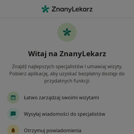
Me
Bielactwo • Bielsko-Biała, śląskie
Filtry
• 1
Mapa
Bielactwo specjaliści w Bielsku-Białej
Witaj na ZnanyLekarz
Jak działają wyniki wyszukiwania
Znajdź najlepszych specjalistów i umawiaj wizyty.
Pobierz aplikację, aby uzyskać bezpłatny dostęp do
Jakiego specjalisty szukasz?
przydatnych funkcji:
Dermatolog
Chirurg
Urolog
Chirurg
Łatwo zarządzaj swoimi wizytami
Wysyłaj wiadomości do specjalistów
Otrzymuj powiadomienia