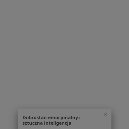
Polityka cookies
Jak działają wyniki wyszukiwania
Dostępność
O nas
Praca
Rekrutujemy!
Partnerzy
Centrum prasowe
Kontakt
Dla pacjentów
Lekarze
Placówki medyczne
Pytania i odpowiedzi
Usługi i zabiegi
Choroby
Pomoc
Aplikacje mobilne
Dobrostan emocjonalny i
Blog dla pacjentów
sztuczna inteligencja