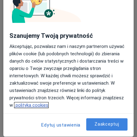
lek. Monika Lubas
·
Więcej
Reumatolog, Internista
Szanujemy Twoją prywatność
75 opinii
Akceptując, pozwalasz nam i naszym partnerom używać
Adres 1
Adres 2
plików cookie (lub podobnych technologii) do zbierania
danych do celów statystycznych i dostarczania treści w
Powstańców Warszawy 3, Otwock
•
Mapa
oparciu o Twoje zwyczaje przeglądania stron
Gabinety Lekarskie Centrum przy KOT CENTER
internetowych. W każdej chwili możesz sprawdzić i
zaktualizować swoje preferencje w ustawieniach. W
Konsultacja reumatologiczna (kolejna wizyta)
280 zł
ustawieniach znajdziesz również linki do polityk
Specjalista nie oferuje umawiania online pod tym adresem.
prywatności stron trzecich. Więcej informacji znajdziesz
w
polityka cookies
Poproś o wizytę
Zaakceptuj
Edytuj ustawienia