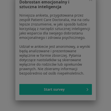
Centrum prasowe
Dobrostan emocjonalny i
Kontakt
sztuczna inteligencja
Niniejsza ankieta, przygotowana przez
Dla pacjentów
zespół Patient Care Doctoralia, ma na celu
lepsze zrozumienie, w jaki sposób ludzie
Lekarze
korzystają z narzędzi sztucznej inteligencji
Placówki medyczne
jako wsparcia dla swojego dobrostanu
Pytania i odpowiedzi
emocjonalnego i zdrowia psychicznego.
Usługi i zabiegi
Udział w ankiecie jest anonimowy, a wyniki
Choroby
będą analizowane i prezentowane
Pomoc
wyłącznie w formie zbiorczej. Pytania
dotyczące nastolatków są skierowane
Aplikacje mobilne
wyłącznie do rodziców lub opiekunów
Blog dla pacjentów
prawnych. Nie zbieramy informacji
bezpośrednio od osób niepełnoletnich.
Dla profesjonalistów
Cennik
Start survey
Dla lekarzy
Dla placówek medycznych
Noa Notes
nowość
Baza wiedzy