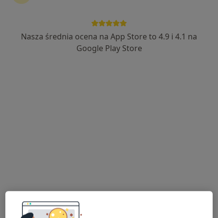
Nasza średnia ocena na App Store to 4.9 i 4.1 na
dr n. med. Krzysztof Skoczylas
Google Play Store
·
Więcej
Gastrolog
151 opinii
Powstańców Warszawy 3, Otwock
•
Mapa
Gabinety Lekarskie Centrum przy KOT CENTER
Konsultacja gastrologiczna
300 zł
Specjalista nie oferuje umawiania online pod tym adresem.
Poproś o wizytę