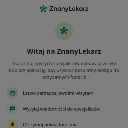
Me
Biegunka • Karczew, mazowieckie
Filtry
• 1
Ubezpieczenie
Map
Biegunka specjaliści w Karczewie
Witaj na ZnanyLekarz
Jak działają wyniki wyszukiwania
Znajdź najlepszych specjalistów i umawiaj wizyty.
Pobierz aplikację, aby uzyskać bezpłatny dostęp do
Jakiego specjalisty szukasz?
przydatnych funkcji:
Internista
Gastrolog
Pediatra
Reuma
Łatwo zarządzaj swoimi wizytami
Wysyłaj wiadomości do specjalistów
Otrzymuj powiadomienia