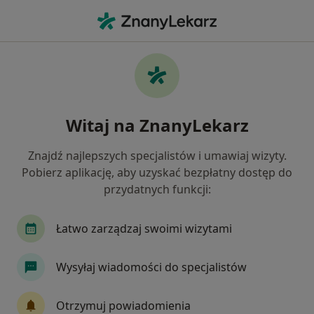
Me
Alergolog • Kłodzko, dolnośląskie
Filtry
Ubezpieczenie
Mapa
Polecani alergolodzy w Kłodzku
Witaj na ZnanyLekarz
Jak działają wyniki wyszukiwania
Znajdź najlepszych specjalistów i umawiaj wizyty.
Pobierz aplikację, aby uzyskać bezpłatny dostęp do
Wybierz swoje ubezpieczenie
przydatnych funkcji:
Łatwo zarządzaj swoimi wizytami
Wysyłaj wiadomości do specjalistów
Otrzymuj powiadomienia