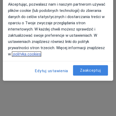
·
Więcej
Alergolog, Pediatra, Lekarz rodzinny
Akceptując, pozwalasz nam i naszym partnerom używać
10 opinii
plików cookie (lub podobnych technologii) do zbierania
danych do celów statystycznych i dostarczania treści w
Powstańców Warszawy 8J, Ząbkowice Śląskie
•
Mapa
oparciu o Twoje zwyczaje przeglądania stron
Dobromed sp. z o.o.
internetowych. W każdej chwili możesz sprawdzić i
Leczenie otyłości - wizyta kolejna
Darmowa usługa
zaktualizować swoje preferencje w ustawieniach. W
Specjalista nie oferuje umawiania online pod tym adresem.
ustawieniach znajdziesz również linki do polityk
prywatności stron trzecich. Więcej informacji znajdziesz
Poproś o wizytę
w
polityka cookies
Zaakceptuj
Edytuj ustawienia
lek. Krystyna Wolańska