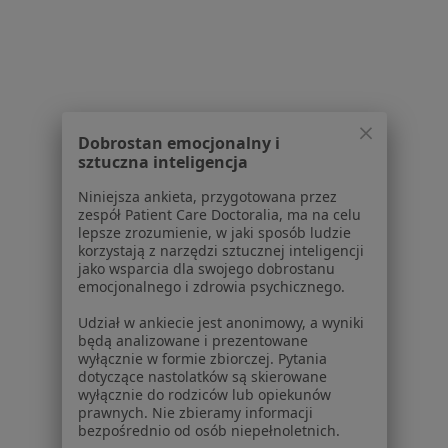
Centrum prasowe
Kontakt
Dla pacjentów
Lekarze
Placówki medyczne
Dobrostan emocjonalny i
Pytania i odpowiedzi
sztuczna inteligencja
Usługi i zabiegi
Choroby
Niniejsza ankieta, przygotowana przez
zespół Patient Care Doctoralia, ma na celu
Pomoc
lepsze zrozumienie, w jaki sposób ludzie
Aplikacje mobilne
korzystają z narzędzi sztucznej inteligencji
Blog dla pacjentów
jako wsparcia dla swojego dobrostanu
emocjonalnego i zdrowia psychicznego.
Dla profesjonalistów
Udział w ankiecie jest anonimowy, a wyniki
będą analizowane i prezentowane
Cennik
wyłącznie w formie zbiorczej. Pytania
Dla lekarzy
dotyczące nastolatków są skierowane
Dla placówek medycznych
wyłącznie do rodziców lub opiekunów
prawnych. Nie zbieramy informacji
Noa Notes
nowość
bezpośrednio od osób niepełnoletnich.
Baza wiedzy