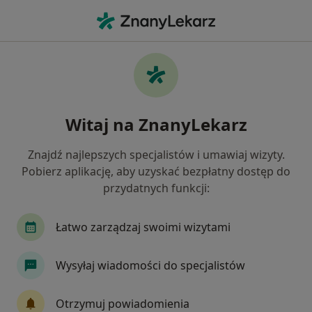
Me
Anoreksja • Piekary Śląskie, śląskie
Filtry
• 1
Ubezpieczenie
Map
Anoreksja specjaliści w Piekarach Śląskich
Witaj na ZnanyLekarz
Jak działają wyniki wyszukiwania
Znajdź najlepszych specjalistów i umawiaj wizyty.
Pobierz aplikację, aby uzyskać bezpłatny dostęp do
Jakiego specjalisty szukasz?
przydatnych funkcji:
Psycholog
Psychoterapeuta
Psychiatra
Łatwo zarządzaj swoimi wizytami
Wysyłaj wiadomości do specjalistów
Otrzymuj powiadomienia