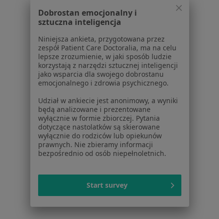
Pokaż profil
Dobrostan emocjonalny i
sztuczna inteligencja
1
2
3
Niniejsza ankieta, przygotowana przez
zespół Patient Care Doctoralia, ma na celu
lepsze zrozumienie, w jaki sposób ludzie
Powiązane wyszukiwania
korzystają z narzędzi sztucznej inteligencji
jako wsparcia dla swojego dobrostanu
W pobliżu Piekar Śląskich
emocjonalnego i zdrowia psychicznego.
Anoreksja w Katowicach
Udział w ankiecie jest anonimowy, a wyniki
będą analizowane i prezentowane
Anoreksja w Gliwicach
wyłącznie w formie zbiorczej. Pytania
dotyczące nastolatków są skierowane
Anoreksja w Sosnowcu
wyłącznie do rodziców lub opiekunów
prawnych. Nie zbieramy informacji
Anoreksja w Tychach
bezpośrednio od osób niepełnoletnich.
Anoreksja w Zabrzu
Więcej (14)
Start survey
Więcej w kategorii: W pobliżu Piekar Śląskich
Schorzenia w Piekarach Śląskich