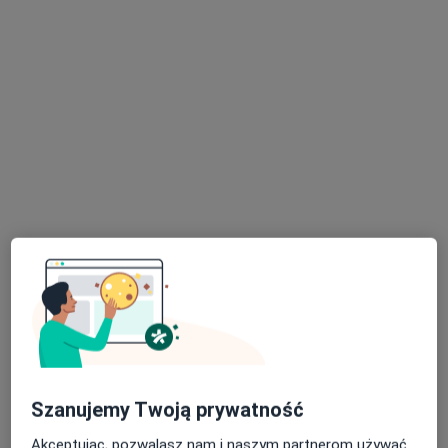
Konsultacja psychologiczna online
220 zł
Specjalista nie oferuje umawiania online pod tym adresem.
Poproś o wizytę
Bezpieczne płatności
lek. Małgorzata Skolik
·
Więcej
W trakcie specjalizacji (Psychiatra)
34 opinie
Szanujemy Twoją prywatność
Adres
Online
Akceptując, pozwalasz nam i naszym partnerom używać