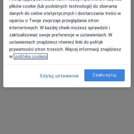
plików cookie (lub podobnych technologii) do zbierania
Diamentowa 3, Piekary Śląskie
•
Mapa
danych do celów statystycznych i dostarczania treści w
Przedsiębiorstwo Lecznicze Niepubliczny Zakład Opieki Zdrowotnej Mental Punkt sp. z o.o.
oparciu o Twoje zwyczaje przeglądania stron
Konsultacja psychiatryczna
300 zł
internetowych. W każdej chwili możesz sprawdzić i
zaktualizować swoje preferencje w ustawieniach. W
Specjalista nie oferuje umawiania online pod tym adresem.
ustawieniach znajdziesz również linki do polityk
prywatności stron trzecich. Więcej informacji znajdziesz
Poproś o wizytę
w
polityka cookies
Zaakceptuj
Edytuj ustawienia
Bezpieczne płatności
mgr Michał Wieczorkowski