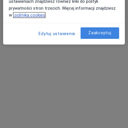
ustawieniach znajdziesz również linki do polityk
prywatności stron trzecich. Więcej informacji znajdziesz
w
polityka cookies
Zaakceptuj
Edytuj ustawienia
Bezpieczne płatności
Mój Dietetyk
Dietetyka
1018 opinii
Tadeusza Kościuszki 6, Kamienna Góra
•
Mapa
Konsultacja dietetyczna
190 zł
Agnieszka Goździk
dietetyk