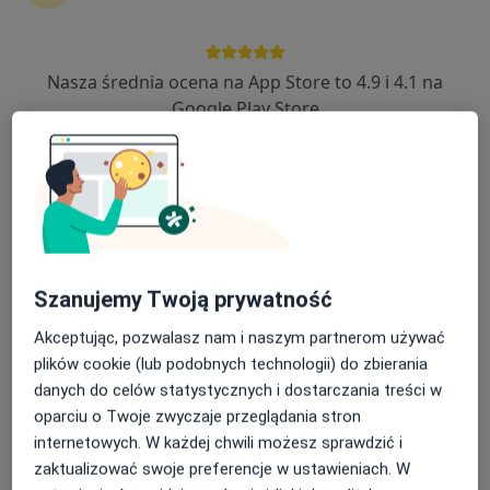
Nasza średnia ocena na App Store to 4.9 i 4.1 na
Google Play Store
Bezpieczne płatności
Agnieszka Goździk
·
Więcej
Dietetyk
223 opinie
Adres
Online
Szanujemy Twoją prywatność
Tadeusza Kościuszki 6, Kamienna Góra
•
Mapa
Mój Dietetyk
Akceptując, pozwalasz nam i naszym partnerom używać
Konsultacja dietetyczna
190 zł
plików cookie (lub podobnych technologii) do zbierania
danych do celów statystycznych i dostarczania treści w
Specjalista nie oferuje umawiania online pod tym adresem.
oparciu o Twoje zwyczaje przeglądania stron
internetowych. W każdej chwili możesz sprawdzić i
Poproś o wizytę
zaktualizować swoje preferencje w ustawieniach. W