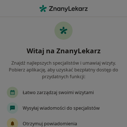
Me
Alergia Pokarmowa • Kamienna Góra, dolnośląskie
Filtry
• 1
Mapa
Alergia pokarmowa specjaliści w Kamiennej
Witaj na ZnanyLekarz
Górze
Jak działają wyniki wyszukiwania
Znajdź najlepszych specjalistów i umawiaj wizyty.
Pobierz aplikację, aby uzyskać bezpłatny dostęp do
przydatnych funkcji:
Jakiego specjalisty szukasz?
Dietetyk
Pediatra
Łatwo zarządzaj swoimi wizytami
Wysyłaj wiadomości do specjalistów
Otrzymuj powiadomienia