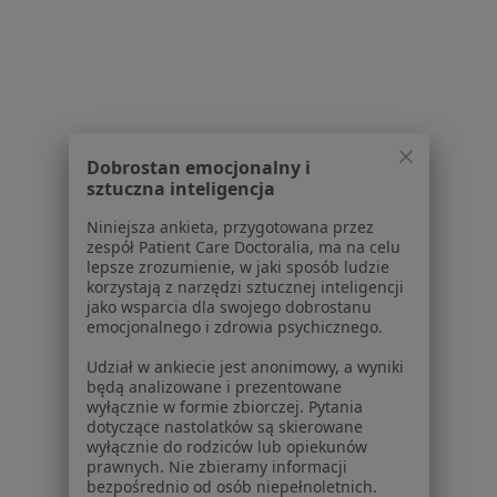
Pytania i odpowiedzi
Usługi i zabiegi
Choroby
Pomoc
Aplikacje mobilne
Blog dla pacjentów
Dobrostan emocjonalny i
Dla profesjonalistów
sztuczna inteligencja
Cennik
Niniejsza ankieta, przygotowana przez
Dla lekarzy
zespół Patient Care Doctoralia, ma na celu
lepsze zrozumienie, w jaki sposób ludzie
Dla placówek medycznych
korzystają z narzędzi sztucznej inteligencji
Noa Notes
nowość
jako wsparcia dla swojego dobrostanu
Baza wiedzy
emocjonalnego i zdrowia psychicznego.
Centrum Pomocy dla Specjalisty
Udział w ankiecie jest anonimowy, a wyniki
będą analizowane i prezentowane
Kontakt
wyłącznie w formie zbiorczej. Pytania
ZnanyLekarz - Strona główna
dotyczące nastolatków są skierowane
wyłącznie do rodziców lub opiekunów
ZnanyLekarz Sp. z o.o.
prawnych. Nie zbieramy informacji
ul. Kolejowa 5/7
bezpośrednio od osób niepełnoletnich.