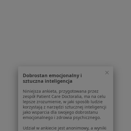
ADHD w
ADHD w Gnieznie
ADHD w Tarnowie Podgórnym
ADHD w Środzie Wielkopolskiej
Więcej (14)
Więcej w kategorii: W pobliżu Suchego Lasu
Schorzenia w Suchym Lasie
Dobrostan emocjonalny i
Zaparcia w Suchym Lasie
sztuczna inteligencja
Choroby przewodu pokarmowego w Suchym
Niniejsza ankieta, przygotowana przez
Lasie
zespół Patient Care Doctoralia, ma na celu
lepsze zrozumienie, w jaki sposób ludzie
Choroby wieku dziecięcego w Suchym Lasie
korzystają z narzędzi sztucznej inteligencji
jako wsparcia dla swojego dobrostanu
Biegunka w Suchym Lasie
emocjonalnego i zdrowia psychicznego.
Zespół jelita drażliwego w Suchym Lasie
Udział w ankiecie jest anonimowy, a wyniki