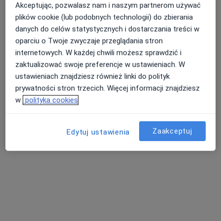
Akceptując, pozwalasz nam i naszym partnerom używać
plików cookie (lub podobnych technologii) do zbierania
danych do celów statystycznych i dostarczania treści w
oparciu o Twoje zwyczaje przeglądania stron
internetowych. W każdej chwili możesz sprawdzić i
zaktualizować swoje preferencje w ustawieniach. W
ustawieniach znajdziesz również linki do polityk
prywatności stron trzecich. Więcej informacji znajdziesz
mgr Marek Żywica
w
polityka cookies
·
Więcej
Psycholog
30 opinii
Zaakceptuj
Edytuj ustawienia
Adres
Online
Osiedle Władysława Jagiełły 12f/67, Poznań
•
Mapa
Psychosomnia - Psychoterapia mgr Marek Żywica
Konsultacja psychologiczna
250 zł
Specjalista nie oferuje umawiania online pod tym adresem.