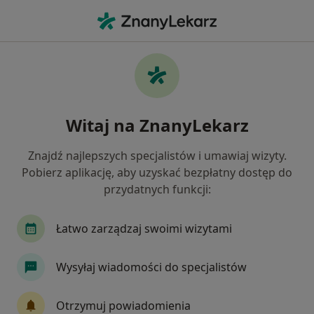
Me
Adhd • Suchy Las, wielkopolskie
Filtry
• 1
Ubezpieczenie
Map
ADHD specjaliści w Suchym Lasie
Witaj na ZnanyLekarz
Jak działają wyniki wyszukiwania
Znajdź najlepszych specjalistów i umawiaj wizyty.
Pobierz aplikację, aby uzyskać bezpłatny dostęp do
Jakiego specjalisty szukasz?
przydatnych funkcji:
Psycholog
Logopeda
Psycholog dziecięcy
Łatwo zarządzaj swoimi wizytami
Wysyłaj wiadomości do specjalistów
Otrzymuj powiadomienia