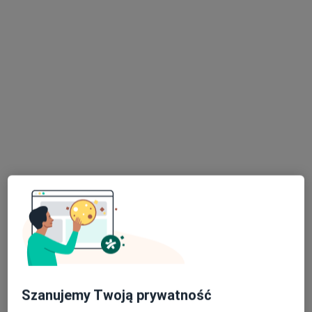
mgr Michał Frątczak
·
Więcej
Psycholog
2 opinie
Nikodema Pajzderskiego 16, Poznań
•
Mapa
Prywatny gabinet
Konsultacja psychologiczna
170 zł
Specjalista nie oferuje umawiania online pod tym adresem.
Poproś o wizytę
Szanujemy Twoją prywatność