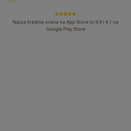
Nasza średnia ocena na App Store to 4.9 i 4.1 na
mgr Anita Szajek-Żurczak
Google Play Store
·
Więcej
Psycholog
38 opinii
Adres 1
Adres 2
Nowy Rynek 3, Suchy Las
•
Mapa
Gabinet psychologiczny Self Center(ed)
Konsultacja psychologiczna
230 zł
Specjalista nie oferuje umawiania online pod tym adresem.
Poproś o wizytę