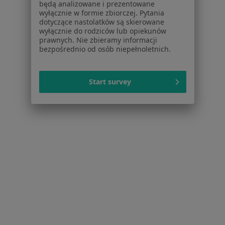
będą analizowane i prezentowane
Więcej (11)
wyłącznie w formie zbiorczej. Pytania
dotyczące nastolatków są skierowane
Więcej w kategorii: Schorzenia w Suchym Lasi
wyłącznie do rodziców lub opiekunów
prawnych. Nie zbieramy informacji
bezpośrednio od osób niepełnoletnich.
Adhd Specjaliści W Suchym Lasie
Start survey
Serwis
Regulamin
Polityka prywatności pacjentów
Polityka prywatności profesjonalistów
Polityka prywatności dla profesjonalistów, których
dane pozyskaliśmy samodzielnie
Polityka cookies
Jak działają wyniki wyszukiwania