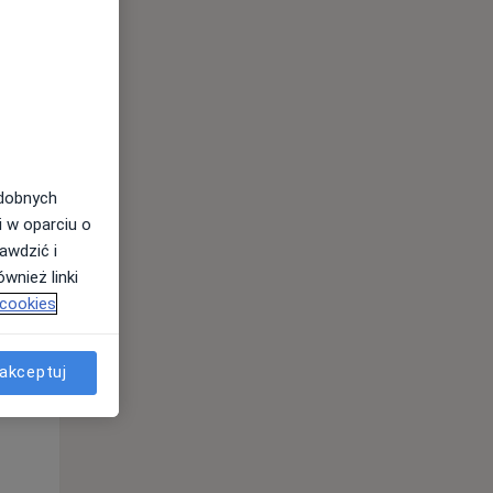
Wt,
Śr,
Czw,
11 Sie
12 Sie
13 Sie
odobnych
i w oparciu o
awdzić i
wnież linki
 cookies
Wt,
Śr,
Czw,
akceptuj
11 Sie
12 Sie
13 Sie