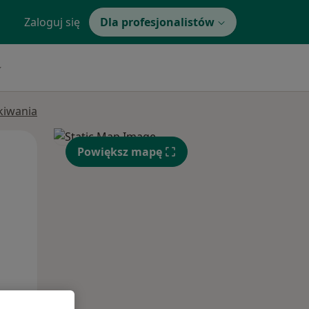
Zaloguj się
Dla profesjonalistów
ukiwania
Wt,
Śr,
Czw,
Powiększ mapę
11 Sie
12 Sie
13 Sie