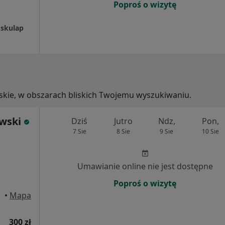
Poproś o wizytę
Eskulap
askie, w obszarach bliskich Twojemu wyszukiwaniu.
ewski
Dziś
Jutro
Ndz,
Pon,
7 Sie
8 Sie
9 Sie
10 Sie
Umawianie online nie jest dostępne
Poproś o wizytę
•
Mapa
300 zł