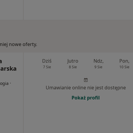
iej nowe oferty.
a
Dziś
Jutro
Ndz,
Pon,
iarska
7 Sie
8 Sie
9 Sie
10 Sie
·
logia
Umawianie online nie jest dostępne
Pokaż profil