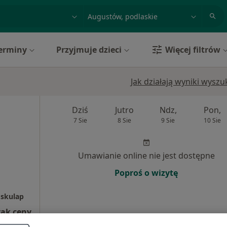
acja, badanie lub nazwisko
miasto lub dzielnica
erminy
Przyjmuje dzieci
Więcej filtrów
Jak działają wyniki wysz
Dziś
Jutro
Ndz,
Pon,
7 Sie
8 Sie
9 Sie
10 Sie
Umawianie online nie jest dostępne
Poproś o wizytę
Eskulap
rak ceny