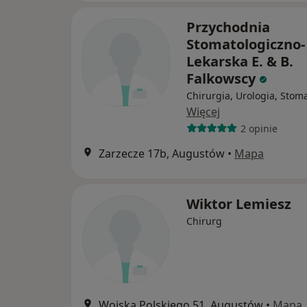
Przychodnia
Stomatologiczno-
Lekarska E. & B.
Falkowscy
Chirurgia, Urologia, Stom
Więcej
2 opinie
Zarzecze 17b, Augustów
•
Mapa
Wiktor Lemiesz
Chirurg
Wojska Polskiego 51, Augustów
•
Mapa