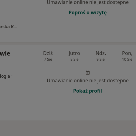
Umawianie online nie jest dostępne
Poproś o wizytę
Indywidualna Specjalistyczna Praktyka Lekarska Krystyna Bogusławska Harasim
wie
Dziś
Jutro
Ndz,
Pon,
7 Sie
8 Sie
9 Sie
10 Sie
·
logia
Umawianie online nie jest dostępne
Pokaż profil