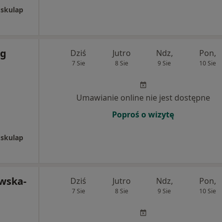
Eskulap
óg
Dziś
Jutro
Ndz,
Pon,
7 Sie
8 Sie
9 Sie
10 Sie
Umawianie online nie jest dostępne
Poproś o wizytę
Eskulap
wska-
Dziś
Jutro
Ndz,
Pon,
7 Sie
8 Sie
9 Sie
10 Sie