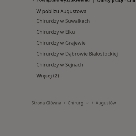
|
Oferty pracy - Chi
W pobliżu Augustowa
Chirurdzy w Suwałkach
Chirurdzy w Ełku
Chirurdzy w Grajewie
Chirurdzy w Dąbrowie Białostockiej
Chirurdzy w Sejnach
Więcej (2)
Więcej w kategorii: W pobliżu Augu
Strona Główna
Chirurg
Augustów
Zmień miasto