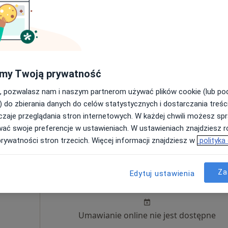
niuk
Dziś
Jutro
Ndz,
Pon,
7 Sie
8 Sie
9 Sie
10 Sie
Umawianie online nie jest dostępne
my Twoją prywatność
Poproś o wizytę
, pozwalasz nam i naszym partnerom używać plików cookie (lub p
) do zbierania danych do celów statystycznych i dostarczania treśc
Przychodnia Lekarsko-Pielęgniarska Eskulap (AUGUSTÓW)
zaje przeglądania stron internetowych. W każdej chwili możesz spr
rak ceny
wać swoje preferencje w ustawieniach. W ustawieniach znajdziesz ró
prywatności stron trzecich. Więcej informacji znajdziesz w
polityka
i
Dziś
Jutro
Ndz,
Pon,
Za
Edytuj ustawienia
7 Sie
8 Sie
9 Sie
10 Sie
Umawianie online nie jest dostępne