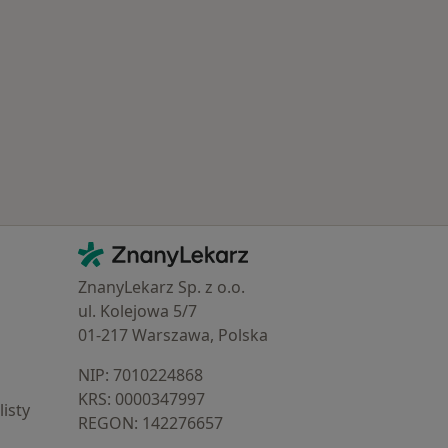
Kontakt
ZnanyLekarz - Strona główna
ZnanyLekarz Sp. z o.o.
ul. Kolejowa 5/7
01-217 Warszawa, Polska
NIP: ⁠7010224868
KRS: ⁠0000347997
isty
REGON: ⁠142276657