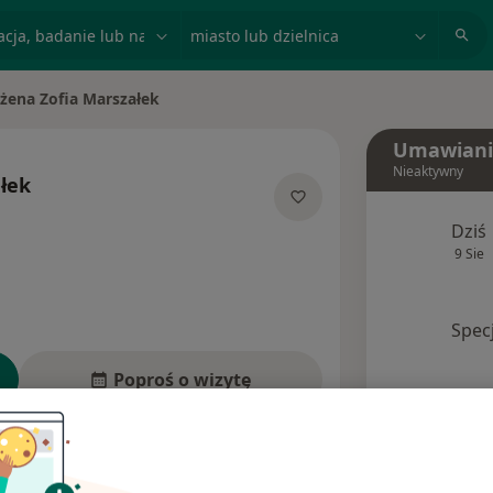
acja, badanie lub nazwisko
miasto lub dzielnica
żena Zofia Marszałek
miasto
Umawiani
Nieaktywny
łek
jalizacjach
Dziś
9 Sie
Spec
Poproś o wizytę
Ubezpieczenia
Opinie (1)