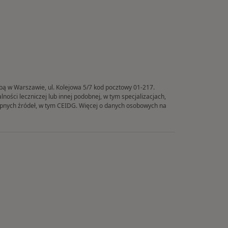
ibą w Warszawie, ul. Kolejowa 5/7 kod pocztowy 01-217.
ości leczniczej lub innej podobnej, w tym specjalizacjach,
tępnych źródeł, w tym CEIDG. Więcej o danych osobowych na