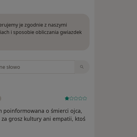
rujemy je zgodnie z naszymi
iach i sposobie obliczania gwiazdek
ięcej o opiniach
niach
am poinformowana o śmierci ojca,
za grosz kultury ani empatii, ktoś