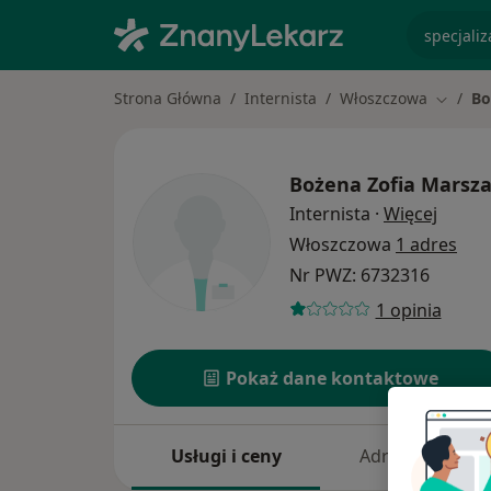
specjaliz
Strona Główna
Internista
Włoszczowa
Bo
Zmień 
Bożena Zofia Marsza
O spec
Internista
·
Więcej
Włoszczowa
1 adres
Nr PWZ: 6732316
1 opinia
Pokaż dane kontaktowe
Usługi i ceny
Adresy