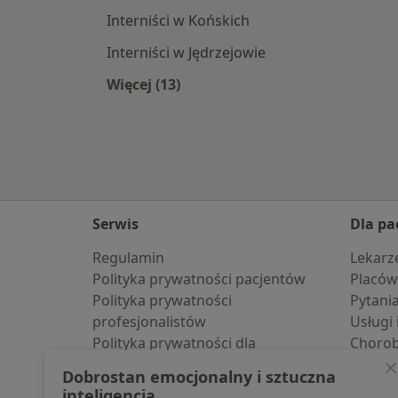
Interniści w Końskich
Interniści w Jędrzejowie
Więcej (13)
Więcej w kategorii: W pobliżu Włos
Serwis
Dla pa
Regulamin
Lekarz
Polityka prywatności pacjentów
Placów
Polityka prywatności
Pytani
profesjonalistów
Usługi 
Polityka prywatności dla
Choro
profesjonalistów, których dane
Pomoc
Dobrostan emocjonalny i sztuczna
pozyskaliśmy samodzielnie
Aplika
inteligencja