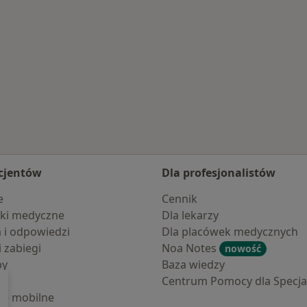
zczowy
cjentów
Dla profesjonalistów
e
Cennik
ki medyczne
Dla lekarzy
a i odpowiedzi
Dla placówek medycznych
i zabiegi
Noa Notes
nowość
by
Baza wiedzy
Centrum Pomocy dla Specjal
cje mobilne