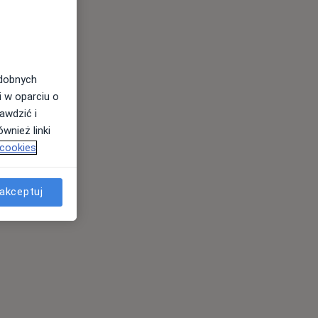
odobnych
i w oparciu o
awdzić i
wnież linki
 cookies
akceptuj