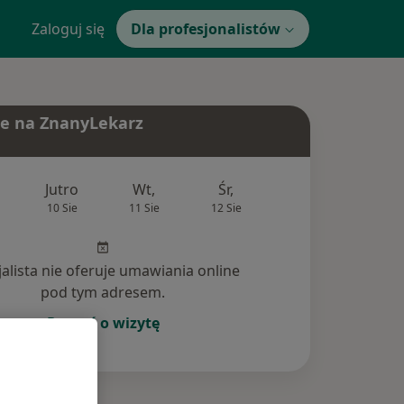
Zaloguj się
Dla profesjonalistów
e na ZnanyLekarz
Jutro
Wt,
Śr,
Czw,
Pt,
10 Sie
11 Sie
12 Sie
13 Sie
14 Si
jalista nie oferuje umawiania online
pod tym adresem.
Poproś o wizytę