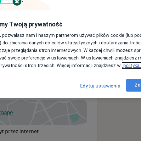
my Twoją prywatność
sługach i cenach
ormacji o usługach i cenach.
, pozwalasz nam i naszym partnerom używać plików cookie (lub p
) do zbierania danych do celów statystycznych i dostarczania treśc
zaje przeglądania stron internetowych. W każdej chwili możesz spr
wać swoje preferencje w ustawieniach. W ustawieniach znajdziesz ró
prywatności stron trzecich. Więcej informacji znajdziesz w
polityka
Za
szczowie
Edytuj ustawienia
 mapę
wiera się w nowej karcie
t przez internet