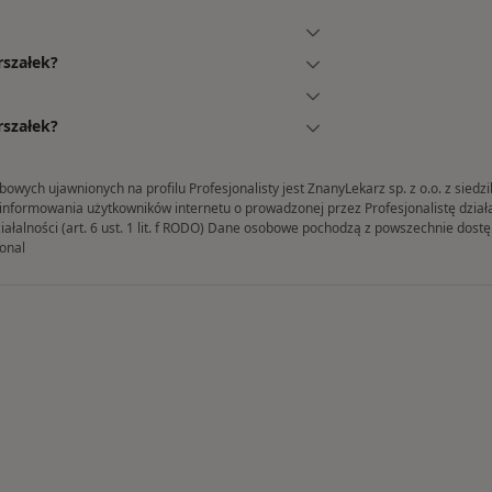
rszałek?
rszałek?
ych ujawnionych na profilu Profesjonalisty jest ZnanyLekarz sp. z o.o. z siedz
formowania użytkowników internetu o prowadzonej przez Profesjonalistę działaln
iałalności (art. 6 ust. 1 lit. f RODO) Dane osobowe pochodzą z powszechnie dos
onal