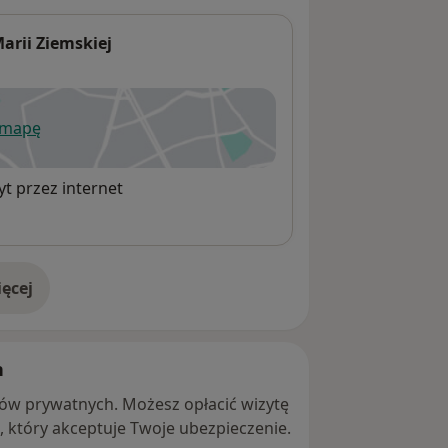
arii Ziemskiej
 mapę
wiera się w nowej karcie
t przez internet
ęcej
adresie
h
ntów prywatnych. Możesz opłacić wizytę
ę, który akceptuje Twoje ubezpieczenie.