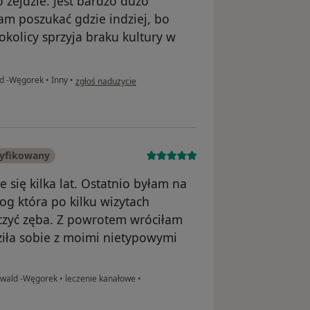
 zejdzie. Jest bardzo dużo
cam poszukać gdzie indziej, bo
kolicy sprzyja braku kultury w
w opinii użytkownika Agnieszka
ld -Węgorek
•
Inny
•
zgłoś nadużycie
ryfikowany
 się kilka lat. Ostatnio byłam na
g która po kilku wizytach
eczyć zęba. Z powrotem wróciłam
iła sobie z moimi nietypowymi
nwald -Węgorek
•
leczenie kanałowe
•