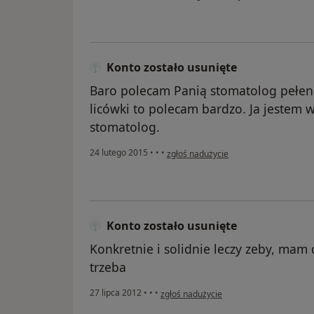
Konto zostało usunięte
Baro polecam Panią stomatolog pełen p
licówki to polecam bardzo. Ja jestem 
stomatolog.
w opinii użytkownika Konto zostało us
24 lutego 2015
•
•
•
zgłoś nadużycie
Konto zostało usunięte
Konkretnie i solidnie leczy zeby, mam d
trzeba
w opinii użytkownika Konto zostało usun
27 lipca 2012
•
•
•
zgłoś nadużycie