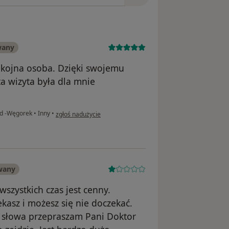
wany
okojna osoba. Dzięki swojemu
a wizyta była dla mnie
w opinii użytkownika Pacjentka
ld -Węgorek
•
Inny
•
zgłoś nadużycie
wany
szystkich czas jest cenny.
ekasz i możesz się nie doczekać.
z słowa przepraszam Pani Doktor