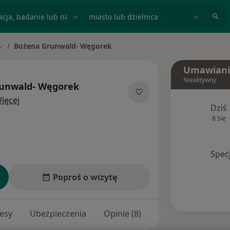
acja, badanie lub nazwisko
miasto lub dzielnica
Bożena Grunwald- Węgorek
Zmień miasto
Umawiani
Nieaktywny
unwald- Węgorek
O specjalizacjach
ięcej
Dziś
8 Sie
Spec
Poproś o wizytę
esy
Ubezpieczenia
Opinie (8)