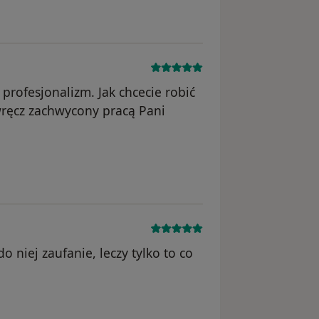
rofesjonalizm. Jak chcecie robić
wręcz zachwycony pracą Pani
unięte
o niej zaufanie, leczy tylko to co
ięte