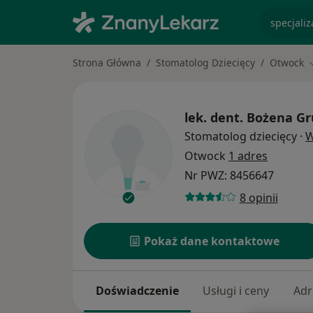
specjaliz
Strona Główna
Stomatolog Dziecięcy
Otwock
lek. dent.
Bożena Gr
Stomatolog dziecięcy
·
W
Otwock
1 adres
Nr PWZ: 8456647
8 opinii
Pokaż dane kontaktowe
Doświadczenie
Usługi i ceny
Adr