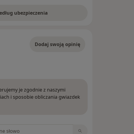
według ubezpieczenia
Dodaj swoją opinię
rujemy je zgodnie z naszymi
iach i sposobie obliczania gwiazdek
ięcej o opiniach
niach