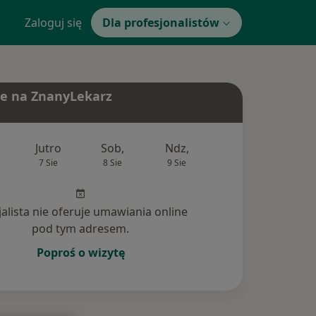
Zaloguj się
Dla profesjonalistów
e na ZnanyLekarz
Jutro
Sob,
Ndz,
Pon,
Wt,
7 Sie
8 Sie
9 Sie
10 Sie
11 Si
jalista nie oferuje umawiania online
pod tym adresem.
Poproś o wizytę