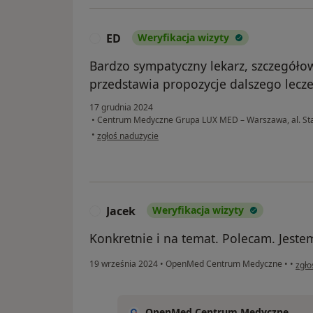
ED
Weryfikacja wizyty
E
Bardzo sympatyczny lekarz, szczegóło
przedstawia propozycje dalszego lecze
17 grudnia 2024
•
Centrum Medyczne Grupa LUX MED – Warszawa, al. St
w opinii użytkownika ED
•
zgłoś nadużycie
Jacek
Weryfikacja wizyty
J
Konkretnie i na temat. Polecam. Jeste
w op
19 września 2024
•
OpenMed Centrum Medyczne
•
•
zgło
OpenMed Centrum Medyczne