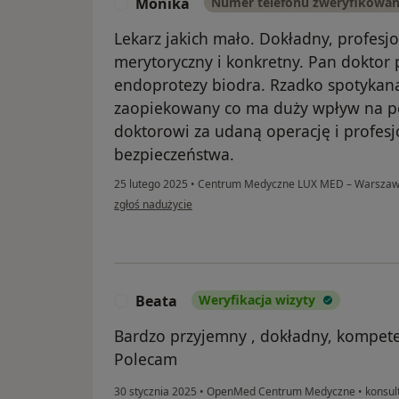
Monika
Numer telefonu zweryfikowa
M
Lekarz jakich mało. Dokładny, profesjo
merytoryczny i konkretny. Pan doktor
endoprotezy biodra. Rzadko spotykana 
zaopiekowany co ma duży wpływ na po
doktorowi za udaną operację i profesj
bezpieczeństwa.
25 lutego 2025
•
Centrum Medyczne LUX MED – Warszawa,
w opinii użytkownika Monika
zgłoś nadużycie
Beata
Weryfikacja wizyty
B
Bardzo przyjemny , dokładny, kompete
Polecam
30 stycznia 2025
•
OpenMed Centrum Medyczne
•
konsul