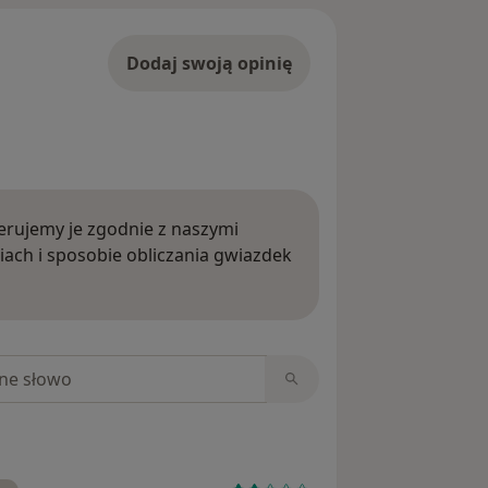
Dodaj swoją opinię
rujemy je zgodnie z naszymi
iach i sposobie obliczania gwiazdek
ięcej o opiniach
niach