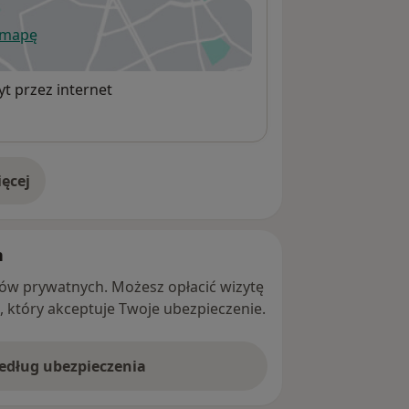
 mapę
ki PROFEMED bardzo proszę o podanie
wiera się w nowej karcie
.
t przez internet
ęcej
adresie
h
ntów prywatnych. Możesz opłacić wizytę
ę, który akceptuje Twoje ubezpieczenie.
według ubezpieczenia