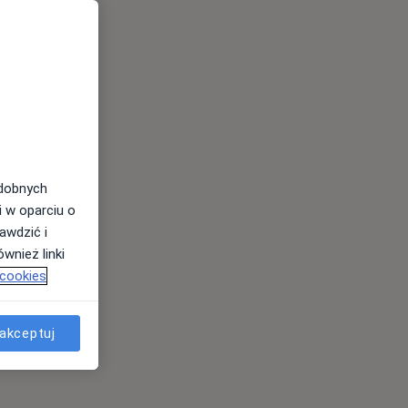
odobnych
i w oparciu o
awdzić i
wnież linki
 cookies
akceptuj