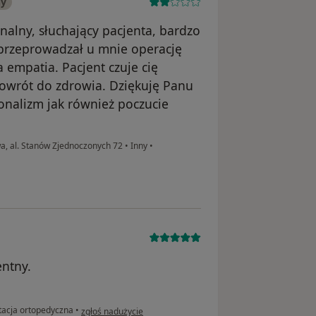
ny
nalny, słuchający pacjenta, bardzo
 przeprowadzał u mnie operację
empatia. Pacjent czuje cię
wrót do zdrowia. Dziękuję Panu
onalizm jak również poczucie
 al. Stanów Zjednoczonych 72
•
Inny
•
ntny.
w opinii użytkownika Beata
tacja ortopedyczna
•
zgłoś nadużycie