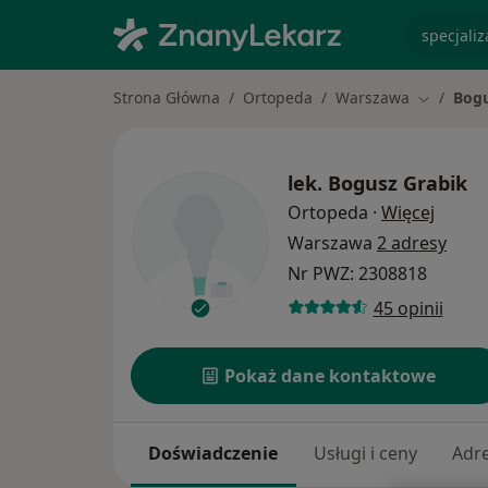
specjaliz
Strona Główna
Ortopeda
Warszawa
Bogu
Zmień mi
lek.
Bogusz Grabik
O spec
Ortopeda
·
Więcej
Warszawa
2 adresy
Nr PWZ: 2308818
45 opinii
Pokaż dane kontaktowe
Doświadczenie
Usługi i ceny
Adr