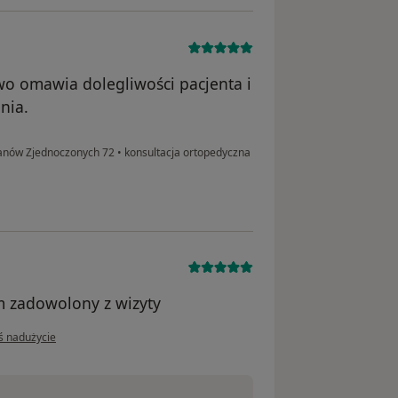
wo omawia dolegliwości pacjenta i
nia.
anów Zjednoczonych 72
•
konsultacja ortopedyczna
m zadowolony z wizyty
inii użytkownika Jacek
ś nadużycie