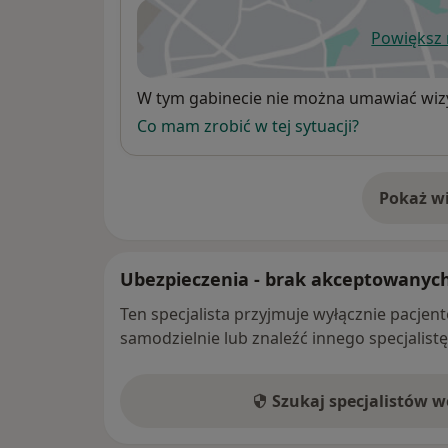
Powiększ
Przy zapisywaniu się na wizytę do Placów
ot
daty urodzenia lub numeru PESEL pacjenta
Dostępność
W tym gabinecie nie można umawiać wizy
Co mam zrobić w tej sytuacji?
Pokaż wi
o 
Ubezpieczenia - brak akceptowanyc
Ten specjalista przyjmuje wyłącznie pacje
samodzielnie lub znaleźć innego specjalist
Szukaj specjalistów 