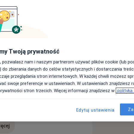
rg, traumatolog
nie ortopedia i traumatologia narządu
my Twoją prywatność
, pozwalasz nam i naszym partnerom używać plików cookie (lub p
logi i Ortopedii w Wojskowym
) do zbierania danych do celów statystycznych i dostarczania treśc
alu Klinicznym MON w Warszawie.
zaje przeglądania stron internetowych. W każdej chwili możesz spr
u
wać swoje preferencje w ustawieniach. W ustawieniach znajdziesz ró
alista w Centrum Medycznym LUX MED
prywatności stron trzecich. Więcej informacji znajdziesz w
polityka
jewódzkim Szpitalu Chirurgii
ga piętowa
re_diseases
Za
Edytuj ustawienia
ortopedii i traumatologii.
ęcej
doświadczeniu
 Operative Fracture Management