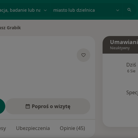
acja, badanie lub nazwisko
miasto lub dzielnica
sz Grabik
asto
Umawiani
Nieaktywny
jalizacjach
Dziś
6 Sie
Spec
Poproś o wizytę
esy
Ubezpieczenia
Opinie (45)