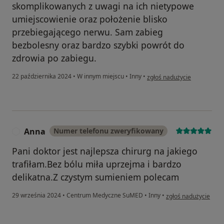
skomplikowanych z uwagi na ich nietypowe
umiejscowienie oraz położenie blisko
przebiegającego nerwu. Sam zabieg
bezbolesny oraz bardzo szybki powrót do
zdrowia po zabiegu.
w opinii użytkownika Marcin
22 października 2024
•
W innym miejscu
•
Inny
•
zgłoś nadużycie
Anna
Numer telefonu zweryfikowany
A
Pani doktor jest najlepsza chirurg na jakiego
trafiłam.Bez bólu miła uprzejma i bardzo
delikatna.Z czystym sumieniem polecam
w opinii użytkownika
29 września 2024
•
Centrum Medyczne SuMED
•
Inny
•
zgłoś nadużycie