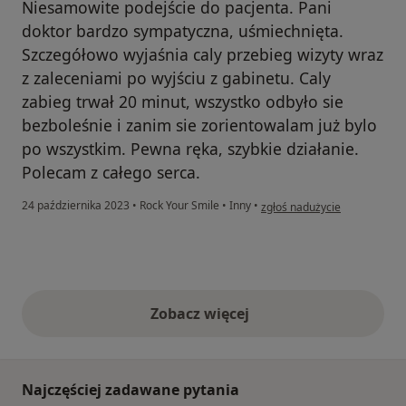
Niesamowite podejście do pacjenta. Pani
doktor bardzo sympatyczna, uśmiechnięta.
Szczegółowo wyjaśnia caly przebieg wizyty wraz
z zaleceniami po wyjściu z gabinetu. Caly
zabieg trwał 20 minut, wszystko odbyło sie
bezboleśnie i zanim sie zorientowalam już bylo
po wszystkim. Pewna ręka, szybkie działanie.
Polecam z całego serca.
w opinii użytkownika Marta
24 października 2023
•
Rock Your Smile
•
Inny
•
zgłoś nadużycie
Zobacz więcej
opinie powyżej
Najczęściej zadawane pytania