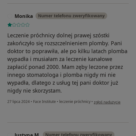
Monika
Numer telefonu zweryfikowany
M
Leczenie próchnicy dolnej prawej szóstki
zakończyło się rozszczelnieniem plomby. Pani
doktor to poprawiła, ale po kilku latach plomba
wypadła i musiałam za leczenie kanałowe
zapłacić ponad 2000. Mam zęby leczone przez
innego stomatologa i plomba nigdy mi nie
wypadła, dlatego z usług tej pani doktor już
nigdy nie skorzystam.
w opinii użytkownika Mon
27 lipca 2024
•
Face Institute
•
leczenie próchnicy
•
zgłoś nadużycie
Justyna M.
Numer telefonu zweryfikowany
J