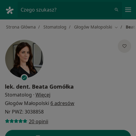
Me
Czego szukasz?
Strona Główna
Stomatolog
Głogów Małopolski
Beat
Zmień mia
lek. dent.
Beata Gomółka
O specjalizacjach
Stomatolog
·
Więcej
Głogów Małopolski
6 adresów
Nr PWZ: 3038858
20 opinii