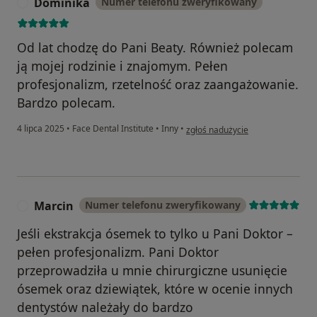
Dominika
Numer telefonu zweryfikowany
D
Od lat chodzę do Pani Beaty. Również polecam
ją mojej rodzinie i znajomym. Pełen
profesjonalizm, rzetelność oraz zaangażowanie.
Bardzo polecam.
w opinii użytkownika Dominika
4 lipca 2025
•
Face Dental Institute
•
Inny
•
zgłoś nadużycie
Marcin
Numer telefonu zweryfikowany
M
Jeśli ekstrakcja ósemek to tylko u Pani Doktor –
pełen profesjonalizm. Pani Doktor
przeprowadziła u mnie chirurgiczne usunięcie
ósemek oraz dziewiątek, które w ocenie innych
dentystów należały do bardzo