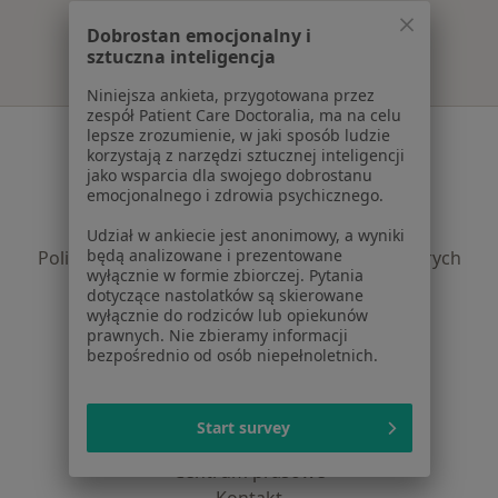
Dobrostan emocjonalny i
sztuczna inteligencja
Niniejsza ankieta, przygotowana przez
zespół Patient Care Doctoralia, ma na celu
Serwis
lepsze zrozumienie, w jaki sposób ludzie
korzystają z narzędzi sztucznej inteligencji
jako wsparcia dla swojego dobrostanu
Regulamin
emocjonalnego i zdrowia psychicznego.
Polityka prywatności pacjentów
Polityka prywatności profesjonalistów
Udział w ankiecie jest anonimowy, a wyniki
będą analizowane i prezentowane
Polityka prywatności dla profesjonalistów, których
wyłącznie w formie zbiorczej. Pytania
dane pozyskaliśmy samodzielnie
dotyczące nastolatków są skierowane
Polityka cookies
wyłącznie do rodziców lub opiekunów
prawnych. Nie zbieramy informacji
Jak działają wyniki wyszukiwania
bezpośrednio od osób niepełnoletnich.
Dostępność
O nas
Praca
Rekrutujemy!
Start survey
Partnerzy
Centrum prasowe