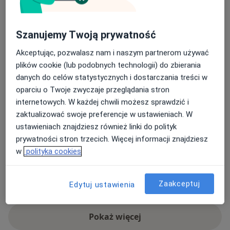
Implantologii.
Adresy (6)
Szanujemy Twoją prywatność
Adres 1
Adres 2
Adres 3
Adres 4
Adres 5
Akceptując, pozwalasz nam i naszym partnerom używać
plików cookie (lub podobnych technologii) do zbierania
Centrum Medyczne SuMED
danych do celów statystycznych i dostarczania treści w
Piłsudskiego 10,
36-060
Głogów Małopolski
oparciu o Twoje zwyczaje przeglądania stron
internetowych. W każdej chwili możesz sprawdzić i
zaktualizować swoje preferencje w ustawieniach. W
Powiększ mapę
otwiera się w nowej karcie
ustawieniach znajdziesz również linki do polityk
prywatności stron trzecich. Więcej informacji znajdziesz
Dostępność
w
polityka cookies
W tym gabinecie nie można umawiać wizyt przez
internet
Co mam zrobić w tej sytuacji?
Zaakceptuj
Edytuj ustawienia
Pokaż więcej
o adresie