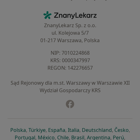
Kontakt
ZnanyLekarz - Strona główna
ZnanyLekarz Sp. z o.o.
ul. Kolejowa 5/7
01-217 Warszawa, Polska
NIP: ⁠7010224868
KRS: ⁠0000347997
REGON: ⁠142276657
Sąd Rejonowy dla m.st. Warszawy w Warszawie XII
Wydział Gospodarczy KRS
Facebook
otwiera się w nowej karcie
otwiera się w nowej karcie
otwiera się w nowej karcie
otwiera się w nowej karcie
otwiera się w nowej karci
otwiera się
otwi
Polska
,
Türkiye
,
España
,
Italia
,
Deutschland
,
Česko
,
otwiera się w nowej karcie
otwiera się w nowej karcie
otwiera się w nowej karcie
otwiera się w nowej kar
otwiera się 
otwier
Portugal
,
México
,
Chile
,
Brasil
,
Argentina
,
Perú
,