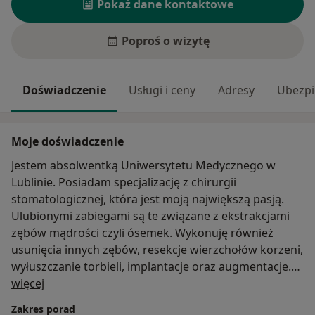
Pokaż dane kontaktowe
Poproś o wizytę
Doświadczenie
Usługi i ceny
Adresy
Ubezpi
Moje doświadczenie
Jestem absolwentką Uniwersytetu Medycznego w
Lublinie. Posiadam specjalizację z chirurgii
stomatologicznej, która jest moją największą pasją.
Ulubionymi zabiegami są te związane z ekstrakcjami
zębów mądrości czyli ósemek. Wykonuję również
usunięcia innych zębów, resekcje wierzchołów korzeni,
wyłuszczanie torbieli, implantacje oraz augmentacje.
O mnie
Zabiegi przeprowadzam w znieczuleniu miejscowym
więcej
oraz ogólnym. Ukończyłam także roczne studia
Zakres porad