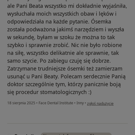
ale Pani Beata wszystko mi dokładnie wyjaśniła,
wysłuchała moich wszystkich obaw i lęków i
odpowiedziała na każde pytanie. Ósemka
została podważona jakimś narzędziem i wyszła
w sekundę, byłam w szoku że można to tak
szybko i sprawnie zrobić. Nic nie było robione
na siłę, wszystko delikatnie ale sprawnie, tak
samo szycie. Po zabiegu czuję się dobrze.
Zatrzymane trudniejsze ósemki też zamierzam
usunąć u Pani Beaty. Polecam serdecznie Panią
doktor szczególnie tym, którzy panicznie boją
się procedur stomatologicznych :)
w opinii użytkownika Marlen
18 sierpnia 2025
•
Face Dental Institute
•
Inny
•
zgłoś nadużycie