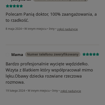
Polecam Panią doktor, 100% zaangażowania, a
to rzadkość.
w opinii użytkownika Justyna M.
8 maja 2024
•
W innym miejscu
•
Inny
•
zgłoś nadużycie
Mama
Numer telefonu zweryfikowany
M
Bardzo profesjonalnie wycięte wędzidełko.
Wizyta z 8latkiem który współpracował mimo
lęku.Obawy dziecka rozwiane rzeczowa
rozmowa.
w opinii użytkownika Mama
19 lutego 2024
•
W innym miejscu
•
Inny
•
zgłoś nadużycie