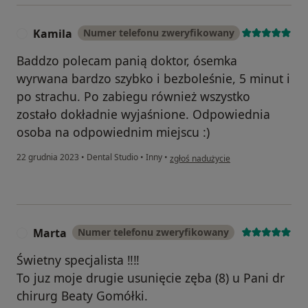
Kamila
Numer telefonu zweryfikowany
K
Baddzo polecam panią doktor, ósemka
wyrwana bardzo szybko i bezboleśnie, 5 minut i
po strachu. Po zabiegu również wszystko
zostało dokładnie wyjaśnione. Odpowiednia
osoba na odpowiednim miejscu :)
w opinii użytkownika Kamila
22 grudnia 2023
•
Dental Studio
•
Inny
•
zgłoś nadużycie
Marta
Numer telefonu zweryfikowany
M
Świetny specjalista ‼‼
To juz moje drugie usunięcie zęba (8) u Pani dr
chirurg Beaty Gomółki.