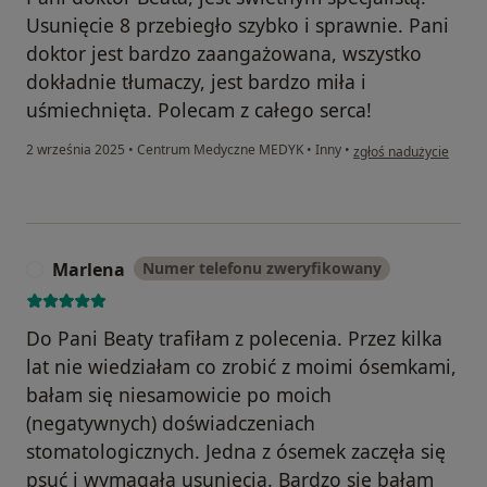
Usunięcie 8 przebiegło szybko i sprawnie. Pani
doktor jest bardzo zaangażowana, wszystko
dokładnie tłumaczy, jest bardzo miła i
uśmiechnięta. Polecam z całego serca!
w opinii użytkownika 
2 września 2025
•
Centrum Medyczne MEDYK
•
Inny
•
zgłoś nadużycie
Marlena
Numer telefonu zweryfikowany
M
Do Pani Beaty trafiłam z polecenia. Przez kilka
lat nie wiedziałam co zrobić z moimi ósemkami,
bałam się niesamowicie po moich
(negatywnych) doświadczeniach
stomatologicznych. Jedna z ósemek zaczęła się
psuć i wymagała usunięcia. Bardzo się bałam