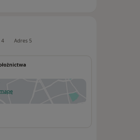
 4
Adres 5
ołożnictwa
 mapę
wiera się w nowej karcie