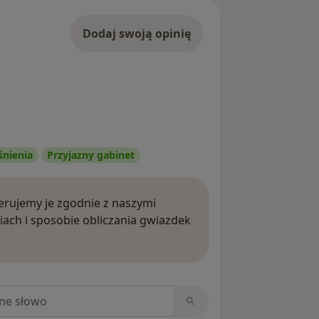
Dodaj swoją opinię
śnienia
Przyjazny gabinet
rujemy je zgodnie z naszymi
iach i sposobie obliczania gwiazdek
ięcej o opiniach
niach