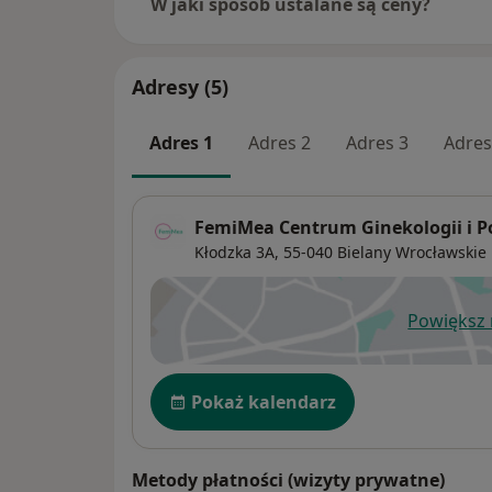
W jaki sposób ustalane są ceny?
Adresy (5)
Adres 1
Adres 2
Adres 3
Adres
FemiMea Centrum Ginekologii i P
Kłodzka 3A,
55-040
Bielany Wrocławskie
Powiększ
ot
Dostępność
Pokaż kalendarz
Metody płatności (wizyty prywatne)