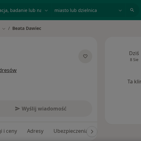
acja, badanie lub nazwisko
miasto lub dzielnica
Beata Dawiec
Zmień miasto
Dziś
8 Sie
jalizacjach
adresów
Ta kl
Wyślij wiadomość
i i ceny
Adresy
Ubezpieczenia
Opinie (325)