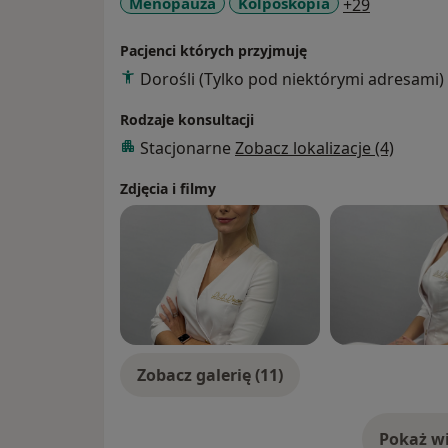
a11y_sr_m
Menopauza
Kolposkopia
+29
uczestniczę w zjazdach szkoleniowych, w ty
estetycznej, m.in. Polskiego Towarzystwa Gi
Pacjenci których przyjmuję
Rekonstrukcyjnej. Specjalizuję się w ginekol
Dorośli (Tylko pod niektórymi adresami)
Wykonuję zabiegi labioplastyki, hoodoplatys
Mam duże doświadczenie w zabiegach HiFU
Rodzaje konsultacji
blizny i choroby sromu osoczem bogatopł
Stacjonarne
Zobacz lokalizacje (4)
lekarzy z protokołu N-Rose firmy Neauvia.
Zdjęcia i filmy
Zobacz galerię (11)
Pokaż wi