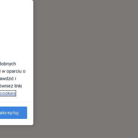
odobnych
i w oparciu o
awdzić i
wnież linki
 cookies
akceptuj