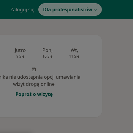
Zaloguj się
Dla profesjonalistów
Jutro
Pon,
Wt,
Śr,
Czw
9 Sie
10 Sie
11 Sie
12 Sie
13 Si
inika nie udostępnia opcji umawiania
wizyt drogą online
Poproś o wizytę