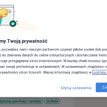
a. W 2015r. ukończyłam Wydział
my Twoją prywatność
tów Śląskich we Wrocławiu. Od 2016r.
ogii i Położnictwa Uniwersyteckiego
, pozwalasz nam i naszym partnerom używać plików cookie (lub p
podczas studiów doktoranckich
) do zbierania danych do celów statystycznych i dostarczania treśc
u Lekarskiego i Lekarsko-
zaje przeglądania stron internetowych. W każdej chwili możesz spr
wać swoje preferencje w ustawieniach. W ustawieniach znajdziesz ró
h FMF oraz Certyfikat Badań
prywatności stron trzecich. Więcej informacji znajdziesz w
polityka
iego Towarzystwa Ginekologów i
OTA Group - w zakresie diagnostyki
Za
Edytuj ustawienia
leżę do Polskiego Towarzystwa
ystwa Kolposkopii i Patofizjologii
styczne pochwy i sromu
O-shot
of Aesthetic Gynecology). Regularnie