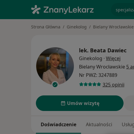
specjaliz
Strona Główna
Ginekolog
Bielany Wrocławskie
lek.
Beata Dawiec
O spec
Ginekolog
·
Więcej
Bielany Wrocławskie
5 
Nr PWZ: 3247889
325 opinii
Umów wizytę
Doświadczenie
Aktualności
Usług