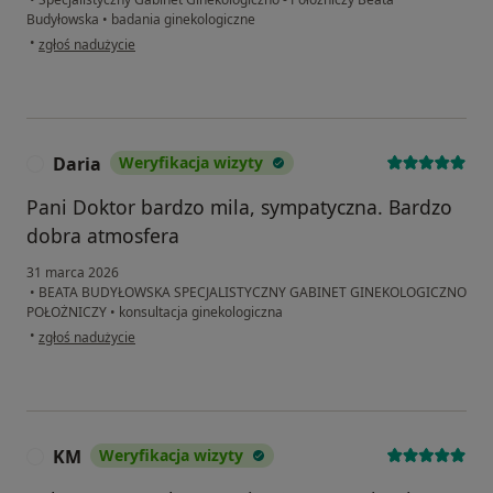
Budyłowska
•
badania ginekologiczne
w opinii użytkownika JM
•
zgłoś nadużycie
Daria
Weryfikacja wizyty
D
Pani Doktor bardzo mila, sympatyczna. Bardzo
dobra atmosfera
31 marca 2026
•
BEATA BUDYŁOWSKA SPECJALISTYCZNY GABINET GINEKOLOGICZNO
POŁOŻNICZY
•
konsultacja ginekologiczna
w opinii użytkownika Daria
•
zgłoś nadużycie
KM
Weryfikacja wizyty
K