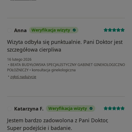
Anna
Weryfikacja wizyty
A
Wizyta odbyła się punktualnie. Pani Doktor jest
szczegółowa cierpliwa
16 lutego 2026
•
BEATA BUDYŁOWSKA SPECJALISTYCZNY GABINET GINEKOLOGICZNO
POŁOŻNICZY
•
konsultacja ginekologiczna
w opinii użytkownika Anna
•
zgłoś nadużycie
Katarzyna F.
Weryfikacja wizyty
K
Jestem bardzo zadowolona z Pani Doktor,
Super podejście i badanie.