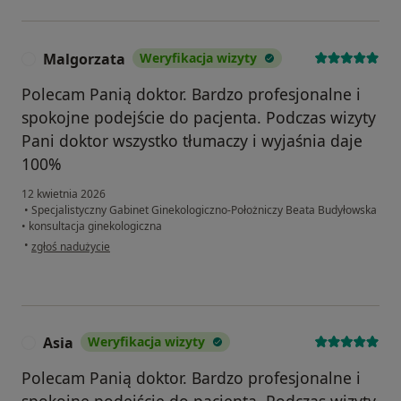
Malgorzata
Weryfikacja wizyty
M
Polecam Panią doktor. Bardzo profesjonalne i
spokojne podejście do pacjenta. Podczas wizyty
Pani doktor wszystko tłumaczy i wyjaśnia daje
100%
12 kwietnia 2026
•
Specjalistyczny Gabinet Ginekologiczno-Położniczy Beata Budyłowska
•
konsultacja ginekologiczna
w opinii użytkownika Malgorzata
•
zgłoś nadużycie
Asia
Weryfikacja wizyty
A
Polecam Panią doktor. Bardzo profesjonalne i