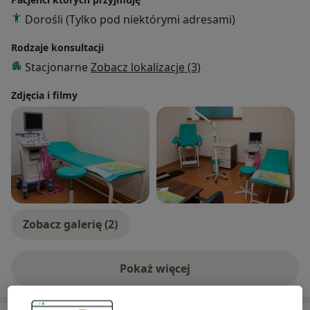
Dorośli (Tylko pod niektórymi adresami)
Rodzaje konsultacji
Stacjonarne
Zobacz lokalizacje (3)
Zdjęcia i filmy
Zobacz galerię (2)
Pokaż więcej
o doświadczeniu