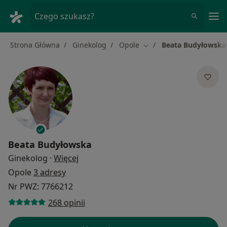
Me
Czego szukasz?
Strona Główna
Ginekolog
Opole
Beata Budyłowska
Zmień miasto
Beata Budyłowska
O specjalizacjach
Ginekolog
·
Więcej
Opole
3 adresy
Nr PWZ: 7766212
268 opinii