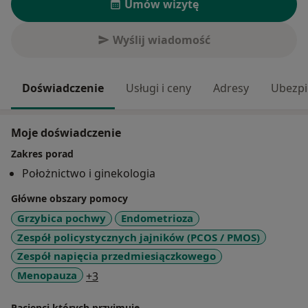
Umów wizytę
Wyślij wiadomość
Doświadczenie
Usługi i ceny
Adresy
Ubezpi
Moje doświadczenie
Zakres porad
Położnictwo i ginekologia
Główne obszary pomocy
Grzybica pochwy
Endometrioza
Zespół policystycznych jajników (PCOS / PMOS)
Zespół napięcia przedmiesiączkowego
a11y_sr_more_diseases
Menopauza
+3
Pacjenci których przyjmuję