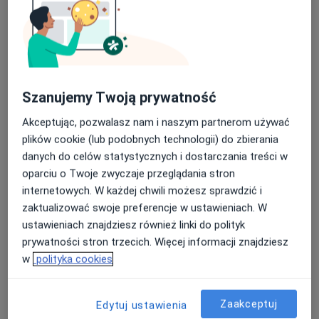
Usługi i ceny
Konsultacja ginekologiczna
Umów wizytę
Szczegóły
Szanujemy Twoją prywatność
Antykoncepcja
Szczegóły
Akceptując, pozwalasz nam i naszym partnerom używać
plików cookie (lub podobnych technologii) do zbierania
Badania ginekologiczne
danych do celów statystycznych i dostarczania treści w
Szczegóły
oparciu o Twoje zwyczaje przeglądania stron
internetowych. W każdej chwili możesz sprawdzić i
zaktualizować swoje preferencje w ustawieniach. W
Cytologia
ustawieniach znajdziesz również linki do polityk
Szczegóły
prywatności stron trzecich. Więcej informacji znajdziesz
w
polityka cookies
Monitorowanie owulacji
Szczegóły
Zaakceptuj
Edytuj ustawienia
+ 4 usługi