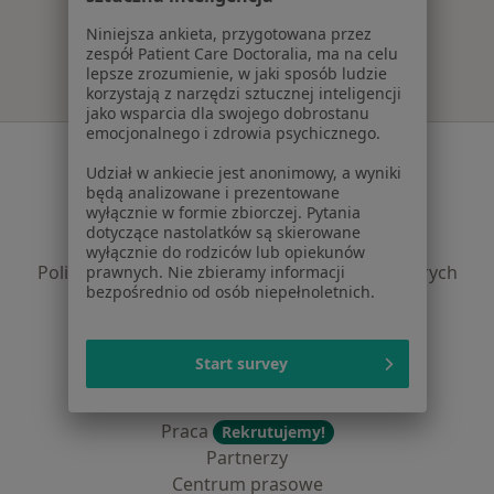
Więcej w kategorii: Najczęście leczone chorob
Niniejsza ankieta, przygotowana przez
zespół Patient Care Doctoralia, ma na celu
lepsze zrozumienie, w jaki sposób ludzie
korzystają z narzędzi sztucznej inteligencji
jako wsparcia dla swojego dobrostanu
emocjonalnego i zdrowia psychicznego.
Serwis
Udział w ankiecie jest anonimowy, a wyniki
Regulamin
będą analizowane i prezentowane
wyłącznie w formie zbiorczej. Pytania
Polityka prywatności pacjentów
dotyczące nastolatków są skierowane
Polityka prywatności profesjonalistów
wyłącznie do rodziców lub opiekunów
Polityka prywatności dla profesjonalistów, których
prawnych. Nie zbieramy informacji
bezpośrednio od osób niepełnoletnich.
dane pozyskaliśmy samodzielnie
Polityka cookies
Jak działają wyniki wyszukiwania
Start survey
Dostępność
O nas
Praca
Rekrutujemy!
Partnerzy
Centrum prasowe