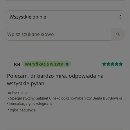
Szukaj w opiniach
KB
Weryfikacja wizyty
K
Polecam, dr bardzo miła, odpowiada na
wszystkie pytani
30 lipca 2026
•
Specjalistyczny Gabinet Ginekologiczno-Położniczy Beata Budyłowska
•
konsultacja ginekologiczna
w opinii użytkownika KB
•
zgłoś nadużycie