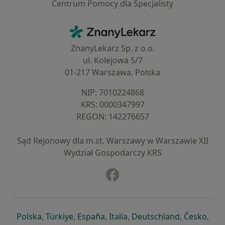
Centrum Pomocy dla Specjalisty
Kontakt
ZnanyLekarz - Strona główna
ZnanyLekarz Sp. z o.o.
ul. Kolejowa 5/7
01-217 Warszawa, Polska
NIP: ⁠7010224868
KRS: ⁠0000347997
REGON: ⁠142276657
Sąd Rejonowy dla m.st. Warszawy w Warszawie XII
Wydział Gospodarczy KRS
Facebook
otwiera się w nowej karcie
otwiera się w nowej karcie
otwiera się w nowej karcie
otwiera się w nowej karcie
otwiera się w nowej karci
otwiera się
otwi
Polska
,
Türkiye
,
España
,
Italia
,
Deutschland
,
Česko
,