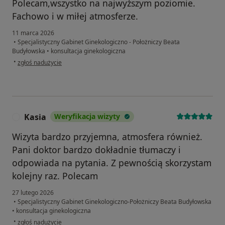
Polecam,wszystko na najwyższym poziomie.
Fachowo i w miłej atmosferze.
11 marca 2026
•
Specjalistyczny Gabinet Ginekologiczno - Położniczy Beata
Budyłowska
•
konsultacja ginekologiczna
w opinii użytkownika KM
•
zgłoś nadużycie
Kasia
Weryfikacja wizyty
K
Wizyta bardzo przyjemna, atmosfera również.
Pani doktor bardzo dokładnie tłumaczy i
odpowiada na pytania. Z pewnością skorzystam
kolejny raz. Polecam
27 lutego 2026
•
Specjalistyczny Gabinet Ginekologiczno-Położniczy Beata Budyłowska
•
konsultacja ginekologiczna
w opinii użytkownika Kasia
•
zgłoś nadużycie