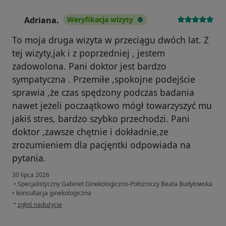
Adriana.
Weryfikacja wizyty
A
To moja druga wizyta w przeciągu dwóch lat. Z
tej wizyty,jak i z poprzedniej , jestem
zadowolona. Pani doktor jest bardzo
sympatyczna . Przemiłe ,spokojne podejście
sprawia ,że czas spędzony podczas badania
nawet jeżeli poczaątkowo mógł towarzyszyć mu
jakiś stres, bardzo szybko przechodzi. Pani
doktor ,zawsze chętnie i dokładnie,ze
zrozumieniem dla pacjęntki odpowiada na
pytania.
30 lipca 2026
•
Specjalistyczny Gabinet Ginekologiczno-Położniczy Beata Budyłowska
•
konsultacja ginekologiczna
w opinii użytkownika Adriana.
•
zgłoś nadużycie