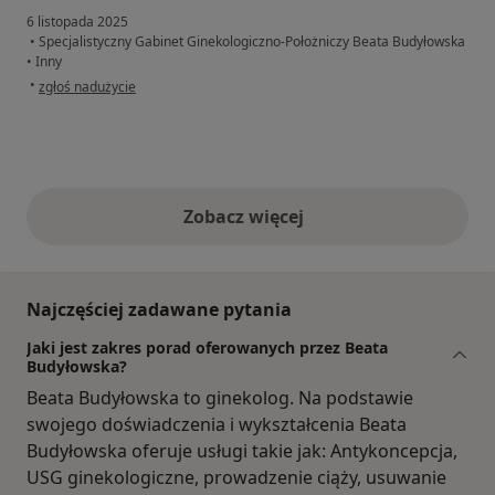
6 listopada 2025
•
Specjalistyczny Gabinet Ginekologiczno-Położniczy Beata Budyłowska
•
Inny
w opinii użytkownika Katarzyna F.
•
zgłoś nadużycie
Zobacz więcej
opinie powyżej
Najczęściej zadawane pytania
Jaki jest zakres porad oferowanych przez Beata
Budyłowska?
Beata Budyłowska to ginekolog. Na podstawie
swojego doświadczenia i wykształcenia Beata
Budyłowska oferuje usługi takie jak: Antykoncepcja,
USG ginekologiczne, prowadzenie ciąży, usuwanie