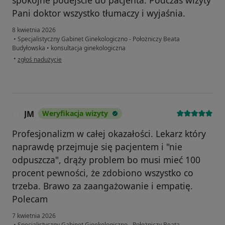
spokojne podejście do pacjenta. Podczas wizyty
Pani doktor wszystko tłumaczy i wyjaśnia.
8 kwietnia 2026
•
Specjalistyczny Gabinet Ginekologiczno - Położniczy Beata
Budyłowska
•
konsultacja ginekologiczna
w opinii użytkownika Asia
•
zgłoś nadużycie
JM
Weryfikacja wizyty
J
Profesjonalizm w całej okazałości. Lekarz który
naprawdę przejmuje się pacjentem i "nie
odpuszcza", drąży problem bo musi mieć 100
procent pewności, że zdobiono wszystko co
trzeba. Brawo za zaangażowanie i empatię.
Polecam
7 kwietnia 2026
•
Specjalistyczny Gabinet Ginekologiczno - Położniczy Beata