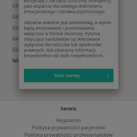
korzystają z narzędzi sztucznej inteligencji
Ginekolodzy z Allianz w Krakowie
jako wsparcia dla swojego dobrostanu
emocjonalnego i zdrowia psychicznego.
Ginekolodzy z Signal Iduna w Krakowie
Udział w ankiecie jest anonimowy, a wyniki
Ginekolodzy z JP MEDICA w Krakowie
będą analizowane i prezentowane
wyłącznie w formie zbiorczej. Pytania
Ginekolodzy z TU Zdrowie w Krakowie
dotyczące nastolatków są skierowane
wyłącznie do rodziców lub opiekunów
Ginekolodzy z Świat Zdrowia w Krakowie
prawnych. Nie zbieramy informacji
bezpośrednio od osób niepełnoletnich.
Więcej (12)
Więcej w kategorii: Najpopularniejsze ubezpi
Start survey
Serwis
Regulamin
Polityka prywatności pacjentów
Polityka prywatności profesjonalistów