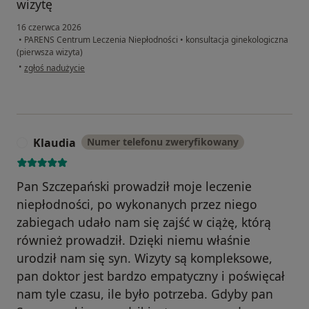
wizytę
16 czerwca 2026
•
PARENS Centrum Leczenia Niepłodności
•
konsultacja ginekologiczna
(pierwsza wizyta)
w opinii użytkownika Anna
•
zgłoś nadużycie
Klaudia
Numer telefonu zweryfikowany
K
Pan Szczepański prowadził moje leczenie
niepłodności, po wykonanych przez niego
zabiegach udało nam się zajść w ciążę, którą
również prowadził. Dzięki niemu właśnie
urodził nam się syn. Wizyty są kompleksowe,
pan doktor jest bardzo empatyczny i poświęcał
nam tyle czasu, ile było potrzeba. Gdyby pan