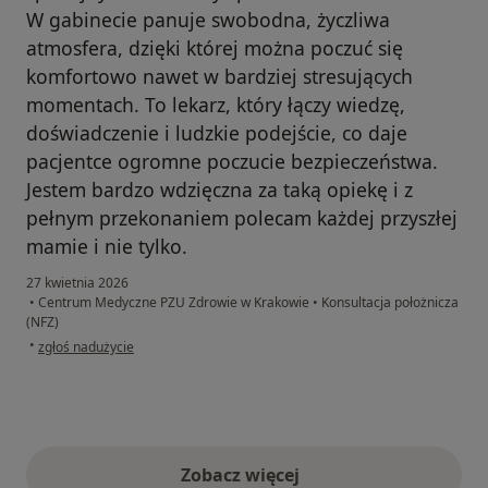
W gabinecie panuje swobodna, życzliwa
atmosfera, dzięki której można poczuć się
komfortowo nawet w bardziej stresujących
momentach. To lekarz, który łączy wiedzę,
doświadczenie i ludzkie podejście, co daje
pacjentce ogromne poczucie bezpieczeństwa.
Jestem bardzo wdzięczna za taką opiekę i z
pełnym przekonaniem polecam każdej przyszłej
mamie i nie tylko.
27 kwietnia 2026
•
Centrum Medyczne PZU Zdrowie w Krakowie
•
Konsultacja położnicza
(NFZ)
w opinii użytkownika Monika K.
•
zgłoś nadużycie
Zobacz więcej
opinie powyżej