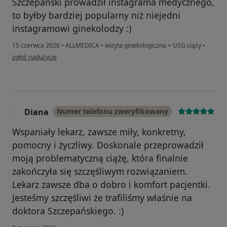
Szczepanski prowadził instagrama medycznego,
to byłby bardziej popularny niż niejedni
instagramowi ginekolodzy :)
15 czerwca 2026
•
ALLMEDICA
•
wizyta ginekologiczna + USG ciąży
•
w opinii użytkownika Klaudia
zgłoś nadużycie
Diana
Numer telefonu zweryfikowany
D
Wspaniały lekarz, zawsze miły, konkretny,
pomocny i życzliwy. Doskonale przeprowadził
moją problematyczną ciążę, która finalnie
zakończyła się szczęśliwym rozwiązaniem.
Lekarz zawsze dba o dobro i komfort pacjentki.
Jesteśmy szczęśliwi że trafiliśmy właśnie na
doktora Szczepańskiego. :)