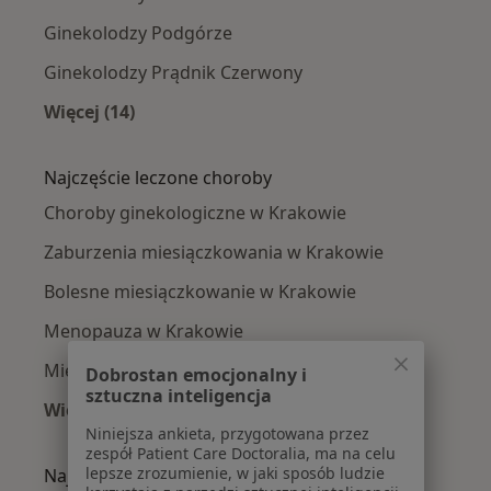
Ginekolodzy Podgórze
Ginekolodzy Prądnik Czerwony
Więcej (14)
Więcej w kategorii: Ginekolodzy w pobliżu
Najczęście leczone choroby
Choroby ginekologiczne w Krakowie
Zaburzenia miesiączkowania w Krakowie
Bolesne miesiączkowanie w Krakowie
Menopauza w Krakowie
Mięśniaki macicy w Krakowie
Dobrostan emocjonalny i
sztuczna inteligencja
Więcej (15)
Niniejsza ankieta, przygotowana przez
Więcej w kategorii: Najczęście leczone chorob
zespół Patient Care Doctoralia, ma na celu
lepsze zrozumienie, w jaki sposób ludzie
Najpopularniejsze ubezpieczenia