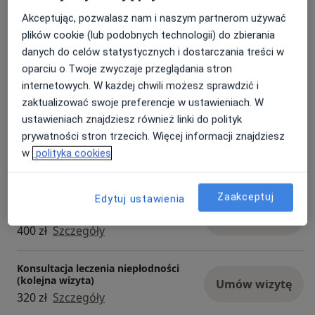
Założenie wkładki domacicznej
Akceptując, pozwalasz nam i naszym partnerom używać
Mirena
Umów wizytę
plików cookie (lub podobnych technologii) do zbierania
1 500 zł
Szczegóły
danych do celów statystycznych i dostarczania treści w
oparciu o Twoje zwyczaje przeglądania stron
Biopsja aspiracyjna endometrium
internetowych. W każdej chwili możesz sprawdzić i
Umów wizytę
400 zł
Szczegóły
zaktualizować swoje preferencje w ustawieniach. W
ustawieniach znajdziesz również linki do polityk
prywatności stron trzecich. Więcej informacji znajdziesz
Konsultacja położnicza + USG
Umów wizytę
w
polityka cookies
400 zł
Szczegóły
Zaakceptuj
Edytuj ustawienia
Konsultacja leczenia niepłodności
(pierwsza wizyta)
Umów wizytę
400 zł
Szczegóły
Konsultacja leczenia niepłodności
(kolejna wizyta)
Umów wizytę
320 zł
Szczegóły