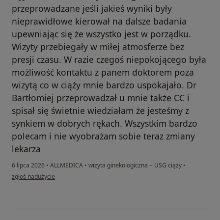
przeprowadzane jeśli jakieś wyniki były
nieprawidłowe kierował na dalsze badania
upewniając się że wszystko jest w porządku.
Wizyty przebiegały w miłej atmosferze bez
presji czasu. W razie czegoś niepokojącego była
możliwość kontaktu z panem doktorem poza
wizytą co w ciąży mnie bardzo uspokajało. Dr
Bartłomiej przeprowadzał u mnie także CC i
spisał się świetnie wiedziałam że jesteśmy z
synkiem w dobrych rękach. Wszystkim bardzo
polecam i nie wyobrażam sobie teraz zmiany
lekarza
6 lipca 2026
•
ALLMEDICA
•
wizyta ginekologiczna + USG ciąży
•
w opinii użytkownika Ula.G.K
zgłoś nadużycie