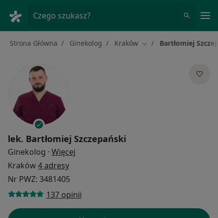
Me
Czego szukasz?
Strona Główna
Ginekolog
Kraków
Bartłomiej Szcze
Zmień miasto
lek.
Bartłomiej Szczepański
O specjalizacjach
Ginekolog
·
Więcej
Kraków
4 adresy
Nr PWZ: 3481405
137 opinii