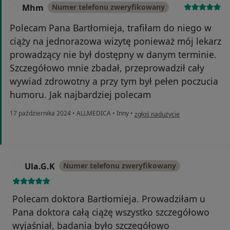
Mhm
Numer telefonu zweryfikowany
M
Polecam Pana Bartłomieja, trafiłam do niego w
ciąży na jednorazowa wizytę ponieważ mój lekarz
prowadzący nie był dostępny w danym terminie.
Szczegółowo mnie zbadał, przeprowadził cały
wywiad zdrowotny a przy tym był pełen poczucia
humoru. Jak najbardziej polecam
w opinii użytkownika Mhm
17 października 2024
•
ALLMEDICA
•
Inny
•
zgłoś nadużycie
Ula.G.K
Numer telefonu zweryfikowany
U
Polecam doktora Bartłomieja. Prowadziłam u
Pana doktora całą ciążę wszystko szczegółowo
wyjaśniał, badania było szczegółowo