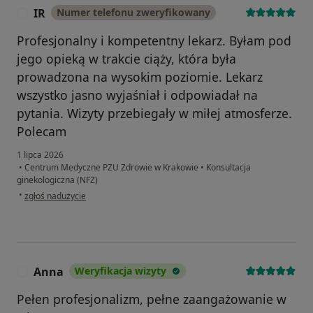
IR
Numer telefonu zweryfikowany
I
Profesjonalny i kompetentny lekarz. Byłam pod
jego opieką w trakcie ciąży, która była
prowadzona na wysokim poziomie. Lekarz
wszystko jasno wyjaśniał i odpowiadał na
pytania. Wizyty przebiegały w miłej atmosferze.
Polecam
1 lipca 2026
•
Centrum Medyczne PZU Zdrowie w Krakowie
•
Konsultacja
ginekologiczna (NFZ)
w opinii użytkownika IR
•
zgłoś nadużycie
Anna
Weryfikacja wizyty
A
Pełen profesjonalizm, pełne zaangażowanie w