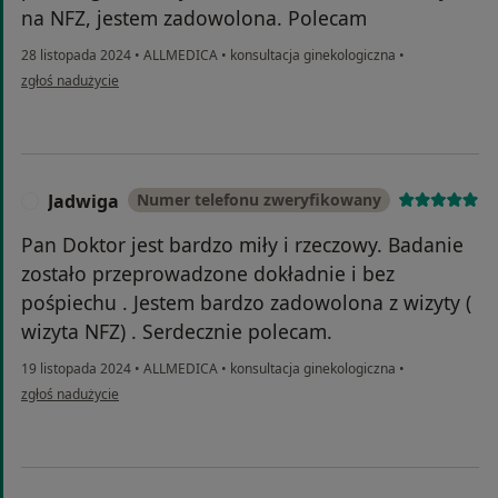
na NFZ, jestem zadowolona. Polecam
28 listopada 2024
•
ALLMEDICA
•
konsultacja ginekologiczna
•
w opinii użytkownika Urszula M
zgłoś nadużycie
Jadwiga
Numer telefonu zweryfikowany
J
Pan Doktor jest bardzo miły i rzeczowy. Badanie
zostało przeprowadzone dokładnie i bez
pośpiechu . Jestem bardzo zadowolona z wizyty (
wizyta NFZ) . Serdecznie polecam.
19 listopada 2024
•
ALLMEDICA
•
konsultacja ginekologiczna
•
w opinii użytkownika Jadwiga
zgłoś nadużycie