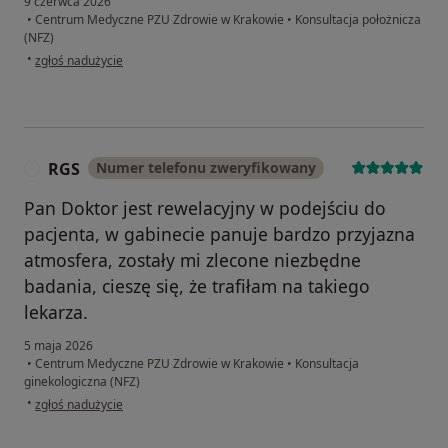
9 czerwca 2026
•
Centrum Medyczne PZU Zdrowie w Krakowie
•
Konsultacja położnicza
(NFZ)
w opinii użytkownika Diana
•
zgłoś nadużycie
RGS
Numer telefonu zweryfikowany
R
Pan Doktor jest rewelacyjny w podejściu do
pacjenta, w gabinecie panuje bardzo przyjazna
atmosfera, zostały mi zlecone niezbędne
badania, cieszę się, że trafiłam na takiego
lekarza.
5 maja 2026
•
Centrum Medyczne PZU Zdrowie w Krakowie
•
Konsultacja
ginekologiczna (NFZ)
w opinii użytkownika RGS
•
zgłoś nadużycie