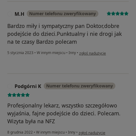
M.H
Numer telefonu zweryfikowany
M
Bardzo miły i sympatyczny pan Doktor,dobre
podejście do dzieci.Punktualny i nie drogi jak
na te czasy Bardzo polecam
w opinii użytkownika M.H
5 stycznia 2023
•
W innym miejscu
•
Inny
•
zgłoś nadużycie
Podgórni K
Numer telefonu zweryfikowany
P
Profesjonalny lekarz, wszystko szczegółowo
wyjaśnia, fajne podejście do dzieci. Polecam.
Wizyta była na NFZ
w opinii użytkownika Podgórni K
8 grudnia 2022
•
W innym miejscu
•
Inny
•
zgłoś nadużycie