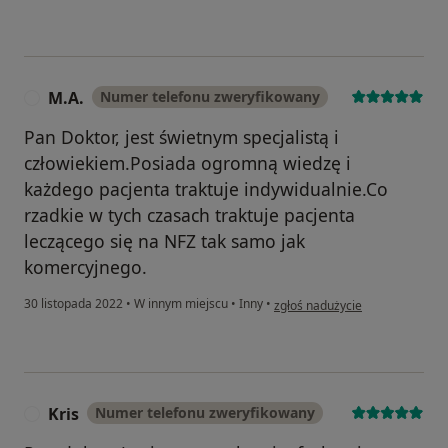
M.A.
Numer telefonu zweryfikowany
M
Pan Doktor, jest świetnym specjalistą i
człowiekiem.Posiada ogromną wiedzę i
każdego pacjenta traktuje indywidualnie.Co
rzadkie w tych czasach traktuje pacjenta
leczącego się na NFZ tak samo jak
komercyjnego.
w opinii użytkownika M.A.
30 listopada 2022
•
W innym miejscu
•
Inny
•
zgłoś nadużycie
Kris
Numer telefonu zweryfikowany
K