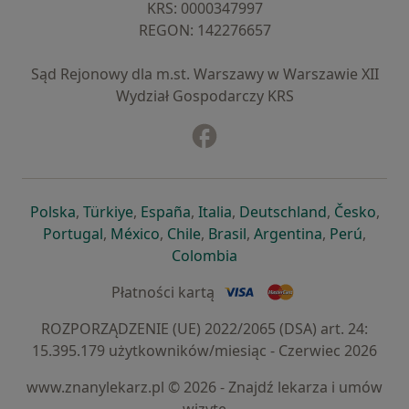
KRS: ⁠0000347997
REGON: ⁠142276657
Sąd Rejonowy dla m.st. Warszawy w Warszawie XII
Wydział Gospodarczy KRS
Facebook
otwiera się w nowej karcie
otwiera się w nowej karcie
otwiera się w nowej karcie
otwiera się w nowej karcie
otwiera się w nowej karci
otwiera się
otwi
Polska
,
Türkiye
,
España
,
Italia
,
Deutschland
,
Česko
,
otwiera się w nowej karcie
otwiera się w nowej karcie
otwiera się w nowej karcie
otwiera się w nowej kar
otwiera się 
otwier
Portugal
,
México
,
Chile
,
Brasil
,
Argentina
,
Perú
,
otwiera się w nowej karc
Colombia
Płatności kartą
ROZPORZĄDZENIE (UE) 2022/2065 (DSA) art. 24:
15.395.179 użytkowników/miesiąc - Czerwiec 2026
www.znanylekarz.pl © 2026 - Znajdź lekarza i umów