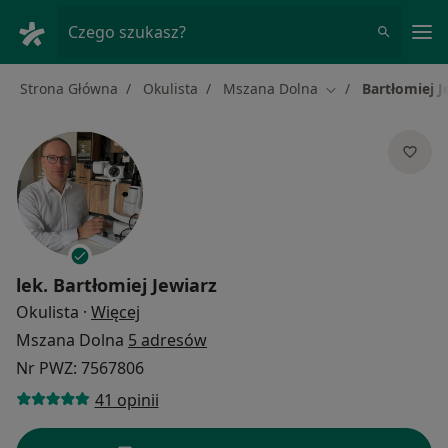
Me
Czego szukasz?
Strona Główna
Okulista
Mszana Dolna
Bartłomiej J
Zmień miasto
lek.
Bartłomiej Jewiarz
O specjalizacjach
Okulista
·
Więcej
Mszana Dolna
5 adresów
Nr PWZ: 7567806
41 opinii