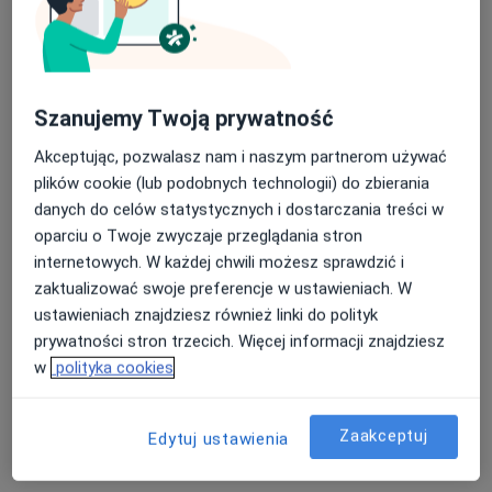
Konsultacja okulistyczna
Od 150 zł
Szczegóły
Konsultacja okulistyczna (kolejna wizyta)
Szanujemy Twoją prywatność
Od 100 zł
Szczegóły
Akceptując, pozwalasz nam i naszym partnerom używać
plików cookie (lub podobnych technologii) do zbierania
Konsultacja okulistyczna (pierwsza wizyta)
danych do celów statystycznych i dostarczania treści w
Szczegóły
oparciu o Twoje zwyczaje przeglądania stron
internetowych. W każdej chwili możesz sprawdzić i
Konsultacja okulistyczna dzieci
zaktualizować swoje preferencje w ustawieniach. W
Od 150 zł
Szczegóły
ustawieniach znajdziesz również linki do polityk
prywatności stron trzecich. Więcej informacji znajdziesz
Badania diagnostyczne
w
polityka cookies
Szczegóły
Zaakceptuj
Edytuj ustawienia
+ 2 usługi