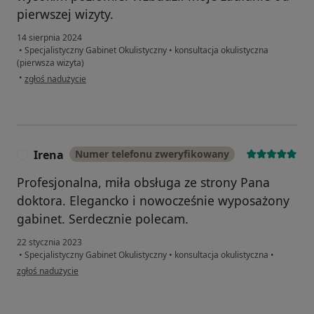
pierwszej wizyty.
14 sierpnia 2024
•
Specjalistyczny Gabinet Okulistyczny
•
konsultacja okulistyczna
(pierwsza wizyta)
w opinii użytkownika Iza
•
zgłoś nadużycie
Irena
Numer telefonu zweryfikowany
I
Profesjonalna, miła obsługa ze strony Pana
doktora. Elegancko i nowocześnie wyposażony
gabinet. Serdecznie polecam.
22 stycznia 2023
•
Specjalistyczny Gabinet Okulistyczny
•
konsultacja okulistyczna
•
w opinii użytkownika Irena
zgłoś nadużycie