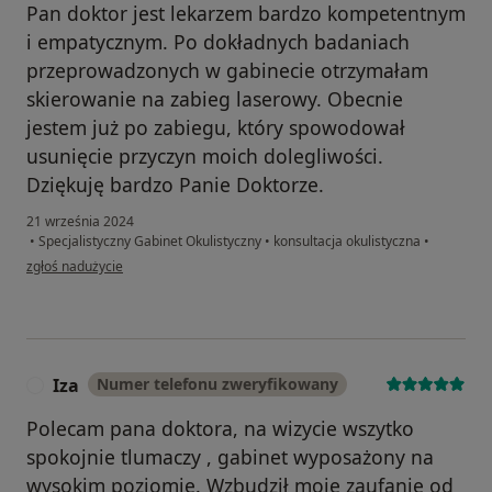
Pan doktor jest lekarzem bardzo kompetentnym
i empatycznym. Po dokładnych badaniach
przeprowadzonych w gabinecie otrzymałam
skierowanie na zabieg laserowy. Obecnie
jestem już po zabiegu, który spowodował
usunięcie przyczyn moich dolegliwości.
Dziękuję bardzo Panie Doktorze.
21 września 2024
•
Specjalistyczny Gabinet Okulistyczny
•
konsultacja okulistyczna
•
w opinii użytkownika Barbara
zgłoś nadużycie
Iza
Numer telefonu zweryfikowany
I
Polecam pana doktora, na wizycie wszytko
spokojnie tlumaczy , gabinet wyposażony na
wysokim poziomie. Wzbudził moje zaufanie od