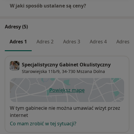
W jaki sposób ustalane są ceny?
Adresy (5)
Adres 1
Adres 2
Adres 3
Adres 4
Adres 5
Specjalistyczny Gabinet Okulistyczny
Starowiejska 11b/9,
34-730
Mszana Dolna
Powiększ mapę
otwiera się w nowej karcie
Dostępność
W tym gabinecie nie można umawiać wizyt przez
internet
Co mam zrobić w tej sytuacji?