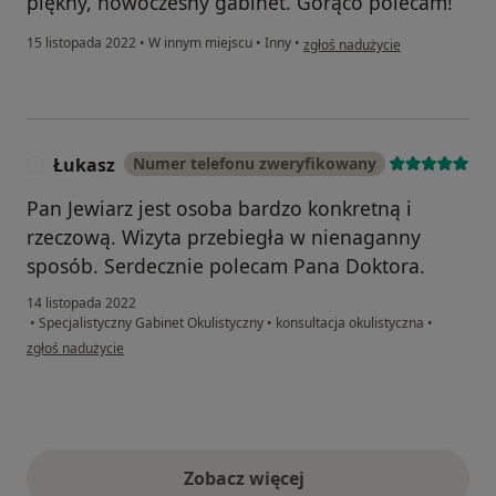
piękny, nowoczesny gabinet. Gorąco polecam!
w opinii użytkownika Joanna
15 listopada 2022
•
W innym miejscu
•
Inny
•
zgłoś nadużycie
Łukasz
Numer telefonu zweryfikowany
Ł
Pan Jewiarz jest osoba bardzo konkretną i
rzeczową. Wizyta przebiegła w nienaganny
sposób. Serdecznie polecam Pana Doktora.
14 listopada 2022
•
Specjalistyczny Gabinet Okulistyczny
•
konsultacja okulistyczna
•
w opinii użytkownika Łukasz
zgłoś nadużycie
Zobacz więcej
opinie powyżej