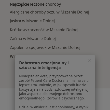
Najczęście leczone choroby
Alergiczne choroby oczu w Mszanie Dolnej
Jaskra w Mszanie Dolnej
Krótkowzroczność w Mszanie Dolnej
Zaćma w Mszanie Dolnej
Zapalenie spojówek w Mszanie Dolnej
Więcej (15)
Więcej w kategorii: Najczęście leczone chorob
Dobrostan emocjonalny i
sztuczna inteligencja
Niniejsza ankieta, przygotowana przez
zespół Patient Care Doctoralia, ma na celu
lepsze zrozumienie, w jaki sposób ludzie
korzystają z narzędzi sztucznej inteligencji
jako wsparcia dla swojego dobrostanu
Serwis
emocjonalnego i zdrowia psychicznego.
Regulamin
Udział w ankiecie jest anonimowy, a wyniki