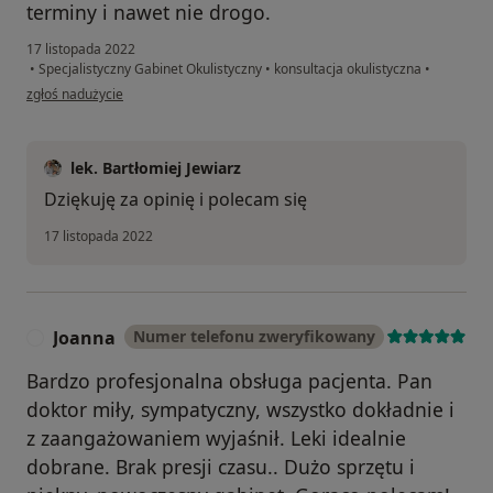
terminy i nawet nie drogo.
17 listopada 2022
•
Specjalistyczny Gabinet Okulistyczny
•
konsultacja okulistyczna
•
w opinii użytkownika Zbigniew
zgłoś nadużycie
lek. Bartłomiej Jewiarz
Dziękuję za opinię i polecam się
17 listopada 2022
Joanna
Numer telefonu zweryfikowany
J
Bardzo profesjonalna obsługa pacjenta. Pan
doktor miły, sympatyczny, wszystko dokładnie i
z zaangażowaniem wyjaśnił. Leki idealnie
dobrane. Brak presji czasu.. Dużo sprzętu i