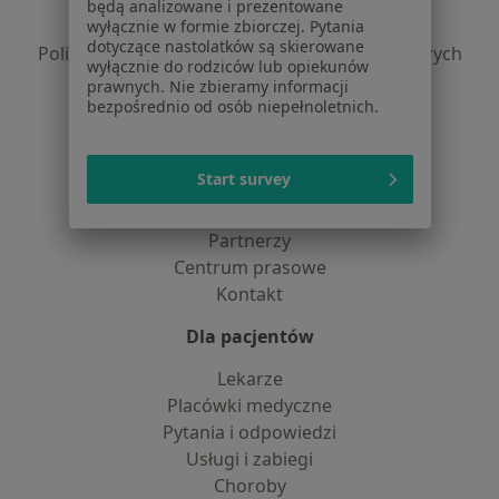
Polityka prywatności pacjentów
będą analizowane i prezentowane
Polityka prywatności profesjonalistów
wyłącznie w formie zbiorczej. Pytania
dotyczące nastolatków są skierowane
Polityka prywatności dla profesjonalistów, których
wyłącznie do rodziców lub opiekunów
dane pozyskaliśmy samodzielnie
prawnych. Nie zbieramy informacji
Polityka cookies
bezpośrednio od osób niepełnoletnich.
Jak działają wyniki wyszukiwania
Dostępność
Start survey
O nas
Praca
Rekrutujemy!
Partnerzy
Centrum prasowe
Kontakt
Dla pacjentów
Lekarze
Placówki medyczne
Pytania i odpowiedzi
Usługi i zabiegi
Choroby