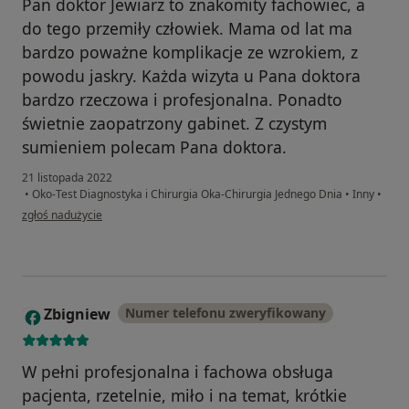
Pan doktor Jewiarz to znakomity fachowiec, a
do tego przemiły człowiek. Mama od lat ma
bardzo poważne komplikacje ze wzrokiem, z
powodu jaskry. Każda wizyta u Pana doktora
bardzo rzeczowa i profesjonalna. Ponadto
świetnie zaopatrzony gabinet. Z czystym
sumieniem polecam Pana doktora.
21 listopada 2022
•
Oko-Test Diagnostyka i Chirurgia Oka-Chirurgia Jednego Dnia
•
Inny
•
w opinii użytkownika Kris
zgłoś nadużycie
Zbigniew
Numer telefonu zweryfikowany
Z
W pełni profesjonalna i fachowa obsługa
pacjenta, rzetelnie, miło i na temat, krótkie