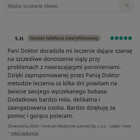
Szukaj w opiniach
S.H.
Numer telefonu zweryfikowany
S
Pani Doktor doradziła mi leczenie dające szansę
na szczesliwe donoszenie ciąży przy
problemach z nawracającymi poronieniami.
Dzięki zaproponowanej przez Panią Doktor
metodzie leczenia za kilka dni powitam na
świecie swojego wyczekanego bobasa.
Dodatkowo bardzo miła, delikatna i
zaangażowana osoba. Bardzo dziękuję za
pomoc i gorąco polecam.
28 września 2024
•
Centrum Medyczne Luxmed Sp. z o.o. - Lublin
•
Inny
w opinii użytkownika S.H.
•
zgłoś nadużycie