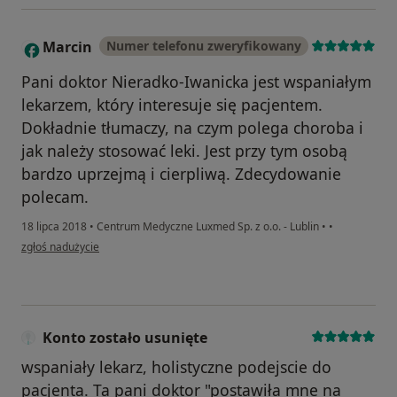
Marcin
Numer telefonu zweryfikowany
M
Pani doktor Nieradko-Iwanicka jest wspaniałym
lekarzem, który interesuje się pacjentem.
Dokładnie tłumaczy, na czym polega choroba i
jak należy stosować leki. Jest przy tym osobą
bardzo uprzejmą i cierpliwą. Zdecydowanie
polecam.
18 lipca 2018
•
Centrum Medyczne Luxmed Sp. z o.o. - Lublin
•
•
w opinii użytkownika Marcin
zgłoś nadużycie
Konto zostało usunięte
wspaniały lekarz, holistyczne podejscie do
pacjenta. Ta pani doktor "postawiła mne na