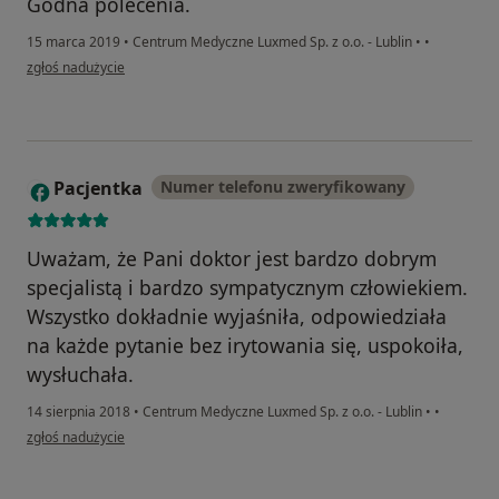
Godna polecenia.
15 marca 2019
•
Centrum Medyczne Luxmed Sp. z o.o. - Lublin
•
•
w opinii użytkownika Konto zostało usunięte
zgłoś nadużycie
Pacjentka
Numer telefonu zweryfikowany
P
Uważam, że Pani doktor jest bardzo dobrym
specjalistą i bardzo sympatycznym człowiekiem.
Wszystko dokładnie wyjaśniła, odpowiedziała
na każde pytanie bez irytowania się, uspokoiła,
wysłuchała.
14 sierpnia 2018
•
Centrum Medyczne Luxmed Sp. z o.o. - Lublin
•
•
w opinii użytkownika Pacjentka
zgłoś nadużycie