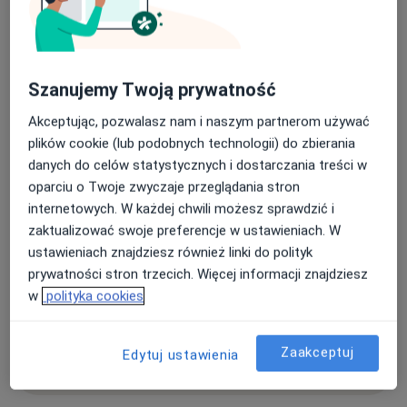
Pacjenci których przyjmuję
Dorośli (Tylko pod niektórymi adresami)
Rodzaje konsultacji
Szanujemy Twoją prywatność
Stacjonarne
Zobacz lokalizacje (1)
Akceptując, pozwalasz nam i naszym partnerom używać
plików cookie (lub podobnych technologii) do zbierania
Zdjęcia i filmy
danych do celów statystycznych i dostarczania treści w
oparciu o Twoje zwyczaje przeglądania stron
internetowych. W każdej chwili możesz sprawdzić i
zaktualizować swoje preferencje w ustawieniach. W
ustawieniach znajdziesz również linki do polityk
prywatności stron trzecich. Więcej informacji znajdziesz
w
polityka cookies
Zobacz galerię (3)
Zaakceptuj
Edytuj ustawienia
Pokaż więcej
o doświadczeniu