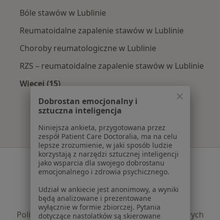
Bóle stawów w Lublinie
Reumatoidalne zapalenie stawów w Lublinie
Choroby reumatologiczne w Lublinie
RZS – reumatoidalne zapalenie stawów w Lublinie
Więcej (15)
Więcej w kategorii: Najczęście leczone chorob
Dobrostan emocjonalny i
sztuczna inteligencja
Niniejsza ankieta, przygotowana przez
zespół Patient Care Doctoralia, ma na celu
lepsze zrozumienie, w jaki sposób ludzie
korzystają z narzędzi sztucznej inteligencji
Serwis
jako wsparcia dla swojego dobrostanu
emocjonalnego i zdrowia psychicznego.
Regulamin
Udział w ankiecie jest anonimowy, a wyniki
Polityka prywatności pacjentów
będą analizowane i prezentowane
Polityka prywatności profesjonalistów
wyłącznie w formie zbiorczej. Pytania
Polityka prywatności dla profesjonalistów, których
dotyczące nastolatków są skierowane