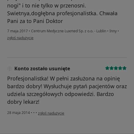
nogi" i to nie tylko w przenosni.
Swietnya,dogłębna profesjonalistka. Chwała
Pani za to Pani Doktor
7 maja 2017
•
Centrum Medyczne Luxmed Sp. z o.o. - Lublin
•
Inny
•
w opinii użytkownika Konto zostało usunięte
zgłoś nadużycie
Konto zostało usunięte
Profesjonalistka! W pełni zasłużona na opinię
bardzo dobry! Wysłuchuje pytań pacjentów oraz
udziela szczegółowych odpowiedzi. Bardzo
dobry lekarz!
w opinii użytkownika Konto zostało usunięte
28 maja 2014
•
•
•
zgłoś nadużycie