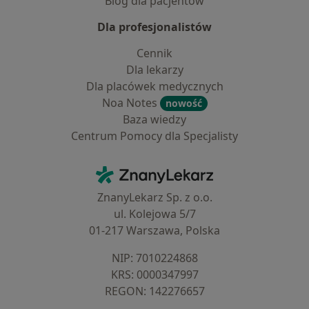
Blog dla pacjentów
Dla profesjonalistów
Cennik
Dla lekarzy
Dla placówek medycznych
Noa Notes
nowość
Baza wiedzy
Centrum Pomocy dla Specjalisty
Kontakt
ZnanyLekarz - Strona główna
ZnanyLekarz Sp. z o.o.
ul. Kolejowa 5/7
01-217 Warszawa, Polska
NIP: ⁠7010224868
KRS: ⁠0000347997
REGON: ⁠142276657