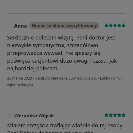
Anna
Numer telefonu zweryfikowany
A
Serdecznie polecam wizytę. Pani doktor jest
niezwykle sympatyczna, szczegółowo
przeprowadza wywiad, nie spieszy się,
poświęca pacjentowi dużo uwagi i czasu. Jak
najbardziej polecam.
26 marca 2023
•
Centrum Medyczne Luxmed Sp. z o.o. - Lublin
•
Inny
•
w opinii użytkownika Anna
zgłoś nadużycie
Weronika Wójcik
Miałam szczęście trafiając właśnie do tej osoby.