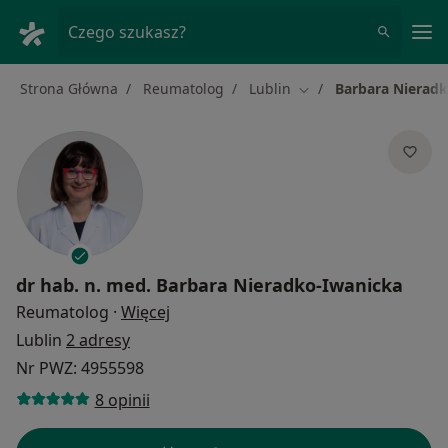
Me
Czego szukasz?
Strona Główna
Reumatolog
Lublin
Barbara Nieradk
Zmień miasto
dr hab. n. med.
Barbara Nieradko-Iwanicka
O specjalizacjach
Reumatolog
·
Więcej
Lublin
2 adresy
Nr PWZ: 4955598
8 opinii