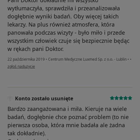
Pani Doktor dokładnie mi wszystko
wytłumaczyła, sprawdziła i przeanalizowała
dogłębnie wyniki badań. Oby więcej takich
lekarzy. Na plus również atmosfera, która
panowała podczas wizyty - było miło i przede
wszystkim człowiek czuje się bezpiecznie będąc
w rękach pani Doktor.
22 października 2019
•
Centrum Medyczne Luxmed Sp. z o.o. - Lublin
•
•
w opinii użytkownika Weronika Wójcik
zgłoś nadużycie
Konto zostało usunięte
Bardzo zaangażowana i miła. Kieruje na wiele
badań, dogłębnie chce poznać problem (to nie
pierwsza osoba, która mnie badała ale żadna
tak dokładnie).