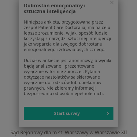
Dla profesjonalistów
Dobrostan emocjonalny i
sztuczna inteligencja
Cennik
Dla lekarzy
Niniejsza ankieta, przygotowana przez
Dla placówek medycznych
zespół Patient Care Doctoralia, ma na celu
lepsze zrozumienie, w jaki sposób ludzie
Noa Notes
nowość
korzystają z narzędzi sztucznej inteligencji
Baza wiedzy
jako wsparcia dla swojego dobrostanu
Centrum Pomocy dla Specjalisty
emocjonalnego i zdrowia psychicznego.
Kontakt
Udział w ankiecie jest anonimowy, a wyniki
ZnanyLekarz - Strona główna
będą analizowane i prezentowane
wyłącznie w formie zbiorczej. Pytania
ZnanyLekarz Sp. z o.o.
dotyczące nastolatków są skierowane
wyłącznie do rodziców lub opiekunów
ul. Kolejowa 5/7
prawnych. Nie zbieramy informacji
01-217 Warszawa, Polska
bezpośrednio od osób niepełnoletnich.
NIP: ⁠7010224868
KRS: ⁠0000347997
Start survey
REGON: ⁠142276657
Sąd Rejonowy dla m.st. Warszawy w Warszawie XII