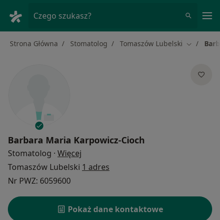
Me
Czego szukasz?
Strona Główna
Stomatolog
Tomaszów Lubelski
Barb
Zmień mia
Barbara Maria Karpowicz-Cioch
O specjalizacjach
Stomatolog
·
Więcej
Tomaszów Lubelski
1 adres
Nr PWZ: 6059600
Pokaż dane kontaktowe