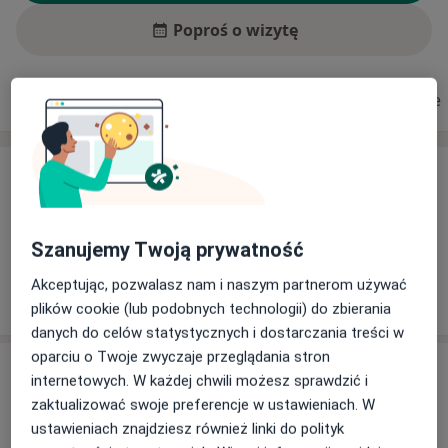
Poproś o wizytę
Usługi i ceny
Adresy
Ubezpieczenia
Opinie
Usługi i ceny
Brak informacji o usługach i cenach
Ten lekarz nie dodał jeszcze informacji o usługach i
Szanujemy Twoją prywatność
cenach.
Akceptując, pozwalasz nam i naszym partnerom używać
plików cookie (lub podobnych technologii) do zbierania
danych do celów statystycznych i dostarczania treści w
oparciu o Twoje zwyczaje przeglądania stron
Adres
internetowych. W każdej chwili możesz sprawdzić i
zaktualizować swoje preferencje w ustawieniach. W
Prywatny Gabinet Stomatologiczny
ustawieniach znajdziesz również linki do polityk
Barbara Karpowicz-Cioch