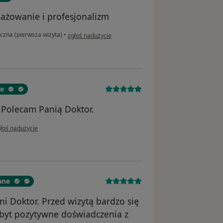
ażowanie i profesjonalizm
w opinii użytkownika AG
czna (pierwsza wizyta)
•
zgłoś nadużycie
ne
.Polecam Panią Doktor.
opinii użytkownika Robert
łoś nadużycie
ane
i Doktor. Przed wizytą bardzo się
zbyt pozytywne doświadczenia z