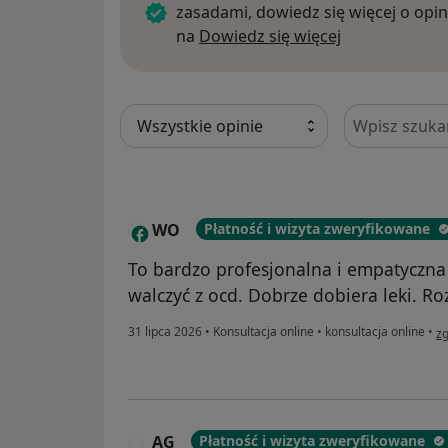
zasadami, dowiedz się więcej o opin
Dowiedz się w
na
Dowiedz się więcej
Szukaj w opi
WO
Płatność i wizyta zweryfikowane
W
To bardzo profesjonalna i empatyczn
walczyć z ocd. Dobrze dobiera leki. Ro
w 
31 lipca 2026
•
Konsultacja online
•
konsultacja online
•
zg
AG
Płatność i wizyta zweryfikowane
A