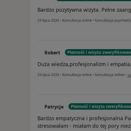
Bardzo pozytywna wizyta. Pełne zaang
29 lipca 2026
•
Konsultacja online
•
konsultacja psychiatry
Robert
Płatność i wizyta zweryfikowa
R
Duża wiedza,profesjonalizm i empatia
w 
29 lipca 2026
•
Konsultacja online
•
konsultacja online
•
zg
Patrycja
Płatność i wizyta zweryfikow
P
Bardzo empatyczna i profesjonalna Pan
stresowałam - miałam do tej pory nie