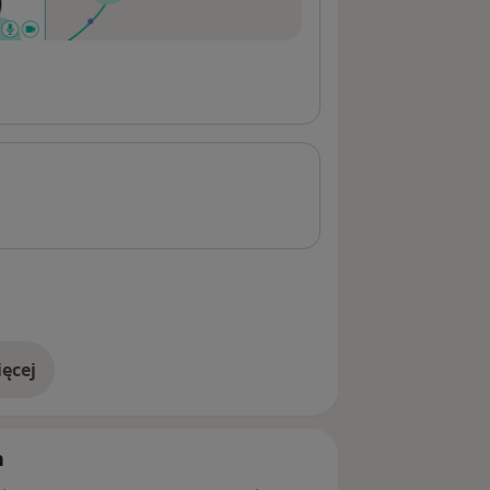
ęcej
adresie
h