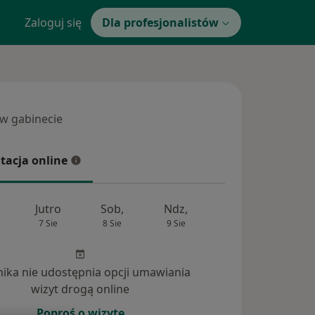
Zaloguj się
Dla profesjonalistów
 w gabinecie
 gabinecie
tacja online
cja online
Jutro
Sob,
Ndz,
Pon,
Wt,
7 Sie
8 Sie
9 Sie
10 Sie
11 Si
inika nie udostępnia opcji umawiania
wizyt drogą online
Poproś o wizytę