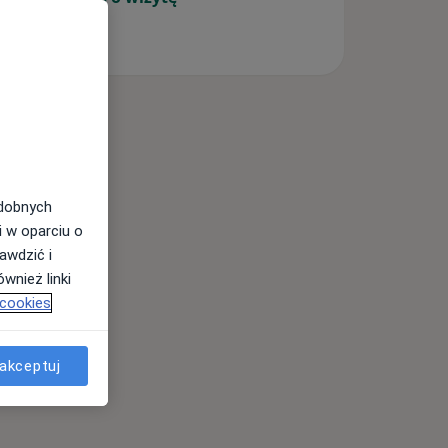
odobnych
i w oparciu o
awdzić i
wnież linki
 cookies
akceptuj