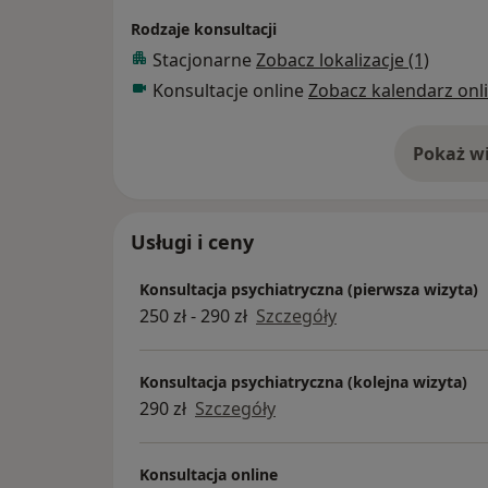
Oddziale Ogólnopsychiatrycznym Wojewódzk
Rodzaje konsultacji
Bełchatowie.
Stacjonarne
Zobacz lokalizacje (1)
Konsultacje online
Zobacz kalendarz onl
Swoje doświadczenie zawodowe zdobywała pracując w Cen
Uzależnień, Przewlekłych Stanów Stresowyc
Uwolnienie oraz w Poradni Zdrowia Psyc
Pokaż wi
o 
Gastr w Łodzi. Pełniła dyżury w Punkcie 
Zdrowia Psychicznego w Łodzi.
Usługi i ceny
Za ważny element w procesie powrotu do z
farmakoterapii z terapią lub psychoterapią
Konsultacja psychiatryczna (pierwsza wizyta)
wynikającego z trudnej sytuacji życiowej p
250 zł - 290 zł
Szczegóły
z wizytą w gabinecie specjalisty. Do każde
indywidualnie, uwzględniając w procesie le
Konsultacja psychiatryczna (kolejna wizyta)
Ukończyła kursy:
290 zł
Szczegóły
Podstawy psychoterapii,
Podstawy terapii rodzin,
Konsultacja online
Podstawy kontaktu psychoterapeutyczneg