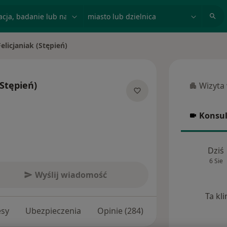
acja, badanie lub nazwisko
miasto lub dzielnica
elicjaniak (Stępień)
(Stępień)
Wizyta
Wizyta w
cjalizacjach
Konsul
Konsulta
Dziś
6 Sie
Wyślij wiadomość
Ta kl
esy
Ubezpieczenia
Opinie (284)