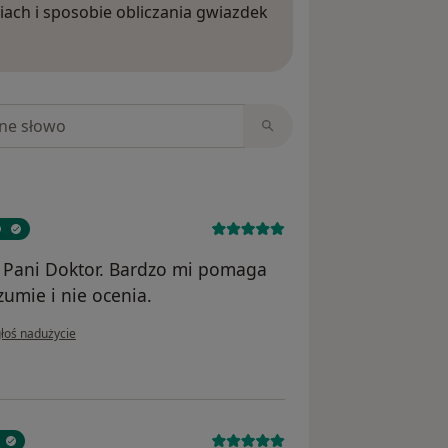
iach i sposobie obliczania gwiazdek
ięcej o opiniach
niach
a Pani Doktor. Bardzo mi pomaga
zumie i nie ocenia.
opinii użytkownika WO
łoś nadużycie