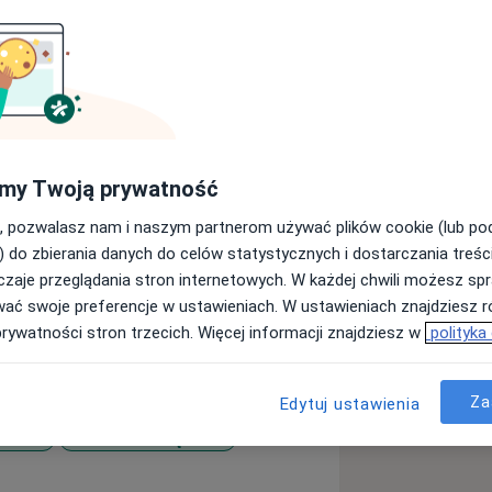
 TELEFONICZNE konsultacje - bez
my Twoją prywatność
 e-zwolnienie.
, pozwalasz nam i naszym partnerom używać plików cookie (lub p
im doświadczeniem. Konsultuje osoby
) do zbierania danych do celów statystycznych i dostarczania treśc
zaje przeglądania stron internetowych. W każdej chwili możesz spr
zi ukończyła w 2001 roku.
wać swoje preferencje w ustawieniach. W ustawieniach znajdziesz ró
jąc w Oddziale Psychiatrycznym
prywatności stron trzecich. Więcej informacji znajdziesz w
polityka
w Zgierzu, gdzie konsultowała
ne. Szkolenie specjalistyczne odbywała
m również w Oddziale Dziennym
Za
Edytuj ustawienia
d Narkotyków i Innych Substancji
unowa
Zaburzenia lękowe
odku Leczenia Uzależnień w
_diseases
Opieki Zdrowotnej w Łodzi oraz w