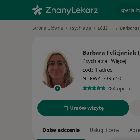
specjaliz
Strona Główna
Psychiatra
Łódź
Barbara F
Zmień miasto
Barbara Felicjaniak 
O spe
Psychiatra
·
Więcej
Łódź
1 adres
Nr PWZ: 7396230
284 opinie
Umów wizytę
Doświadczenie
Usługi i ceny
Adr