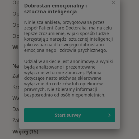
Optometryści Praga-Południe
Dobrostan emocjonalny i
sztuczna inteligencja
Optometryści Mokotów
Niniejsza ankieta, przygotowana przez
Optometryści Wola
zespół Patient Care Doctoralia, ma na celu
lepsze zrozumienie, w jaki sposób ludzie
Optometryści Ursynów
korzystają z narzędzi sztucznej inteligencji
jako wsparcia dla swojego dobrostanu
Więcej (11)
emocjonalnego i zdrowia psychicznego.
Więcej w kategorii: Optometryści w pobliżu
Udział w ankiecie jest anonimowy, a wyniki
Najczęście leczone choroby
będą analizowane i prezentowane
wyłącznie w formie zbiorczej. Pytania
Zaburzenia akomodacji w Warszawie
dotyczące nastolatków są skierowane
wyłącznie do rodziców lub opiekunów
Krótkowzroczność w Warszawie
prawnych. Nie zbieramy informacji
bezpośrednio od osób niepełnoletnich.
Wady wzroku w Warszawie
Dalekowzroczność w Warszawie
Start survey
Zaburzenia widzenia w Warszawie
Więcej (15)
Więcej w kategorii: Najczęście leczone chorob