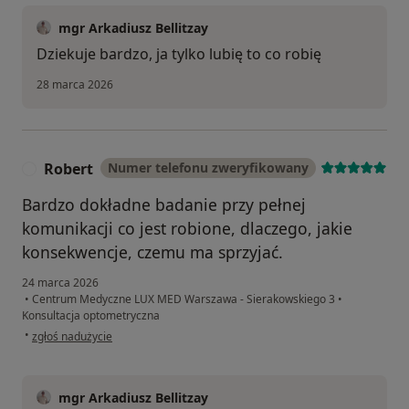
mgr Arkadiusz Bellitzay
Dziekuje bardzo, ja tylko lubię to co robię
28 marca 2026
Robert
Numer telefonu zweryfikowany
R
Bardzo dokładne badanie przy pełnej
komunikacji co jest robione, dlaczego, jakie
konsekwencje, czemu ma sprzyjać.
24 marca 2026
•
Centrum Medyczne LUX MED Warszawa - Sierakowskiego 3
•
Konsultacja optometryczna
w opinii użytkownika Robert
•
zgłoś nadużycie
mgr Arkadiusz Bellitzay