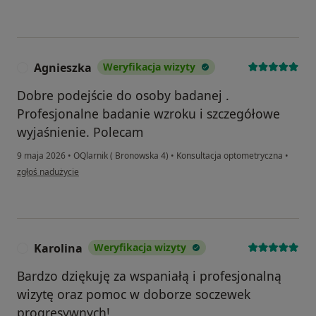
Agnieszka
Weryfikacja wizyty
A
Dobre podejście do osoby badanej .
Profesjonalne badanie wzroku i szczegółowe
wyjaśnienie. Polecam
9 maja 2026
•
OQlarnik ( Bronowska 4)
•
Konsultacja optometryczna
•
w opinii użytkownika Agnieszka
zgłoś nadużycie
Karolina
Weryfikacja wizyty
K
Bardzo dziękuję za wspaniałą i profesjonalną
wizytę oraz pomoc w doborze soczewek
progresywnych!