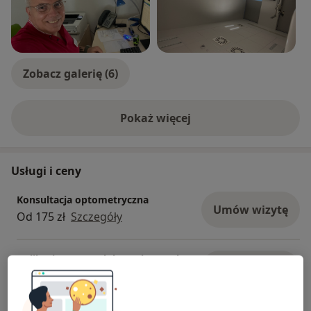
Zobacz galerię (6)
Pokaż więcej
o doświadczeniu
Usługi i ceny
Konsultacja optometryczna
Umów wizytę
Od 175 zł
Szczegóły
Aplikacja soczewek kontaktowych
Umów wizytę
Od 280 zł
Szczegóły