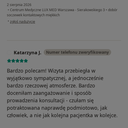
2 sierpnia 2026
•
Centrum Medyczne LUX MED Warszawa - Sierakowskiego 3
•
dobór
soczewek kontaktowych miękkich
w opinii użytkownika Renata
•
zgłoś nadużycie
Katarzyna J.
Numer telefonu zweryfikowany
K
Bardzo polecam! Wizyta przebiegła w
wyjątkowo sympatycznej, a jednocześnie
bardzo rzeczowej atmosferze. Bardzo
doceniłam zaangażowanie i sposób
prowadzenia konsultacji - czułam się
potraktowana naprawdę podmiotowo, jak
człowiek, a nie jak kolejna pacjentka w kolejce.