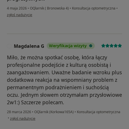
4 maja 2026
•
OQlarnik ( Bronowska 4)
•
Konsultacja optometryczna
•
w opinii użytkownika Karolina
zgłoś nadużycie
Magdalena G
Weryfikacja wizyty
M
Miło, że można spotkać osobę, która łączy
profesjonalne podejście z kulturą osobistą i
zaangażowaniem. Uważne badanie wzroku plus
dodatkowa reakcja na wspomniany problem z
permanentnym podrażnieniem i suchością
oczu. Jednym słowem otrzymałam przysłowiowe
2w1:) Szczerze polecam.
28 marca 2026
•
OQlarnik (Korkowa165A)
•
Konsultacja optometryczna
w opinii użytkownika Magdalena G
•
zgłoś nadużycie