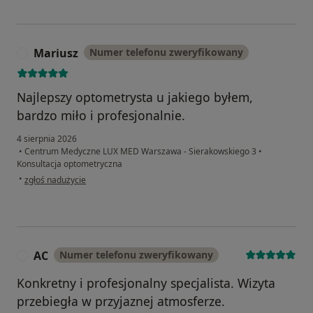
Mariusz
Numer telefonu zweryfikowany
M
Najlepszy optometrysta u jakiego byłem,
bardzo miło i profesjonalnie.
4 sierpnia 2026
•
Centrum Medyczne LUX MED Warszawa - Sierakowskiego 3
•
Konsultacja optometryczna
w opinii użytkownika Mariusz
•
zgłoś nadużycie
AC
Numer telefonu zweryfikowany
A
Konkretny i profesjonalny specjalista. Wizyta
przebiegła w przyjaznej atmosferze.