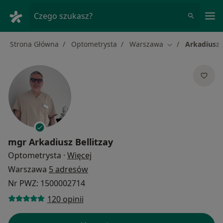
Me
Czego szukasz?
Strona Główna
Optometrysta
Warszawa
Arkadiusz B
Zmień miasto
mgr
Arkadiusz Bellitzay
O specjalizacjach
Optometrysta
·
Więcej
Warszawa
5 adresów
Nr PWZ: 1500002714
120 opinii