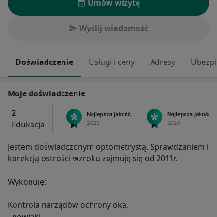
Umów wizytę
Wyślij wiadomość
Doświadczenie
Usługi i ceny
Adresy
Ubezpi
Moje doświadczenie
2
Edukacja
Jestem doświadczonym optometrystą. Sprawdzaniem i
korekcją ostrości wzroku zajmuję się od 2011r.
Wykonuję:
Kontrola narządów ochrony oka,
- powieki