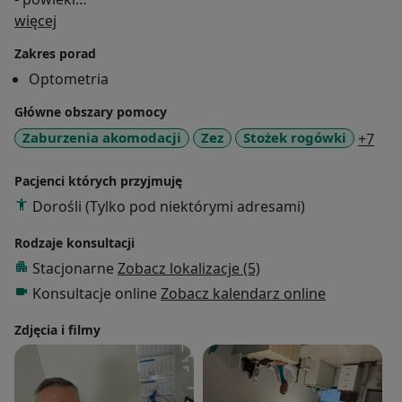
O mnie
-spojówki
więcej
Zakres porad
Sprawdzenie przedniego odcinek oka :
Optometria
-rogówka,
-twardówka,
Główne obszary pomocy
-soczewka wewnątrzgałkowa ( w kierunku zaćmy )
a11
Zaburzenia akomodacji
Zez
Stożek rogówki
+7
Testy przesiewowe w kierunku zaćmy i AMD
Pacjenci których przyjmuję
Dorośli (Tylko pod niektórymi adresami)
Istnieje możliwość dokumentacji fotograficznej.
Rodzaje konsultacji
Zajmuję się również aplikacją i kontrolą soczewek
Stacjonarne
Zobacz lokalizacje (5)
kontaktowych miękkich.
Konsultacje online
Zobacz kalendarz online
Nasze motto : "Gabinet z ludzką twarzą"
Zdjęcia i filmy