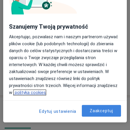
Dobór soczewek kontaktowych
miękkich
Umów wizytę
Od 257 zł
Szczegóły
Szanujemy Twoją prywatność
Kontrola soczewek
Umów wizytę
Akceptując, pozwalasz nam i naszym partnerom używać
Darmowa usługa
Szczegóły
plików cookie (lub podobnych technologii) do zbierania
danych do celów statystycznych i dostarczania treści w
Dobór wartości korekcji u dorosłych
oparciu o Twoje zwyczaje przeglądania stron
Od 239 zł
Szczegóły
internetowych. W każdej chwili możesz sprawdzić i
zaktualizować swoje preferencje w ustawieniach. W
ustawieniach znajdziesz również linki do polityk
W jaki sposób ustalane są ceny?
prywatności stron trzecich. Więcej informacji znajdziesz
w
polityka cookies
Adresy (6)
Zaakceptuj
Edytuj ustawienia
Adres 1
Adres 2
Online
Adres 3
Adres 4