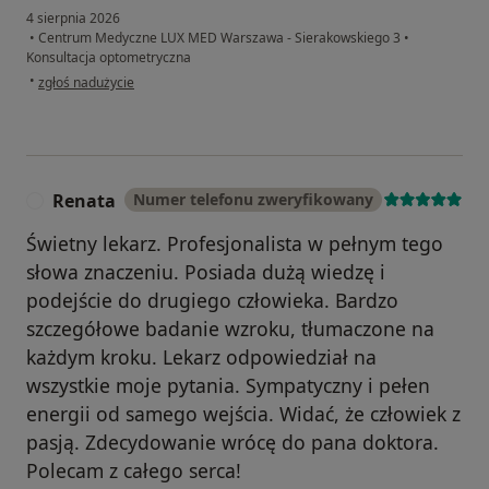
4 sierpnia 2026
•
Centrum Medyczne LUX MED Warszawa - Sierakowskiego 3
•
Konsultacja optometryczna
w opinii użytkownika AC
•
zgłoś nadużycie
Renata
Numer telefonu zweryfikowany
R
Świetny lekarz. Profesjonalista w pełnym tego
słowa znaczeniu. Posiada dużą wiedzę i
podejście do drugiego człowieka. Bardzo
szczegółowe badanie wzroku, tłumaczone na
każdym kroku. Lekarz odpowiedział na
wszystkie moje pytania. Sympatyczny i pełen
energii od samego wejścia. Widać, że człowiek z
pasją. Zdecydowanie wrócę do pana doktora.
Polecam z całego serca!