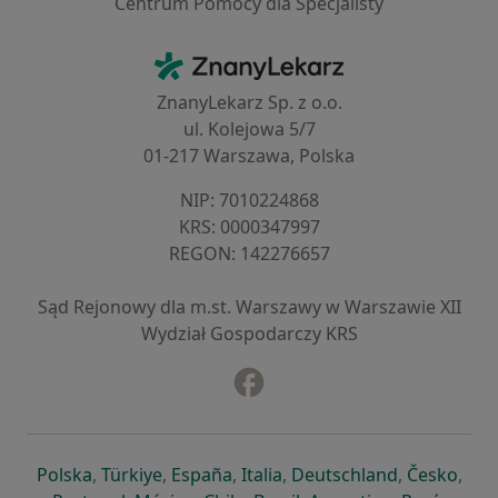
Centrum Pomocy dla Specjalisty
Kontakt
ZnanyLekarz - Strona główna
ZnanyLekarz Sp. z o.o.
ul. Kolejowa 5/7
01-217 Warszawa, Polska
NIP: ⁠7010224868
KRS: ⁠0000347997
REGON: ⁠142276657
Sąd Rejonowy dla m.st. Warszawy w Warszawie XII
Wydział Gospodarczy KRS
Facebook
otwiera się w nowej karcie
otwiera się w nowej karcie
otwiera się w nowej karcie
otwiera się w nowej karcie
otwiera się w nowej karci
otwiera się
otwi
Polska
,
Türkiye
,
España
,
Italia
,
Deutschland
,
Česko
,