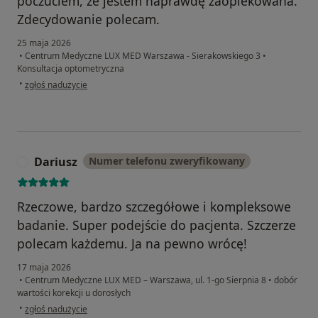
poczuciem, że jestem naprawdę zaopiekowana.
Zdecydowanie polecam.
25 maja 2026
•
Centrum Medyczne LUX MED Warszawa - Sierakowskiego 3
•
Konsultacja optometryczna
w opinii użytkownika Katarzyna J.
•
zgłoś nadużycie
Dariusz
Numer telefonu zweryfikowany
D
Rzeczowe, bardzo szczegółowe i kompleksowe
badanie. Super podejście do pacjenta. Szczerze
polecam każdemu. Ja na pewno wrócę!
17 maja 2026
•
Centrum Medyczne LUX MED – Warszawa, ul. 1-go Sierpnia 8
•
dobór
wartości korekcji u dorosłych
w opinii użytkownika Dariusz
•
zgłoś nadużycie