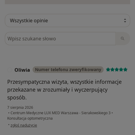
Szukaj w opiniach
Oliwia
Numer telefonu zweryfikowany
O
Przesympatyczna wizyta, wszystkie informacje
przekazane w zrozumiały i wyczerpujący
sposób.
7 sierpnia 2026
•
Centrum Medyczne LUX MED Warszawa - Sierakowskiego 3
•
Konsultacja optometryczna
w opinii użytkownika Oliwia
•
zgłoś nadużycie