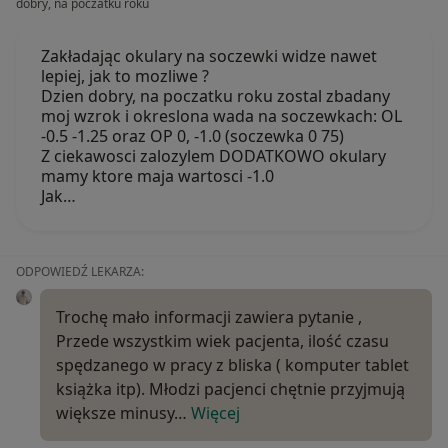
dobry, na poczatku roku
Zakładając okulary na soczewki widze nawet
lepiej, jak to mozliwe ?
Dzien dobry, na poczatku roku zostal zbadany
moj wzrok i okreslona wada na soczewkach: OL
-0.5 -1.25 oraz OP 0, -1.0 (soczewka 0 75)
Z ciekawosci zalozylem DODATKOWO okulary
mamy ktore maja wartosci -1.0
Jak…
ODPOWIEDŹ LEKARZA:
Trochę mało informacji zawiera pytanie ,
Przede wszystkim wiek pacjenta, ilość czasu
spędzanego w pracy z bliska ( komputer tablet
książka itp). Młodzi pacjenci chętnie przyjmują
większe minusy…
Więcej