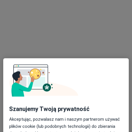
Bezpieczne płatności
dr Rafał Brygoła
·
Więcej
Optometrysta
48 opinii
Adres
Online
Kobielska 11, Warszawa
•
Mapa
AXIS EYE
Konsultacja optometryczna
250 zł
Specjalista nie oferuje umawiania online pod tym adresem.
Szanujemy Twoją prywatność
Poproś o wizytę
Akceptując, pozwalasz nam i naszym partnerom używać
plików cookie (lub podobnych technologii) do zbierania