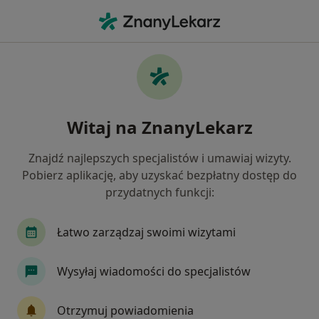
Me
Optometrysta • Halinów, mazowieckie
Filtry
Mapa
Polecani optometryści w Halinowie
Witaj na ZnanyLekarz
Jak działają wyniki wyszukiwania
Znajdź najlepszych specjalistów i umawiaj wizyty.
Pobierz aplikację, aby uzyskać bezpłatny dostęp do
przydatnych funkcji:
Łatwo zarządzaj swoimi wizytami
Wysyłaj wiadomości do specjalistów
lic. Agnieszka Warpas
·
Więcej
Optometrysta
Otrzymuj powiadomienia