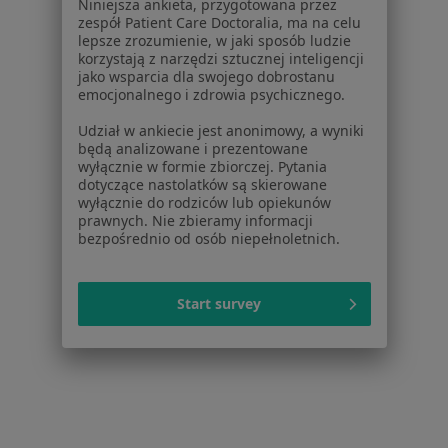
Niniejsza ankieta, przygotowana przez
Wady wzroku Halinów
zespół Patient Care Doctoralia, ma na celu
lepsze zrozumienie, w jaki sposób ludzie
Zaburzenia widzenia Halinów
korzystają z narzędzi sztucznej inteligencji
jako wsparcia dla swojego dobrostanu
Zez Halinów
emocjonalnego i zdrowia psychicznego.
Zaburzenia akomodacji Halinów
Udział w ankiecie jest anonimowy, a wyniki
będą analizowane i prezentowane
wyłącznie w formie zbiorczej. Pytania
dotyczące nastolatków są skierowane
Strona Główna
Optometrysta
Halinów
Zmień miasto
wyłącznie do rodziców lub opiekunów
prawnych. Nie zbieramy informacji
bezpośrednio od osób niepełnoletnich.
Start survey
Serwis
Regulamin
Polityka prywatności pacjentów
Polityka prywatności profesjonalistów