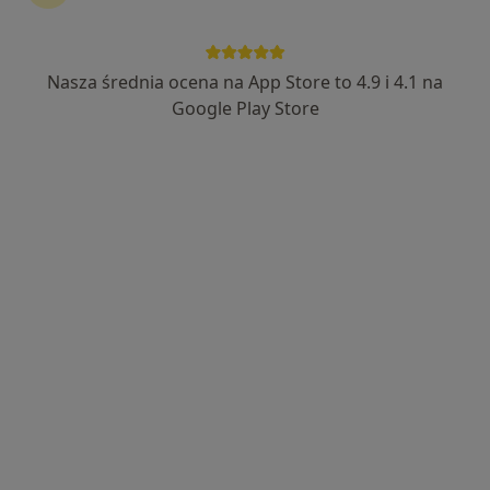
5 opinii
Dworcowa 30, Sulejówek
•
Mapa
Salon Optyczny D30
Nasza średnia ocena na App Store to 4.9 i 4.1 na
Konsultacja optometryczna
200 zł
Google Play Store
Specjalista nie oferuje umawiania online pod tym adresem.
Poproś o wizytę
Paulina Kulka
·
Więcej
Optometrysta
4 opinie