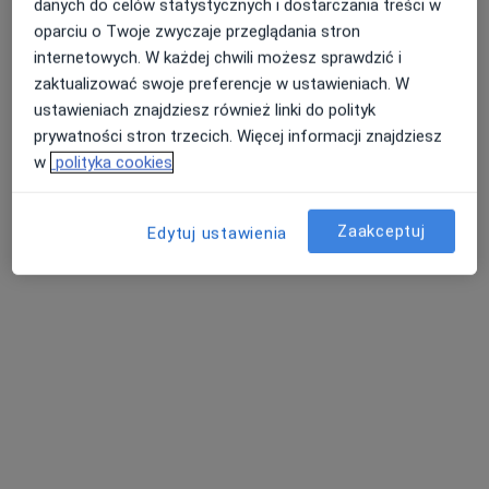
danych do celów statystycznych i dostarczania treści w
oparciu o Twoje zwyczaje przeglądania stron
internetowych. W każdej chwili możesz sprawdzić i
zaktualizować swoje preferencje w ustawieniach. W
ustawieniach znajdziesz również linki do polityk
prywatności stron trzecich. Więcej informacji znajdziesz
w
polityka cookies
Bezpieczne płatności
mgr Arkadiusz Bellitzay
·
Więcej
Optometrysta
Zaakceptuj
Edytuj ustawienia
120 opinii
Adres 1
Adres 2
Online
Korkowa 165 Kaufland, Warszawa
•
Mapa
OQlarnik (Korkowa165A)
Konsultacja optometryczna
od 220 zł
Specjalista nie oferuje umawiania online pod tym adresem.