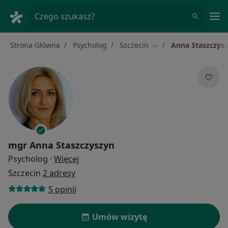
Me
Czego szukasz?
Strona Główna
Psycholog
Szczecin
Anna Staszczys
Zmień miasto
mgr
Anna Staszczyszyn
O specjalizacjach
Psycholog
·
Więcej
Szczecin
2 adresy
5 opinii
Umów wizytę