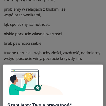
problemy w relacjach z bliskimi, ze
współpracownikami,
lęk społeczny, samotność,
niskie poczucie własnej wartości,
brak pewności siebie,
trudne uczucia – wybuchy złości, zazdrość, nadmierny
wstyd, poczucie winy, poczucie krzywdy i in.
problemy z asertywnością, komunikacją,
syndrom DDA i DDD (dorosłych dzieci alkoholików i z
innych rodzin dysfunkcyjnych), współuzależnienie,
żałoba, zdrada, porzucenie, rozwód,
trauma,
Szanujemy Twoją prywatność