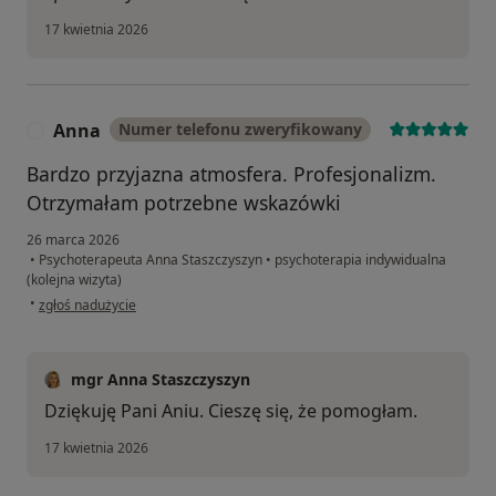
17 kwietnia 2026
Anna
Numer telefonu zweryfikowany
A
Bardzo przyjazna atmosfera. Profesjonalizm.
Otrzymałam potrzebne wskazówki
26 marca 2026
•
Psychoterapeuta Anna Staszczyszyn
•
psychoterapia indywidualna
(kolejna wizyta)
w opinii użytkownika Anna
•
zgłoś nadużycie
mgr Anna Staszczyszyn
Dziękuję Pani Aniu. Cieszę się, że pomogłam.
17 kwietnia 2026