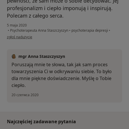
pewności, że sam może o sobie decydować. Jej
profesjonalizm i ciepło imponują i inspirują.
Polecam z całego serca.
5 maja 2020
•
Psychoterapeuta Anna Staszczyszyn
•
psychoterapia depresji
•
w opinii użytkownika Magdalena
zgłoś nadużycie
mgr Anna Staszczyszyn
Poruszają mnie te słowa, tak jak sam proces
towarzyszenia Ci w odkrywaniu siebie. To było
dla mnie piękne doświadczenie. Myślę o Tobie
ciepło.
20 czerwca 2020
Najczęściej zadawane pytania