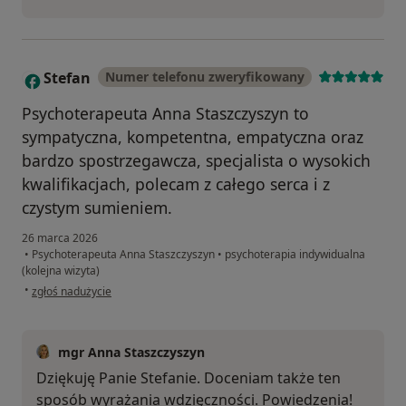
Stefan
Numer telefonu zweryfikowany
S
Psychoterapeuta Anna Staszczyszyn to
sympatyczna, kompetentna, empatyczna oraz
bardzo spostrzegawcza, specjalista o wysokich
kwalifikacjach, polecam z całego serca i z
czystym sumieniem.
26 marca 2026
•
Psychoterapeuta Anna Staszczyszyn
•
psychoterapia indywidualna
(kolejna wizyta)
w opinii użytkownika Stefan
•
zgłoś nadużycie
mgr Anna Staszczyszyn
Dziękuję Panie Stefanie. Doceniam także ten
sposób wyrażania wdzięczności. Powiedzenia!