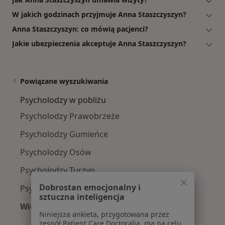
W jakich godzinach przyjmuje Anna Staszczyszyn?
Anna Staszczyszyn: co mówią pacjenci?
Jakie ubezpieczenia akceptuje Anna Staszczyszyn?
Powiązane wyszukiwania
Psycholodzy w pobliżu
Psycholodzy Prawobrzeże
Psycholodzy Gumieńce
Psycholodzy Osów
Psycholodzy Turzyn
Dobrostan emocjonalny i
Psycholodzy Śródmieście
sztuczna inteligencja
Więcej (1)
Niniejsza ankieta, przygotowana przez
Więcej w kategorii: Psycholodzy w pobliżu
zespół Patient Care Doctoralia, ma na celu