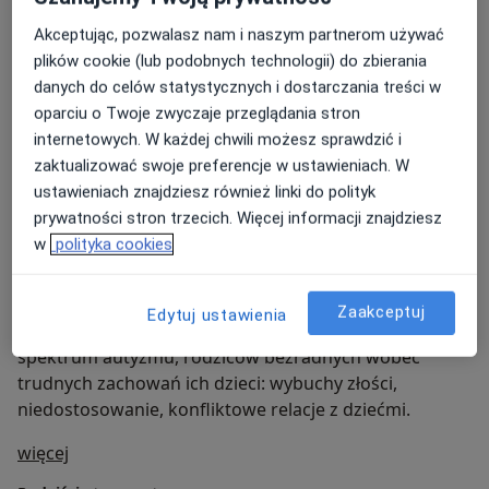
ciężka choroba,
Akceptując, pozwalasz nam i naszym partnerom używać
plików cookie (lub podobnych technologii) do zbierania
przemoc,
danych do celów statystycznych i dostarczania treści w
utrata sensu życia, in.
oparciu o Twoje zwyczaje przeglądania stron
internetowych. W każdej chwili możesz sprawdzić i
Psychoterapia i pomoc psychologiczna dla par:
zaktualizować swoje preferencje w ustawieniach. W
ustawieniach znajdziesz również linki do polityk
- w kryzysach w związku
prywatności stron trzecich. Więcej informacji znajdziesz
- po zdradzie - z problemami w komunikacji
w
polityka cookies
- z problemem zazdrości
Zaakceptuj
Edytuj ustawienia
Pomoc psychologiczna dla rodziców dzieci ze
spektrum autyzmu, rodziców bezradnych wobec
trudnych zachowań ich dzieci: wybuchy złości,
niedostosowanie, konfliktowe relacje z dziećmi.
O mnie
więcej