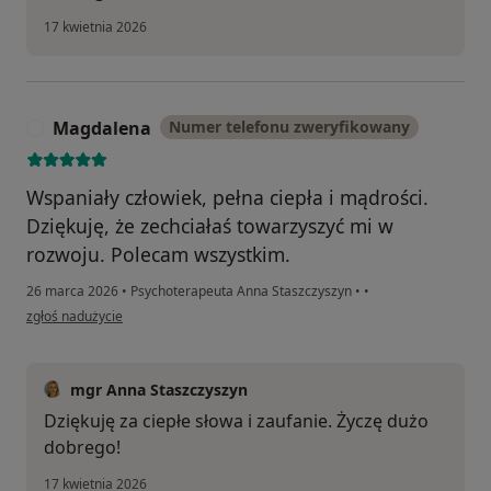
17 kwietnia 2026
Magdalena
Numer telefonu zweryfikowany
M
Wspaniały człowiek, pełna ciepła i mądrości.
Dziękuję, że zechciałaś towarzyszyć mi w
rozwoju. Polecam wszystkim.
26 marca 2026
•
Psychoterapeuta Anna Staszczyszyn
•
•
w opinii użytkownika Magdalena
zgłoś nadużycie
mgr Anna Staszczyszyn
Dziękuję za ciepłe słowa i zaufanie. Życzę dużo
dobrego!
17 kwietnia 2026