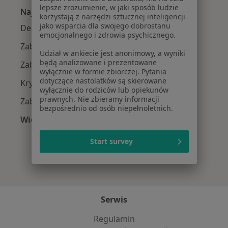
lepsze zrozumienie, w jaki sposób ludzie
Najczęście leczone choroby
korzystają z narzędzi sztucznej inteligencji
jako wsparcia dla swojego dobrostanu
Depresja w Szczecinie
emocjonalnego i zdrowia psychicznego.
Zaburzenia emocjonalne w Szczecinie
Udział w ankiecie jest anonimowy, a wyniki
będą analizowane i prezentowane
Zaburzenia lękowe w Szczecinie
wyłącznie w formie zbiorczej. Pytania
dotyczące nastolatków są skierowane
Kryzys emocjonalny w Szczecinie
wyłącznie do rodziców lub opiekunów
prawnych. Nie zbieramy informacji
Zaburzenia nastroju w Szczecinie
bezpośrednio od osób niepełnoletnich.
Więcej (15)
Więcej w kategorii: Najczęście leczone chorob
Start survey
Serwis
Regulamin