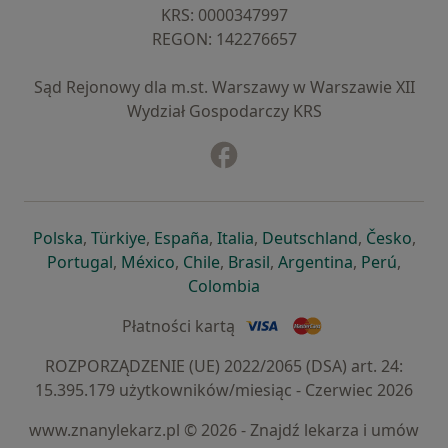
KRS: ⁠0000347997
REGON: ⁠142276657
Sąd Rejonowy dla m.st. Warszawy w Warszawie XII
Wydział Gospodarczy KRS
Facebook
otwiera się w nowej karcie
otwiera się w nowej karcie
otwiera się w nowej karcie
otwiera się w nowej karcie
otwiera się w nowej karci
otwiera się
otwi
Polska
,
Türkiye
,
España
,
Italia
,
Deutschland
,
Česko
,
otwiera się w nowej karcie
otwiera się w nowej karcie
otwiera się w nowej karcie
otwiera się w nowej kar
otwiera się 
otwier
Portugal
,
México
,
Chile
,
Brasil
,
Argentina
,
Perú
,
otwiera się w nowej karc
Colombia
Płatności kartą
ROZPORZĄDZENIE (UE) 2022/2065 (DSA) art. 24:
15.395.179 użytkowników/miesiąc - Czerwiec 2026
www.znanylekarz.pl © 2026 - Znajdź lekarza i umów