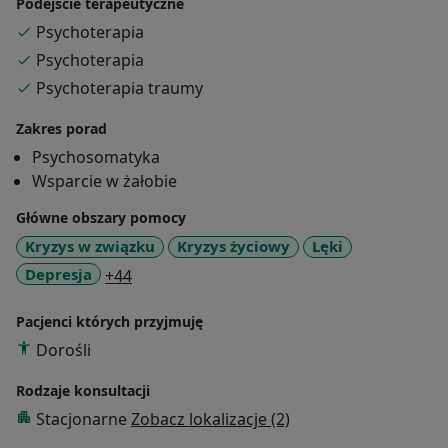
Podejście terapeutyczne
Psychoterapia
Psychoterapia
Psychoterapia traumy
Zakres porad
Psychosomatyka
Wsparcie w żałobie
Główne obszary pomocy
Kryzys w związku
Kryzys życiowy
Lęki
a11y_sr_more_diseases
Depresja
+44
Pacjenci których przyjmuję
Dorośli
Rodzaje konsultacji
Stacjonarne
Zobacz lokalizacje (2)