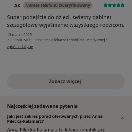
AK
Numer telefonu zweryfikowany
A
Super podejście do dzieci, świetny gabinet,
szczegółowe wyjaśnienie wszystkiego rodzicom.
13 marca 2025
•
PREMIUMED
•
konsultacja lekarza rehabilitacji medycznej
•
w opinii użytkownika AK
zgłoś nadużycie
Zobacz więcej
opinie powyżej
Najczęściej zadawane pytania
Jaki jest zakres porad oferowanych przez Anna
Pilecka-Kalamarz?
Anna Pilecka-Kalamarz to lekarz rehabilitacji