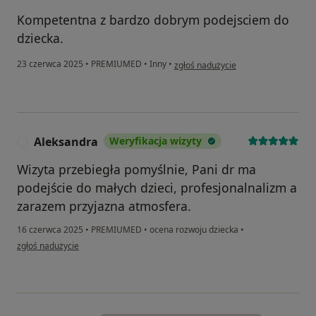
Kompetentna z bardzo dobrym podejsciem do
dziecka.
w opinii użytkownika Marek Wroński
23 czerwca 2025
•
PREMIUMED
•
Inny
•
zgłoś nadużycie
Aleksandra
Weryfikacja wizyty
A
Wizyta przebiegła pomyślnie, Pani dr ma
podejście do małych dzieci, profesjonalnalizm a
zarazem przyjazna atmosfera.
16 czerwca 2025
•
PREMIUMED
•
ocena rozwoju dziecka
•
w opinii użytkownika Aleksandra
zgłoś nadużycie