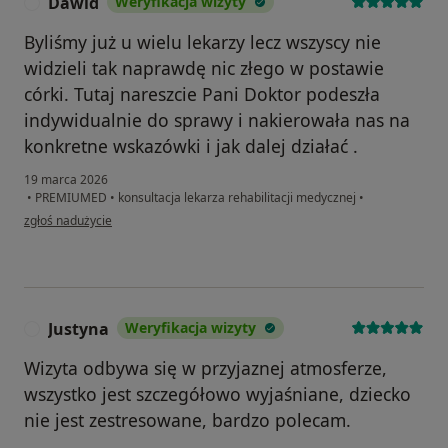
Dawid
Weryfikacja wizyty
D
Byliśmy już u wielu lekarzy lecz wszyscy nie
widzieli tak naprawdę nic złego w postawie
córki. Tutaj nareszcie Pani Doktor podeszła
indywidualnie do sprawy i nakierowała nas na
konkretne wskazówki i jak dalej działać .
19 marca 2026
•
PREMIUMED
•
konsultacja lekarza rehabilitacji medycznej
•
w opinii użytkownika Dawid
zgłoś nadużycie
Justyna
Weryfikacja wizyty
J
Wizyta odbywa się w przyjaznej atmosferze,
wszystko jest szczegółowo wyjaśniane, dziecko
nie jest zestresowane, bardzo polecam.