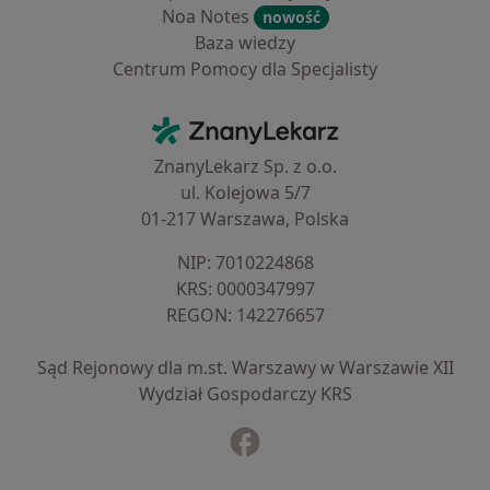
Noa Notes
nowość
Baza wiedzy
Centrum Pomocy dla Specjalisty
Kontakt
ZnanyLekarz - Strona główna
ZnanyLekarz Sp. z o.o.
ul. Kolejowa 5/7
01-217 Warszawa, Polska
NIP: ⁠7010224868
KRS: ⁠0000347997
REGON: ⁠142276657
Sąd Rejonowy dla m.st. Warszawy w Warszawie XII
Wydział Gospodarczy KRS
Facebook
otwiera się w nowej karcie