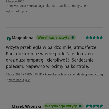
9 lutego 2026
•
PREMIUMED
•
konsultacja lekarza rehabilitacji medycznej
•
w opinii użytkownika Justyna
zgłoś nadużycie
Magdalena
Weryfikacja wizyty
M
Wizyta przebiegła w bardzo miłej atmosferze,
Pani doktor ma świetne podejście do dzieci
oraz dużą empatię i cierpliwość. Serdecznie
polecam. Napewno wrócimy na kontrolę.
7 lipca 2025
•
PREMIUMED
•
konsultacja lekarza rehabilitacji medycznej
w opinii użytkownika Magdalena
•
zgłoś nadużycie
Marek Wroński
Weryfikacja wizyty
M