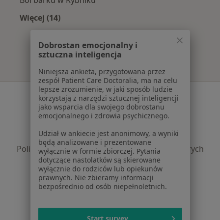
Więcej (14)
Więcej w kategorii: Najczęście leczone chorob
Dobrostan emocjonalny i
sztuczna inteligencja
Niniejsza ankieta, przygotowana przez
zespół Patient Care Doctoralia, ma na celu
lepsze zrozumienie, w jaki sposób ludzie
Serwis
korzystają z narzędzi sztucznej inteligencji
jako wsparcia dla swojego dobrostanu
Regulamin
emocjonalnego i zdrowia psychicznego.
Polityka prywatności pacjentów
Udział w ankiecie jest anonimowy, a wyniki
Polityka prywatności profesjonalistów
będą analizowane i prezentowane
Polityka prywatności dla profesjonalistów, których
wyłącznie w formie zbiorczej. Pytania
dotyczące nastolatków są skierowane
dane pozyskaliśmy samodzielnie
wyłącznie do rodziców lub opiekunów
Polityka cookies
prawnych. Nie zbieramy informacji
Jak działają wyniki wyszukiwania
bezpośrednio od osób niepełnoletnich.
Dostępność
O nas
Start survey
Praca
Rekrutujemy!