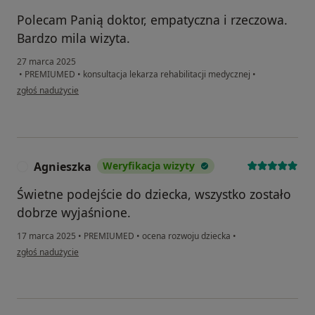
Polecam Panią doktor, empatyczna i rzeczowa.
Bardzo mila wizyta.
27 marca 2025
•
PREMIUMED
•
konsultacja lekarza rehabilitacji medycznej
•
w opinii użytkownika MP
zgłoś nadużycie
Agnieszka
Weryfikacja wizyty
A
Świetne podejście do dziecka, wszystko zostało
dobrze wyjaśnione.
17 marca 2025
•
PREMIUMED
•
ocena rozwoju dziecka
•
w opinii użytkownika Agnieszka
zgłoś nadużycie