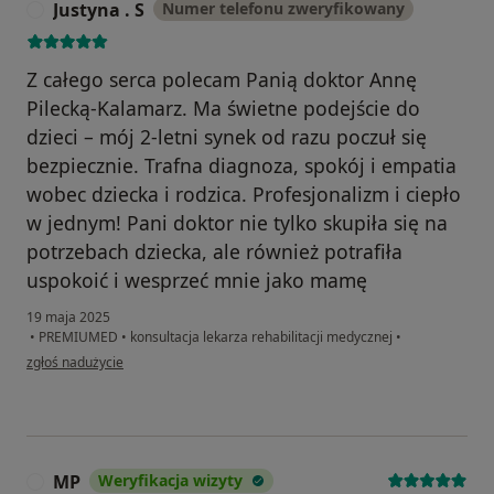
Justyna . S
Numer telefonu zweryfikowany
J
Z całego serca polecam Panią doktor Annę
Pilecką-Kalamarz. Ma świetne podejście do
dzieci – mój 2-letni synek od razu poczuł się
bezpiecznie. Trafna diagnoza, spokój i empatia
wobec dziecka i rodzica. Profesjonalizm i ciepło
w jednym! Pani doktor nie tylko skupiła się na
potrzebach dziecka, ale również potrafiła
uspokoić i wesprzeć mnie jako mamę
19 maja 2025
•
PREMIUMED
•
konsultacja lekarza rehabilitacji medycznej
•
w opinii użytkownika Justyna . S
zgłoś nadużycie
MP
Weryfikacja wizyty
M