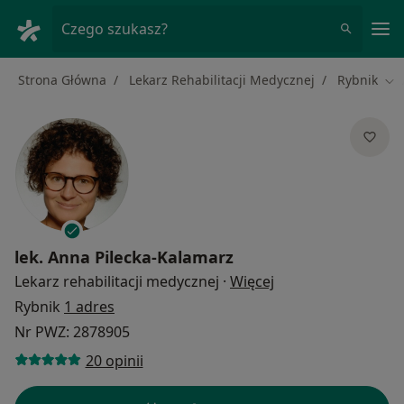
Me
Czego szukasz?
Strona Główna
Lekarz Rehabilitacji Medycznej
Rybnik
Zmi
lek.
Anna Pilecka-Kalamarz
O specjalizacjach
Lekarz rehabilitacji medycznej
·
Więcej
Rybnik
1 adres
Nr PWZ: 2878905
20 opinii