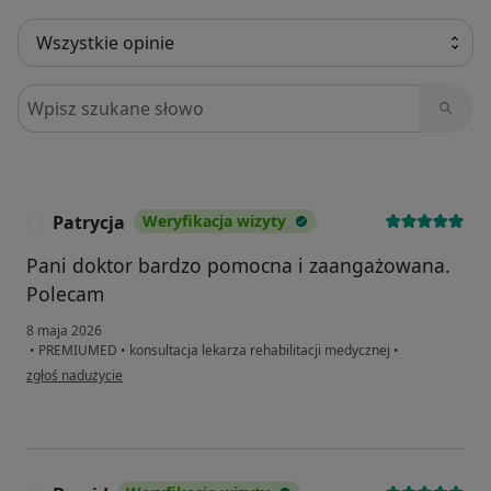
Szukaj w opiniach
Patrycja
Weryfikacja wizyty
P
Pani doktor bardzo pomocna i zaangażowana.
Polecam
8 maja 2026
•
PREMIUMED
•
konsultacja lekarza rehabilitacji medycznej
•
w opinii użytkownika Patrycja
zgłoś nadużycie