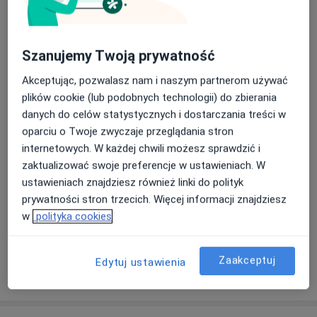
• Kurs „Rehabilitacja dzieci ryzyka” – Uniwersytet
Konsultacja lekarza rehabilitacji
Medyczny im. Piastów Śląskich we Wrocławiu, Wydział
medycznej
Umów wizytę
Kształcenia podyplomowego
300 zł
Szczegóły
• Kurs „Rehabilitacja dzieci z przewlekłymi chorobami
Szanujemy Twoją prywatność
układu oddechowego” – Kardiologiczny Szpital
Diagnostyka i leczenie wad stóp
Akceptując, pozwalasz nam i naszym partnerom używać
Uzdrowiskowy – Oddział Rehabilitacji
Umów wizytę
300 zł
Szczegóły
plików cookie (lub podobnych technologii) do zbierania
• Kurs „Wczesna diagnostyka neurorozwojowa
danych do celów statystycznych i dostarczania treści w
uszkodzeń układu nerwowego niemowląt wg Vojty” –
oparciu o Twoje zwyczaje przeglądania stron
Niepubliczna Placówka Kształcenia Ustawicznego
Konsultacja wad postawy
Umów wizytę
internetowych. W każdej chwili możesz sprawdzić i
:Promyk słońca”
300 zł
Szczegóły
zaktualizować swoje preferencje w ustawieniach. W
• Kurs „Współczesne kierunki w zakresie protezowania
ustawieniach znajdziesz również linki do polityk
i aparatowania kończyn górnych, dolnych i tułowia” -
Ocena rozwoju dziecka
prywatności stron trzecich. Więcej informacji znajdziesz
Zakład Rehabilitacji i Fizjoterapii Katedry Rehabilitacji
Umów wizytę
300 zł
Szczegóły
w
polityka cookies
Uniwersytetu Medycznego w Lublinie
• Kurs „Rehabilitacja chorych z chorobami układu
krążenia” - Kardiologiczny Szpital Uzdrowiskowy –
Zaakceptuj
Edytuj ustawienia
Oddział Rehabilitacji
W jaki sposób ustalane są ceny?
• Kurs „Problemy onkologiczne w rehabilitacji” – Zakład
Rehabilitacji i Fizjoterapii Katedry Rehabilitacji