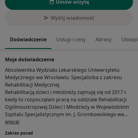
Umów wizytę
Wyślij wiadomość
Doświadczenie
Usługi i ceny
Adresy
Ubezpi
Moje doświadczenie
Absolwentka Wydziału Lekarskiego Uniwersytetu
Medycznego we Wrocławiu. Specjalistka z zakresu
Rehabilitacji Medycznej.
Rehabilitacją dzieci i młodzieży zajmuję się od 2017 r.
kiedy to rozpoczęłam pracę na oddziale Rehabilitacji
Ogólnoustrojowej Dzieci i Młodzieży w Wojewódzkim
Szpitalu Specjalistycznym im. J. Gromkowskiego we
O mnie
Wrocławiu. Badam i kieruję na rehabilitację dzieci z
więcej
różnymi schorzeniami m.in. obniżonym lub
Zakres porad
wzmożonym napięciem mięśniowym, wadami