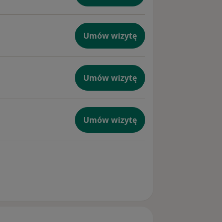
raz
Umów wizytę
 SonoHSG
ie
Umów wizytę
epcję
ki macicy
Umów wizytę
znej, w tym
az
ej, w tym
zy osocze