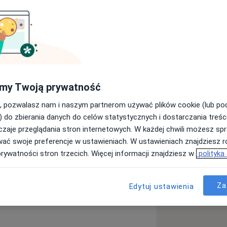
ii.
trzymywaniu zdrowia i poczucia
dobór odpowiedniej antykoncepcji,
my Twoją prywatność
, pozwalasz nam i naszym partnerom używać plików cookie (lub p
italu Bielańskim, w którym wiedzę
) do zbierania danych do celów statystycznych i dostarczania treśc
d okiem Prof. Romualda Dębskiego, a
zaje przeglądania stron internetowych. W każdej chwili możesz spr
ego, w którym czujności onkologicznej
wać swoje preferencje w ustawieniach. W ustawieniach znajdziesz ró
auczyła się pod opieką Prof.
prywatności stron trzecich. Więcej informacji znajdziesz w
polityka
 przedmiesiączkowego
Infekcja HPV
ii Estetycznej organizowane przez
a11y_sr_more_diseases
PMOS)
Zapalenie pochwy
+17
Za
Edytuj ustawienia
łpracy z Polskim Towarzystwem
resu zabiegów medycyny estetycznych,