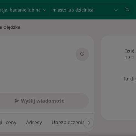
acja, badanie lub nazwisko
miasto lub dzielnica
a Olędzka
asto
Dziś
7 Sie
jalizacjach
Ta kl
Wyślij wiadomość
i i ceny
Adresy
Ubezpieczenia
Opinie (102)