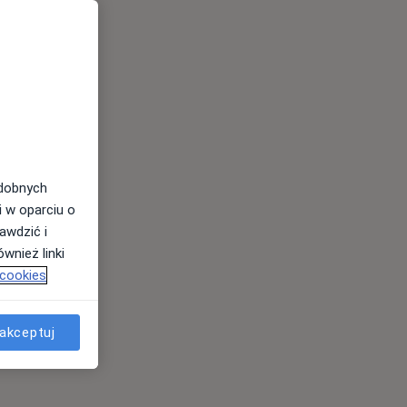
odobnych
i w oparciu o
awdzić i
wnież linki
 cookies
akceptuj