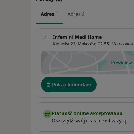
W Infemini łączymy doświadczenie lek
nowoczesnymi metodami diagnostyki i 
Adres 1
Adres 2
Dbamy o to, aby każda Pacjentka czuła
zaopiekowana na każdym etapie leczen
wizyty przebiegały w atmosferze zaufa
Infemini Medi Home
dyskrecji i wzajemnego szacunku. Na
Kielecka 23,
Mokotów
, 02-551
Warszawa
celem jest nie tylko skuteczne leczenie
również poprawa jakości życia, zdrowi
Powiększ
komfortu kobiet w każdym wieku
ot
Dostępność
Pokaż kalendarz
Płatność online akceptowana
Oszczędź swój czas przed wizytą.