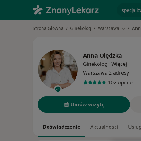
specjaliz
Strona Główna
Ginekolog
Warszawa
Ann
Zmień mi
Anna Olędzka
O spec
Ginekolog
·
Więcej
Warszawa
2 adresy
102 opinie
Umów wizytę
Doświadczenie
Aktualności
Usług