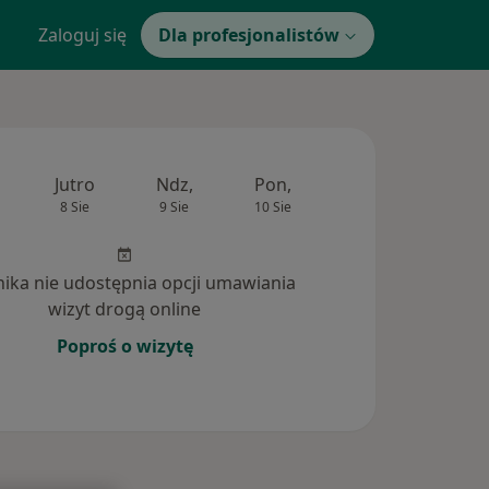
Zaloguj się
Dla profesjonalistów
Jutro
Ndz,
Pon,
Wt,
Śr,
8 Sie
9 Sie
10 Sie
11 Sie
12 Si
inika nie udostępnia opcji umawiania
wizyt drogą online
Poproś o wizytę