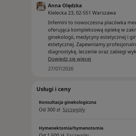
Anna Olędzka
Kielecka 23, 02-551 Warszawa
Infemini to nowoczesna placówka me
oferująca kompleksową opiekę w zakr
ginekologii, medycyny estetycznej i gi
estetycznej. Zapewniamy profesjonal
diagnostykę, leczenie oraz zabiegi w
z wykorzystaniem nowoczesnych techn
Dowiedz się więcej
stawiając na bezpieczeństwo, komfort
27/07/2026
indywidualne podejście do każdej Pacj
Nasza oferta obejmuje m.in.:
Usługi i ceny
-konsultacje ginekologiczne,
Konsultacja ginekologiczna
endokrynologiczne, psychiatry, gastro
Od 300 zł
Szczegóły
hematologiczne, flebologiczne, diabet
-USG ginekologiczne, USG piersi, USG 
USG jamy brzusznej, USG stawów,
Hymenektomia/hymenotomia
-USG ciąży, w tym badania referencyjne I,
Od 1 500 zł
Szczegóły