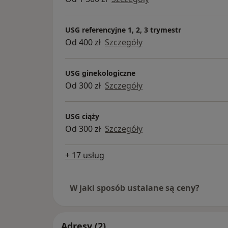
trymestru oraz badania 3D/4D,
-cytologię na podłożu płynnym (LBC) o
diagnostykę HPV,
USG referencyjne 1, 2, 3 trymestr
-ocenę drożności jajowodów metodą
Od 400 zł
Szczegóły
(ExEm Foam),
ginekologię dziecięcą,
USG ginekologiczne
-dobór metod antykoncepcji, zakładan
Od 300 zł
Szczegóły
wkładek domacicznych oraz antykonc
awaryjną,
-kolposkopię i diagnistykę chorób szyj
USG ciąży
(m.in. zabieg LEEP)
Od 300 zł
Szczegóły
-zabiegi z zakresu ginekologii estetyc
z wykorzystaniem lasera Alma CO₂ or
+ 17 usług
radiofrekwencji mikroigłowej,
-blefaroplastykę (plastykę powiek),
W jaki sposób ustalane są ceny?
-zabiegi z zakresu medycyny estetyczn
terapię toksyną botulinową (botoks) c
bogatopłytkowe,
-skleroterapię
Adresy (2)