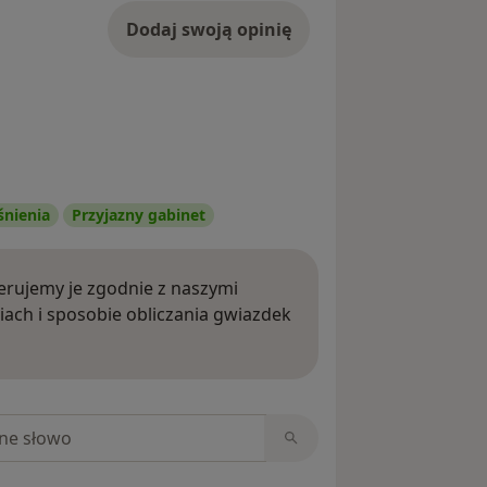
Dodaj swoją opinię
śnienia
Przyjazny gabinet
rujemy je zgodnie z naszymi
iach i sposobie obliczania gwiazdek
ięcej o opiniach
niach