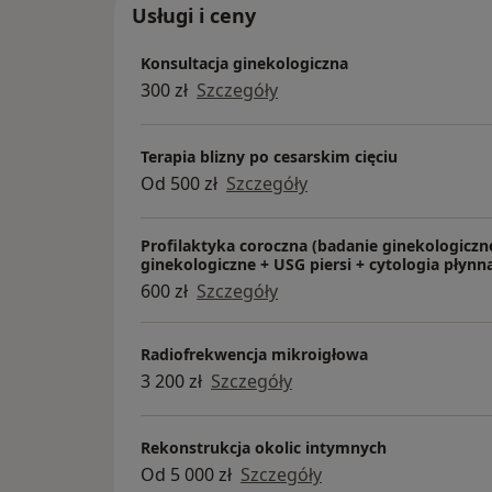
| Endokrynologia I Flebologia | Diabet
Usługi i ceny
Medycyna estetyczna | Fizjoterapia
uroginekologiczna
Konsultacja ginekologiczna
300 zł
Szczegóły
Terapia blizny po cesarskim cięciu
Od 500 zł
Szczegóły
Profilaktyka coroczna (badanie ginekologiczn
ginekologiczne + USG piersi + cytologia płynn
600 zł
Szczegóły
Radiofrekwencja mikroigłowa
3 200 zł
Szczegóły
Rekonstrukcja okolic intymnych
Od 5 000 zł
Szczegóły