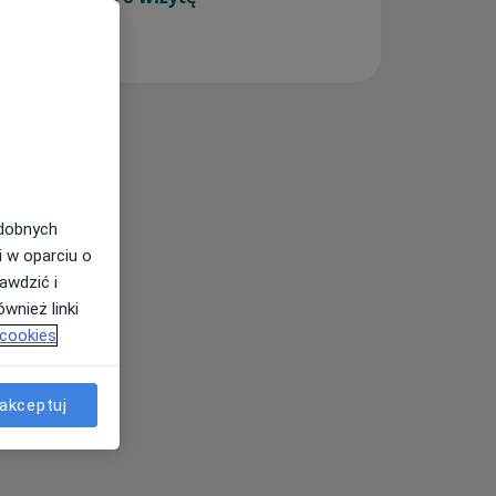
odobnych
i w oparciu o
awdzić i
wnież linki
 cookies
akceptuj