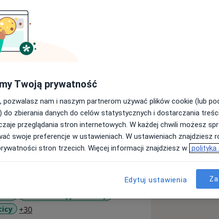
 roku życia.
my Twoją prywatność
ytetu Jagiellońskiego Collegium
, pozwalasz nam i naszym partnerom używać plików cookie (lub p
) do zbierania danych do celów statystycznych i dostarczania treśc
le Ginekologii i Ginekologii
zaje przeglądania stron internetowych. W każdej chwili możesz spr
 Krakowie. Aktualnie pracuje jako
wać swoje preferencje w ustawieniach. W ustawieniach znajdziesz ró
a 50 gdzie zajmuje się
prywatności stron trzecich. Więcej informacji znajdziesz w
polityka
zede wszystkim badaniami oraz
nowoczesnym leczeniem
Za
Edytuj ustawienia
ecych.
oza
Nadżerki szyjki macicy
a11y_sr_more_diseases
cicy
+30
je kwalifikacje. Od 2023r pełni funkcję