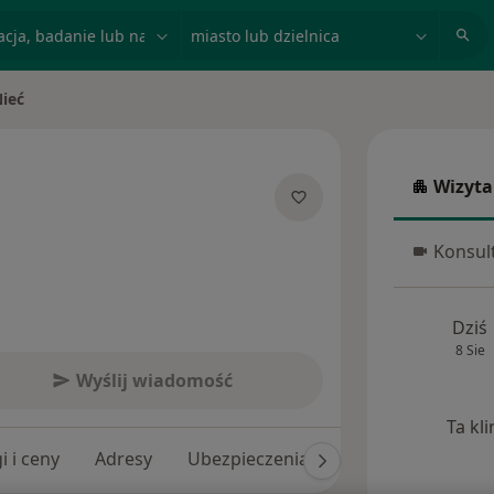
acja, badanie lub nazwisko
miasto lub dzielnica
ieć
to
Wizyta
Wizyta w
jalizacjach
Konsult
Konsulta
Dziś
8 Sie
Wyślij wiadomość
Ta kl
i i ceny
Adresy
Ubezpieczenia
Opinie (292)
O