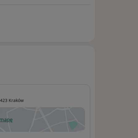
-423
Kraków
 mapę
wiera się w nowej karcie