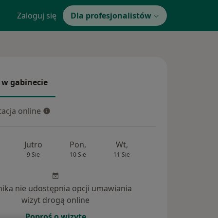
Zaloguj się
Dla profesjonalistów
 w gabinecie
 gabinecie
acja online
cja online
Jutro
Pon,
Wt,
Śr,
Czw
9 Sie
10 Sie
11 Sie
12 Sie
13 Si
inika nie udostępnia opcji umawiania
wizyt drogą online
dpowiedzi na pytania (143)
Poproś o wizytę