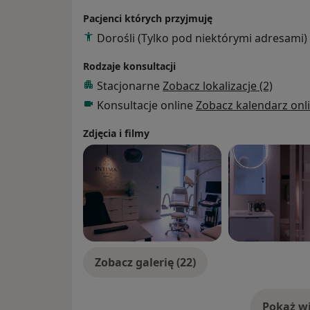
członka Zarządu Polskiego Towarzystwa Gine
Pacjenci których przyjmuję
Rekonstrukcyjnej. Jest szkoleniowcem oraz
Dorośli (Tylko pod niektórymi adresami)
gdzie zajmuje się przede wszystkim temata
estetyczną oraz plastyczną.
Rodzaje konsultacji
Jako lekarz jest osobą otwartą i zawsze po
Stacjonarne
Zobacz lokalizacje (2)
gabinecie przyjazną atmosferę z poszanow
Konsultacje online
Zobacz kalendarz onl
szczegółowo odpowiedzieć na wszystkie py
Zdjęcia i filmy
Pacjentki, zainteresowane zabiegami z zakr
plastycznej proszę w pierwszej kolejności o
umówienia wizyty oraz otrzymania zaleceń
Zobacz galerię (22)
Pokaż wi