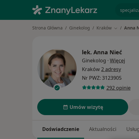
specjaliz
Strona Główna
Ginekolog
Kraków
Anna N
Zmień mias
lek.
Anna Nieć
O spec
Ginekolog
·
Więcej
Kraków
2 adresy
Nr PWZ: 3123905
292 opinie
Umów wizytę
Doświadczenie
Aktualności
Usług