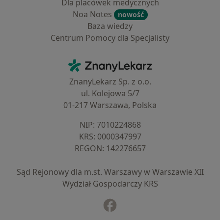
Dla placówek medycznych
Noa Notes
nowość
Baza wiedzy
Centrum Pomocy dla Specjalisty
Kontakt
ZnanyLekarz - Strona główna
ZnanyLekarz Sp. z o.o.
ul. Kolejowa 5/7
01-217 Warszawa, Polska
NIP: ⁠7010224868
KRS: ⁠0000347997
REGON: ⁠142276657
Sąd Rejonowy dla m.st. Warszawy w Warszawie XII
Wydział Gospodarczy KRS
Facebook
otwiera się w nowej karcie