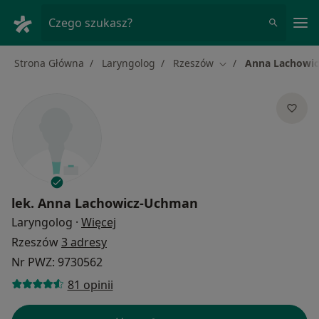
Me
Czego szukasz?
Strona Główna
Laryngolog
Rzeszów
Anna Lachowi
Zmień miasto
lek.
Anna Lachowicz-Uchman
O specjalizacjach
Laryngolog
·
Więcej
Rzeszów
3 adresy
Nr PWZ: 9730562
81 opinii