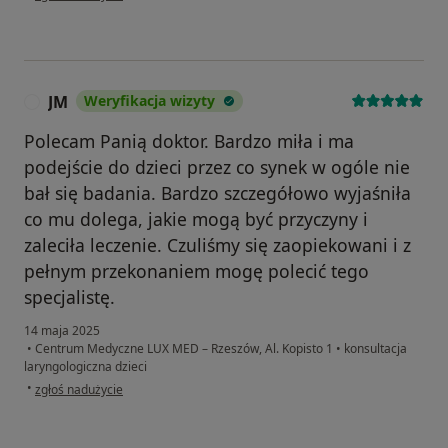
JM
Weryfikacja wizyty
J
Polecam Panią doktor. Bardzo miła i ma
podejście do dzieci przez co synek w ogóle nie
bał się badania. Bardzo szczegółowo wyjaśniła
co mu dolega, jakie mogą być przyczyny i
zaleciła leczenie. Czuliśmy się zaopiekowani i z
pełnym przekonaniem mogę polecić tego
specjalistę.
14 maja 2025
•
Centrum Medyczne LUX MED – Rzeszów, Al. Kopisto 1
•
konsultacja
laryngologiczna dzieci
w opinii użytkownika JM
•
zgłoś nadużycie