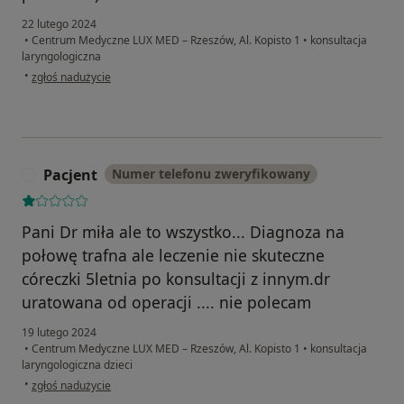
22 lutego 2024
•
Centrum Medyczne LUX MED – Rzeszów, Al. Kopisto 1
•
konsultacja
laryngologiczna
w opinii użytkownika Ewa
•
zgłoś nadużycie
Pacjent
Numer telefonu zweryfikowany
P
Pani Dr miła ale to wszystko... Diagnoza na
połowę trafna ale leczenie nie skuteczne
córeczki 5letnia po konsultacji z innym.dr
uratowana od operacji .... nie polecam
19 lutego 2024
•
Centrum Medyczne LUX MED – Rzeszów, Al. Kopisto 1
•
konsultacja
laryngologiczna dzieci
w opinii użytkownika Pacjent
•
zgłoś nadużycie