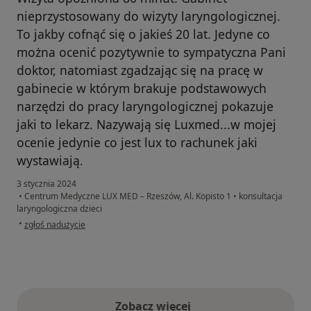
nieprzystosowany do wizyty laryngologicznej.
To jakby cofnąć się o jakieś 20 lat. Jedyne co
można ocenić pozytywnie to sympatyczna Pani
doktor, natomiast zgadzając się na pracę w
gabinecie w którym brakuje podstawowych
narzędzi do pracy laryngologicznej pokazuje
jaki to lekarz. Nazywają się Luxmed...w mojej
ocenie jedynie co jest lux to rachunek jaki
wystawiają.
3 stycznia 2024
•
Centrum Medyczne LUX MED – Rzeszów, Al. Kopisto 1
•
konsultacja
laryngologiczna dzieci
w opinii użytkownika Wojtek
•
zgłoś nadużycie
Zobacz więcej