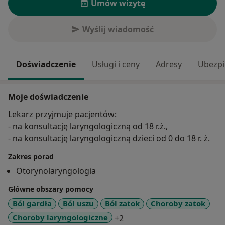
Umów wizytę
Wyślij wiadomość
Doświadczenie
Usługi i ceny
Adresy
Ubezpi
Moje doświadczenie
Lekarz przyjmuje pacjentów:
- na konsultację laryngologiczną od 18 r.ż.,
- na konsultację laryngologiczną dzieci od 0 do 18 r. ż.
Zakres porad
Otorynolaryngologia
Główne obszary pomocy
Ból gardła
Ból uszu
Ból zatok
Choroby zatok
a11y_sr_more_diseases
Choroby laryngologiczne
+2