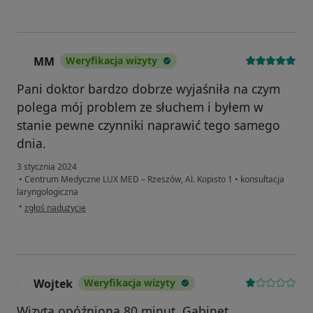
MM
Weryfikacja wizyty
M
Pani doktor bardzo dobrze wyjaśniła na czym
polega mój problem ze słuchem i byłem w
stanie pewne czynniki naprawić tego samego
dnia.
3 stycznia 2024
•
Centrum Medyczne LUX MED – Rzeszów, Al. Kopisto 1
•
konsultacja
laryngologiczna
w opinii użytkownika MM
•
zgłoś nadużycie
Wojtek
Weryfikacja wizyty
W
Wizyta opóźniona 80 minut. Gabinet