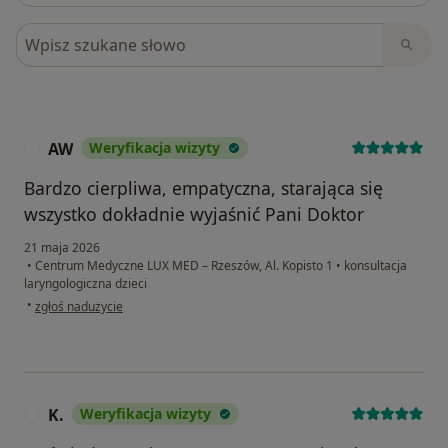
Szukaj w opiniach
AW
Weryfikacja wizyty
A
Bardzo cierpliwa, empatyczna, starająca się
wszystko dokładnie wyjaśnić Pani Doktor
21 maja 2026
•
Centrum Medyczne LUX MED – Rzeszów, Al. Kopisto 1
•
konsultacja
laryngologiczna dzieci
w opinii użytkownika AW
•
zgłoś nadużycie
K.
Weryfikacja wizyty
K