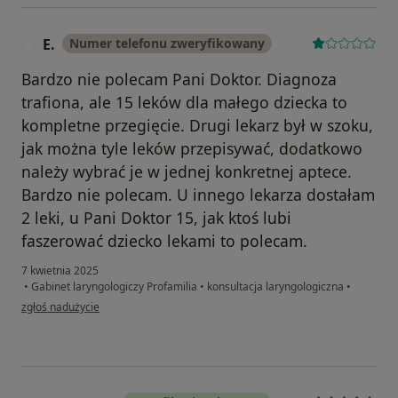
E.
Numer telefonu zweryfikowany
E
Bardzo nie polecam Pani Doktor. Diagnoza
trafiona, ale 15 leków dla małego dziecka to
kompletne przegięcie. Drugi lekarz był w szoku,
jak można tyle leków przepisywać, dodatkowo
należy wybrać je w jednej konkretnej aptece.
Bardzo nie polecam. U innego lekarza dostałam
2 leki, u Pani Doktor 15, jak ktoś lubi
faszerować dziecko lekami to polecam.
7 kwietnia 2025
•
Gabinet laryngologiczy Profamilia
•
konsultacja laryngologiczna
•
w opinii użytkownika E.
zgłoś nadużycie