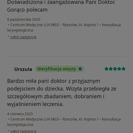
Doświadczona i zaangażowana Pani Doktor.
Gorąco polecam
8 października 2025
•
Centrum Medyczne LUX MED – Rzeszów, Al. Kopisto 1
•
konsultacja
laryngologiczna
w opinii użytkownika K.
•
zgłoś nadużycie
Urszula
Weryfikacja wizyty
U
Bardzo miła pani doktor z przyjaznym
podejsciem do dziecka. Wizyta przebiegła ze
szczegółowym zbadaniem, dobraniem i
wyjaśnieniem leczenia.
4 czerwca 2025
•
Centrum Medyczne LUX MED – Rzeszów, Al. Kopisto 1
•
konsultacja
laryngologiczna
w opinii użytkownika Urszula
•
zgłoś nadużycie