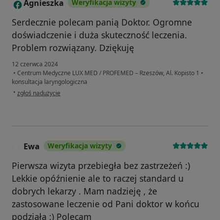
Agnieszka
Weryfikacja wizyty
A
Serdecznie polecam panią Doktor. Ogromne
doświadczenie i duża skuteczność leczenia.
Problem rozwiązany. Dziękuję
12 czerwca 2024
•
Centrum Medyczne LUX MED / PROFEMED – Rzeszów, Al. Kopisto 1
•
konsultacja laryngologiczna
w opinii użytkownika Agnieszka
•
zgłoś nadużycie
Ewa
Weryfikacja wizyty
E
Pierwsza wizyta przebiegła bez zastrzeżeń :)
Lekkie opóźnienie ale to raczej standard u
dobrych lekarzy . Mam nadzieję , że
zastosowane leczenie od Pani doktor w końcu
podziała :) Polecam