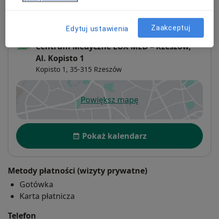
Adres 1
Adres 2
Adres 3
Zaakceptuj
Edytuj ustawienia
Centrum Medyczne LUX MED – Rzeszów,
Al. Kopisto 1
Kopisto 1,
35-315
Rzeszów
Powiększ mapę
otwiera się w nowej karcie
Dostępność
Pokaż kalendarz
Metody płatności (wizyty prywatne)
Gotówka
Karta płatnicza
Telefon