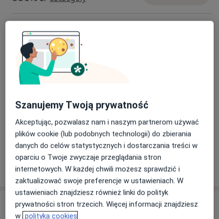
Drobne zabiegi laryngologiczne
Szczegóły
Endoskopia
Od 166 zł
Szczegóły
Konsultacja laryngologa dziecięcego
Szanujemy Twoją prywatność
Od 319 zł
Szczegóły
Akceptując, pozwalasz nam i naszym partnerom używać
plików cookie (lub podobnych technologii) do zbierania
+ 1 usługa
danych do celów statystycznych i dostarczania treści w
oparciu o Twoje zwyczaje przeglądania stron
W jaki sposób ustalane są ceny?
internetowych. W każdej chwili możesz sprawdzić i
zaktualizować swoje preferencje w ustawieniach. W
ustawieniach znajdziesz również linki do polityk
Adresy (3)
prywatności stron trzecich. Więcej informacji znajdziesz
w
polityka cookies