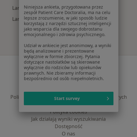
Niniejsza ankieta, przygotowana przez
Laryngolodzy z Allianz w Rzeszowie
zespół Patient Care Doctoralia, ma na celu
lepsze zrozumienie, w jaki sposób ludzie
Laryngolodzy z PZU Zdrowie w Rzeszowie
korzystają z narzędzi sztucznej inteligencji
jako wsparcia dla swojego dobrostanu
emocjonalnego i zdrowia psychicznego.
Udział w ankiecie jest anonimowy, a wyniki
będą analizowane i prezentowane
wyłącznie w formie zbiorczej. Pytania
dotyczące nastolatków są skierowane
Serwis
wyłącznie do rodziców lub opiekunów
prawnych. Nie zbieramy informacji
Regulamin
bezpośrednio od osób niepełnoletnich.
Polityka prywatności pacjentów
Polityka prywatności profesjonalistów
Polityka prywatności dla profesjonalistów, których
Start survey
dane pozyskaliśmy samodzielnie
Polityka cookies
Jak działają wyniki wyszukiwania
Dostępność
O nas