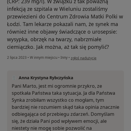
(CRP: 239 mg/l). W związku z tak poważną
infekcją ze szpitala w Wieluniu zostaliśmy
przewiezieni do Centrum Zdrowia Matki Polki w
Łodzi. Tam lekarze pokazali nam, że synek ma
również inne objawy świadczące o urosepsie:
wysypka, obrzęk na twarzy, nabrzmiałe
ciemiączko. Jak można, aż tak się pomylić?
w opinii użytkownika Pacjent
2 lipca 2023
•
W innym miejscu
•
Inny
•
zgłoś nadużycie
Anna Krystyna Rybczyńska
Pani Marto, jest mi ogromnie przykro, ze
spotkała Państwa taka sytuacja. Ja dla Państwa
Synka zrobiłam wszystko co mogłam, tym
bardziej nie rozumiem skąd taka opinia znacznie
odbiegająca od przebiegu zdarzeń. Domyślam
się, że działa Pani pod wpływem emocji, ale
niestety nie mogę sobie pozwolić na