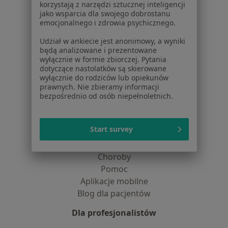
korzystają z narzędzi sztucznej inteligencji
Dostępność
jako wsparcia dla swojego dobrostanu
O nas
emocjonalnego i zdrowia psychicznego.
Praca
Rekrutujemy!
Udział w ankiecie jest anonimowy, a wyniki
Partnerzy
będą analizowane i prezentowane
Centrum prasowe
wyłącznie w formie zbiorczej. Pytania
dotyczące nastolatków są skierowane
Kontakt
wyłącznie do rodziców lub opiekunów
prawnych. Nie zbieramy informacji
Dla pacjentów
bezpośrednio od osób niepełnoletnich.
Lekarze
Placówki medyczne
Start survey
Pytania i odpowiedzi
Usługi i zabiegi
Choroby
Pomoc
Aplikacje mobilne
Blog dla pacjentów
Dla profesjonalistów