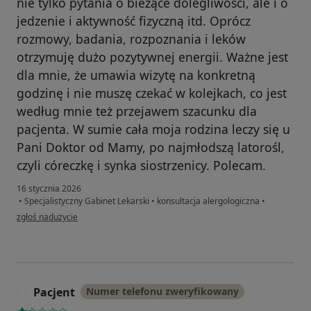
nie tylko pytania o bieżące dolegliwości, ale i o
jedzenie i aktywność fizyczną itd. Oprócz
rozmowy, badania, rozpoznania i leków
otrzymuję dużo pozytywnej energii. Ważne jest
dla mnie, że umawia wizytę na konkretną
godzinę i nie muszę czekać w kolejkach, co jest
według mnie też przejawem szacunku dla
pacjenta. W sumie cała moja rodzina leczy się u
Pani Doktor od Mamy, po najmłodszą latorośl,
czyli córeczkę i synka siostrzenicy. Polecam.
16 stycznia 2026
•
Specjalistyczny Gabinet Lekarski
•
konsultacja alergologiczna
•
w opinii użytkownika Maja
zgłoś nadużycie
Pacjent
Numer telefonu zweryfikowany
P