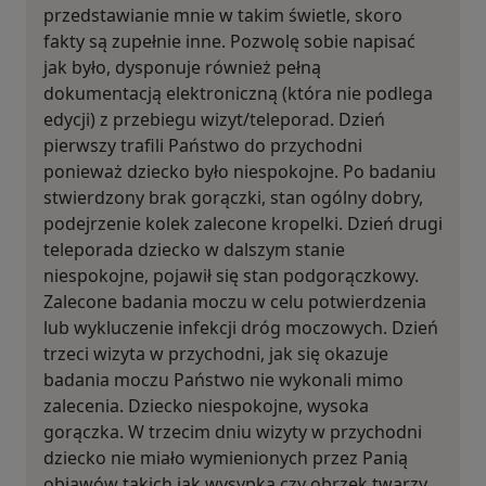
przedstawianie mnie w takim świetle, skoro
fakty są zupełnie inne. Pozwolę sobie napisać
jak było, dysponuje również pełną
dokumentacją elektroniczną (która nie podlega
edycji) z przebiegu wizyt/teleporad. Dzień
pierwszy trafili Państwo do przychodni
ponieważ dziecko było niespokojne. Po badaniu
stwierdzony brak gorączki, stan ogólny dobry,
podejrzenie kolek zalecone kropelki. Dzień drugi
teleporada dziecko w dalszym stanie
niespokojne, pojawił się stan podgorączkowy.
Zalecone badania moczu w celu potwierdzenia
lub wykluczenie infekcji dróg moczowych. Dzień
trzeci wizyta w przychodni, jak się okazuje
badania moczu Państwo nie wykonali mimo
zalecenia. Dziecko niespokojne, wysoka
gorączka. W trzecim dniu wizyty w przychodni
dziecko nie miało wymienionych przez Panią
objawów takich jak wysypka czy obrzęk twarzy.