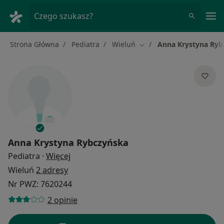
Me
Czego szukasz?
Strona Główna
Pediatra
Wieluń
Anna Krystyna Ryb
Zmień miasto
Anna Krystyna Rybczyńska
O specjalizacjach
Pediatra
·
Więcej
Wieluń
2 adresy
Nr PWZ: 7620244
2 opinie