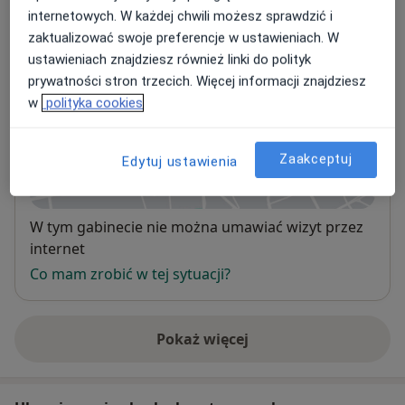
internetowych. W każdej chwili możesz sprawdzić i
Adres 1
Adres 2
zaktualizować swoje preferencje w ustawieniach. W
ustawieniach znajdziesz również linki do polityk
prywatności stron trzecich. Więcej informacji znajdziesz
Specjalistyczny Gabinet Lekarski
w
polityka cookies
Al. Tadeusza Kościuszki 62,
98-300
Wieluń
Zaakceptuj
Edytuj ustawienia
Powiększ mapę
otwiera się w nowej karcie
Dostępność
W tym gabinecie nie można umawiać wizyt przez
internet
Co mam zrobić w tej sytuacji?
Pokaż więcej
o adresie