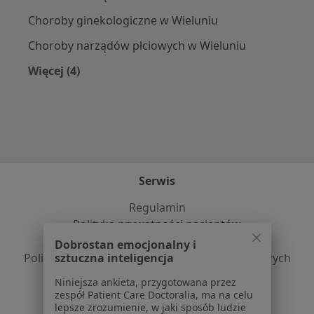
Choroby ginekologiczne w Wieluniu
Choroby narządów płciowych w Wieluniu
Więcej (4)
Więcej w kategorii: Najczęście leczone choroby
Serwis
Regulamin
Polityka prywatności pacjentów
Polityka prywatności profesjonalistów
Dobrostan emocjonalny i
sztuczna inteligencja
Polityka prywatności dla profesjonalistów, których
dane pozyskaliśmy samodzielnie
Niniejsza ankieta, przygotowana przez
Polityka cookies
zespół Patient Care Doctoralia, ma na celu
lepsze zrozumienie, w jaki sposób ludzie
Jak działają wyniki wyszukiwania