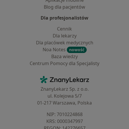
Aplikacje mobilne
Blog dla pacjentów
Dla profesjonalistów
Cennik
Dla lekarzy
Dla placówek medycznych
Noa Notes
nowość
Baza wiedzy
Centrum Pomocy dla Specjalisty
Kontakt
ZnanyLekarz - Strona główna
ZnanyLekarz Sp. z o.o.
ul. Kolejowa 5/7
01-217 Warszawa, Polska
NIP: ⁠7010224868
KRS: ⁠0000347997
REGON: ⁠142276657