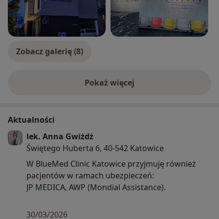
regularnie uczestniczę w Dniach Laryngologii
Dziecięcej w różnych miastach kraju. Odbyłam wiele
praktycznych kursów z zakresu zabiegów
endoskopowych nosa, dróg oddechowych oraz
mikrochirurgii ucha.
Zobacz galerię (8)
Pokaż więcej
o doświadczeniu
Aktualności
lek. Anna Gwiżdż
Świętego Huberta 6, 40-542 Katowice
W BlueMed Clinic Katowice przyjmuję również
pacjentów w ramach ubezpieczeń:
JP MEDICA, AWP (Mondial Assistance).
30/03/2026