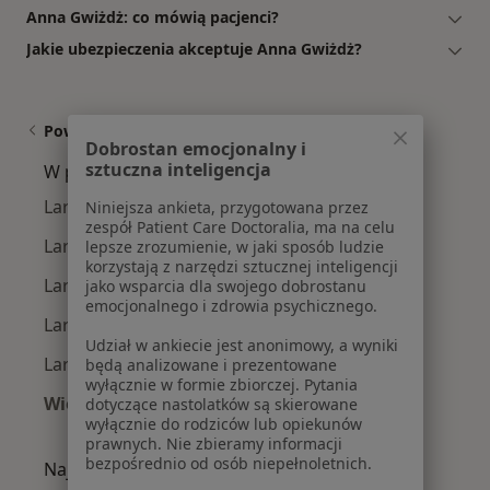
Anna Gwiżdż: co mówią pacjenci?
Jakie ubezpieczenia akceptuje Anna Gwiżdż?
Powiązane wyszukiwania
Dobrostan emocjonalny i
sztuczna inteligencja
W pobliżu Katowic
Laryngolodzy dziecięcy w Chorzowie
Niniejsza ankieta, przygotowana przez
zespół Patient Care Doctoralia, ma na celu
Laryngolodzy dziecięcy w Gliwicach
lepsze zrozumienie, w jaki sposób ludzie
korzystają z narzędzi sztucznej inteligencji
Laryngolodzy dziecięcy w Piekarach Śląskich
jako wsparcia dla swojego dobrostanu
emocjonalnego i zdrowia psychicznego.
Laryngolodzy dziecięcy w Dąbrowie Górniczej
Udział w ankiecie jest anonimowy, a wyniki
Laryngolodzy dziecięcy w Sosnowcu
będą analizowane i prezentowane
wyłącznie w formie zbiorczej. Pytania
Więcej (13)
dotyczące nastolatków są skierowane
wyłącznie do rodziców lub opiekunów
Więcej w kategorii: W pobliżu Katowic
prawnych. Nie zbieramy informacji
bezpośrednio od osób niepełnoletnich.
Najczęście leczone choroby