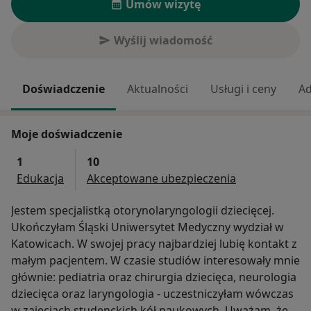
Umów wizytę
Wyślij wiadomość
Doświadczenie
Aktualności
Usługi i ceny
Ad
Moje doświadczenie
1
10
Edukacja
Akceptowane ubezpieczenia
Jestem specjalistką otorynolaryngologii dziecięcej.
Ukończyłam Śląski Uniwersytet Medyczny wydział w
Katowicach. W swojej pracy najbardziej lubię kontakt z
małym pacjentem. W czasie studiów interesowały mnie
głównie: pediatria oraz chirurgia dziecięca, neurologia
dziecięca oraz laryngologia - uczestniczyłam wówczas
w zajęciach studenckich kół naukowych. Uważam, że w