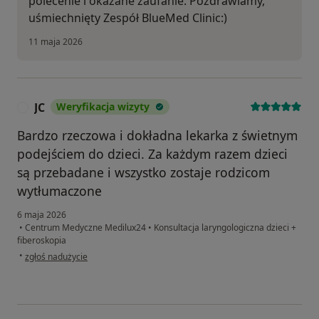
polecenie i okazane zaufanie. Pozdrawiamy,
uśmiechnięty Zespół BlueMed Clinic:)
11 maja 2026
JC
Weryfikacja wizyty
J
Bardzo rzeczowa i dokładna lekarka z świetnym
podejściem do dzieci. Za każdym razem dzieci
są przebadane i wszystko zostaje rodzicom
wytłumaczone
6 maja 2026
•
Centrum Medyczne Medilux24
•
Konsultacja laryngologiczna dzieci +
fiberoskopia
w opinii użytkownika JC
•
zgłoś nadużycie