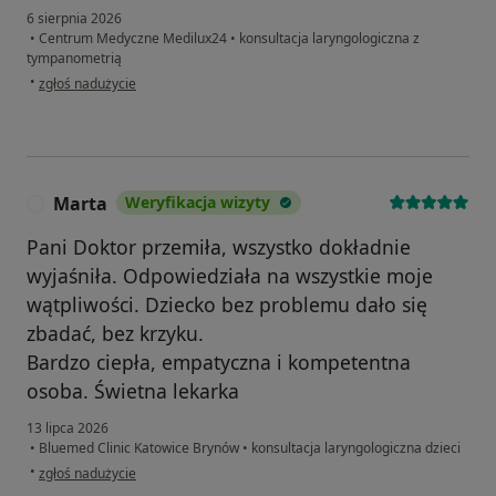
6 sierpnia 2026
•
Centrum Medyczne Medilux24
•
konsultacja laryngologiczna z
tympanometrią
w opinii użytkownika Sushi
•
zgłoś nadużycie
Marta
Weryfikacja wizyty
M
Pani Doktor przemiła, wszystko dokładnie
wyjaśniła. Odpowiedziała na wszystkie moje
wątpliwości. Dziecko bez problemu dało się
zbadać, bez krzyku.
Bardzo ciepła, empatyczna i kompetentna
osoba. Świetna lekarka
13 lipca 2026
•
Bluemed Clinic Katowice Brynów
•
konsultacja laryngologiczna dzieci
w opinii użytkownika Marta
•
zgłoś nadużycie