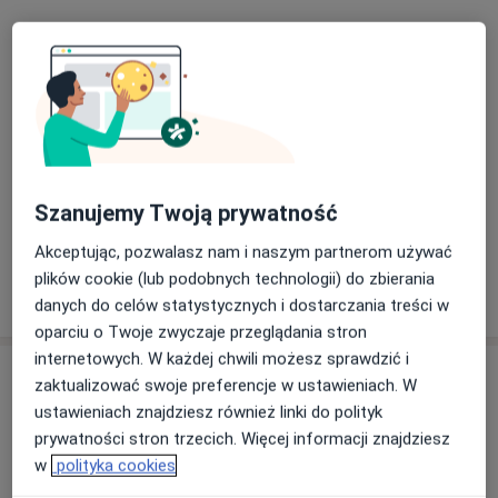
Szanujemy Twoją prywatność
Akceptując, pozwalasz nam i naszym partnerom używać
plików cookie (lub podobnych technologii) do zbierania
Pokaż więcej aktualności (2)
danych do celów statystycznych i dostarczania treści w
oparciu o Twoje zwyczaje przeglądania stron
internetowych. W każdej chwili możesz sprawdzić i
Usługi i ceny
zaktualizować swoje preferencje w ustawieniach. W
ustawieniach znajdziesz również linki do polityk
Konsultacja laryngologiczna
prywatności stron trzecich. Więcej informacji znajdziesz
Od 250 zł
Szczegóły
w
polityka cookies