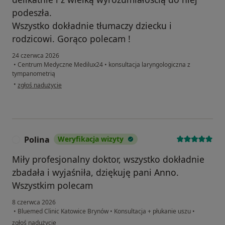
podeszła.
Wszystko dokładnie tłumaczy dziecku i
rodzicowi. Gorąco polecam !
24 czerwca 2026
•
Centrum Medyczne Medilux24
•
konsultacja laryngologiczna z
tympanometrią
w opinii użytkownika Ewelina
•
zgłoś nadużycie
Polina
Weryfikacja wizyty
P
Miły profesjonalny doktor, wszystko dokładnie
zbadała i wyjaśniła, dziękuję pani Anno.
Wszystkim polecam
8 czerwca 2026
•
Bluemed Clinic Katowice Brynów
•
Konsultacja + płukanie uszu
•
w opinii użytkownika Polina
zgłoś nadużycie