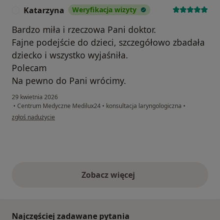
Katarzyna
Weryfikacja wizyty
K
Bardzo miła i rzeczowa Pani doktor.
Fajne podejście do dzieci, szczegółowo zbadała
dziecko i wszystko wyjaśniła.
Polecam
Na pewno do Pani wrócimy.
29 kwietnia 2026
•
Centrum Medyczne Medilux24
•
konsultacja laryngologiczna
•
w opinii użytkownika Katarzyna
zgłoś nadużycie
Zobacz więcej
opinie powyżej
Najczęściej zadawane pytania