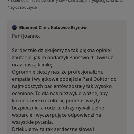
•
Bluemed Clinic Katowice Brynów
•
konsultacja laryngologiczna dzieci
w opinii użytkownika Asia
•
zgłoś nadużycie
Bluemed Clinic Katowice Brynów
Pani Joanno,
Serdecznie dziękujemy za tak piękną opinię i
zaufanie, jakim obdarzyli Państwo dr Gwizdź
oraz naszą klinikę.
Ogromnie cieszy nas, że profesjonalizm,
empatia i wyjątkowe podejście Pani Doktor do
najmłodszych pacjentów zostały tak wysoko
ocenione. To dla nas niezwykle ważne, aby
każde dziecko czuło się podczas wizyty
bezpiecznie, a rodzice otrzymywali pełne
wsparcie i wyczerpujące odpowiedzi na
wszystkie pytania.
Dziękujemy za tak serdeczne słowa i