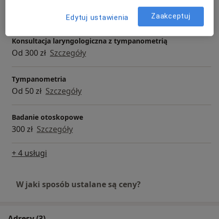
Konsultacja laryngologiczna dzieci
300 zł
Szczegóły
Zaakceptuj
Edytuj ustawienia
Konsultacja laryngologiczna z tympanometrią
Od 300 zł
Szczegóły
Tympanometria
Od 50 zł
Szczegóły
Badanie otoskopowe
300 zł
Szczegóły
+ 4 usługi
W jaki sposób ustalane są ceny?
Adresy (3)