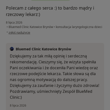
Polecam z całego serca :) to bardzo mądry i
rzeczowy lekarz:)
8 lipca 2026
•
Bluemed Clinic Katowice Brynów
•
konsultacja laryngologiczna dzieci
w opinii użytkownika Anna W.
•
zgłoś nadużycie
Bluemed Clinic Katowice Brynów
Dziękujemy za tak miłą opinię i serdeczną
rekomendację. Cieszymy się, że wizyta spełniła
Pani oczekiwania i że doceniła Pani wiedzę oraz
rzeczowe podejście lekarza. Takie słowa są dla
nas ogromną motywacją do dalszej pracy.
Dziękujemy za zaufanie i życzymy dużo zdrowia!
Pozdrawiamy, uśmiechnięty Zespół BlueMed
Clinic:)
8 lipca 2026