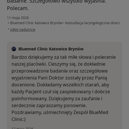
badanie. Szczegółowo wszystko wyjaśnia.
Polecam.
11 maja 2026
•
Bluemed Clinic Katowice Brynów
•
konsultacja laryngologiczna dzieci
w opinii użytkownika Ania
•
zgłoś nadużycie
Bluemed Clinic Katowice Brynów
Bardzo dziękujemy za tak miłe słowa i polecenie
naszej placówki. Cieszymy się, że dokładnie
przeprowadzone badanie oraz szczegółowe
wyjaśnienia Pani Doktor zostały przez Panią
docenione. Dokładamy wszelkich starań, aby
każdy Pacjent czuł się zaopiekowany i dobrze
poinformowany. Dziękujemy za zaufanie i
serdecznie zapraszamy ponownie.
Pozdrawiamy, uśmiechnięty Zespół BlueMed
Clinic:)
12 maja 2026