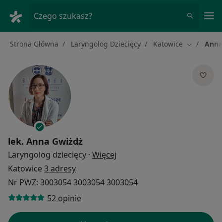
Me
Czego szukasz?
Strona Główna
Laryngolog Dziecięcy
Katowice
Anna
Zmień mia
lek.
Anna Gwiżdż
O specjalizacjach
Laryngolog dziecięcy
·
Więcej
Katowice
3 adresy
Nr PWZ: 3003054 3003054 3003054
52 opinie