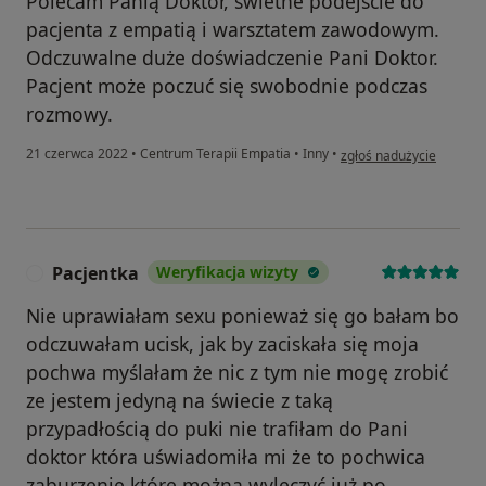
Polecam Panią Doktor, świetne podejście do
pacjenta z empatią i warsztatem zawodowym.
Odczuwalne duże doświadczenie Pani Doktor.
Pacjent może poczuć się swobodnie podczas
rozmowy.
w opinii użytkownika My
21 czerwca 2022
•
Centrum Terapii Empatia
•
Inny
•
zgłoś nadużycie
Pacjentka
Weryfikacja wizyty
P
Nie uprawiałam sexu ponieważ się go bałam bo
odczuwałam ucisk, jak by zaciskała się moja
pochwa myślałam że nic z tym nie mogę zrobić
ze jestem jedyną na świecie z taką
przypadłością do puki nie trafiłam do Pani
doktor która uświadomiła mi że to pochwica
zaburzenie które można wyleczyć już po