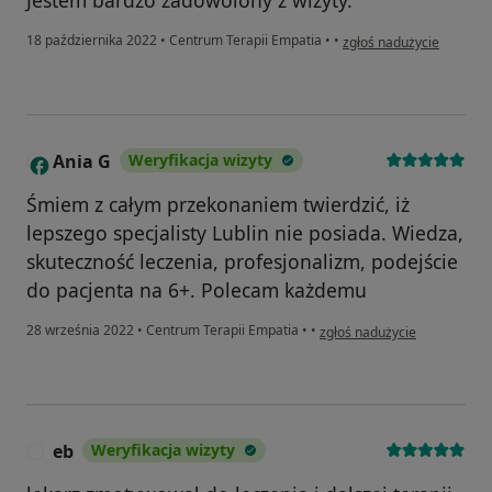
w opinii użytkownika M
18 października 2022
•
Centrum Terapii Empatia
•
•
zgłoś nadużycie
Ania G
Weryfikacja wizyty
A
Śmiem z całym przekonaniem twierdzić, iż
lepszego specjalisty Lublin nie posiada. Wiedza,
skuteczność leczenia, profesjonalizm, podejście
do pacjenta na 6+. Polecam każdemu
w opinii użytkownika Ania G
28 września 2022
•
Centrum Terapii Empatia
•
•
zgłoś nadużycie
eb
Weryfikacja wizyty
E