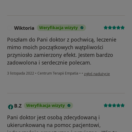
Wiktoria
Weryfikacja wizyty
W
Poszłam do Pani doktor z pochwicą, leczenie
mimo moich początkowych wątpliwości
przyniosło zamierzony efekt. Jestem bardzo
zadowolona i serdecznie polecam.
w opinii użytkownika Wiktoria
3 listopada 2022
•
Centrum Terapii Empatia
•
•
zgłoś nadużycie
B.Z
Weryfikacja wizyty
B
Pani doktor jest osobą zdecydowaną i
ukierunkowaną na pomoc pacjentowi,