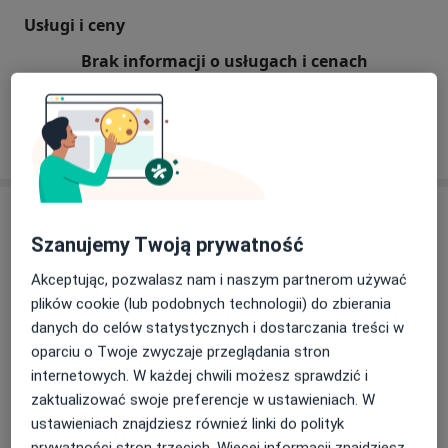
sądowo-seksuologicznym. Opiniuję osoby podejrzane,
Usługi i ceny
bądź oskarżone o przestępstwa przeciwko wolności
Brak informacji o usługach i cenach
seksualnej, a także osoby, co do których dyrektor
Ten lekarz nie dodał jeszcze informacji o usługach i
zakładu karnego złożył wniosek o uznane ich za osoby
cenach.
stwarzające zagrożenie. +Nie prowadzę diagnozy ani
hormonoterapii osób transseksualnych.
Przyjmuję:
1. Centrum Terapii Empatia Lublin, ul. Seweryna
Adres
Sierpińskiego 58b
Szanujemy Twoją prywatność
Centrum Terapii Empatia
UWAGA! Nie wystawiam recept zdalnie, tylko po
Akceptując, pozwalasz nam i naszym partnerom używać
Seweryna Sierpińskiego 58b,
20-448
Lublin
osobistym kontakcie z pacjentem w gabinecie
plików cookie (lub podobnych technologii) do zbierania
danych do celów statystycznych i dostarczania treści w
Powiększ mapę
oparciu o Twoje zwyczaje przeglądania stron
otwiera się w nowej karcie
internetowych. W każdej chwili możesz sprawdzić i
zaktualizować swoje preferencje w ustawieniach. W
Dostępność
W tym gabinecie nie można umawiać wizyt przez
ustawieniach znajdziesz również linki do polityk
internet