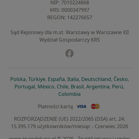
NIP: ⁠7010224868
KRS: ⁠0000347997
REGON: ⁠142276657
Sąd Rejonowy dla m.st. Warszawy w Warszawie XII
Wydział Gospodarczy KRS
Facebook
otwiera się w nowej karcie
otwiera się w nowej karcie
otwiera się w nowej karcie
otwiera się w nowej karcie
otwiera się w nowej karci
otwiera się
otwi
Polska
,
Türkiye
,
España
,
Italia
,
Deutschland
,
Česko
,
otwiera się w nowej karcie
otwiera się w nowej karcie
otwiera się w nowej karcie
otwiera się w nowej kar
otwiera się 
otwier
Portugal
,
México
,
Chile
,
Brasil
,
Argentina
,
Perú
,
otwiera się w nowej karc
Colombia
Płatności kartą
ROZPORZĄDZENIE (UE) 2022/2065 (DSA) art. 24:
15.395.179 użytkowników/miesiąc - Czerwiec 2026
www.znanylekarz.pl © 2026 - Znajdź lekarza i umów