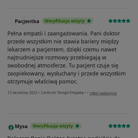
Pacjentka
Weryfikacja wizyty
P
Pełna empatii i zaangażowania. Pani doktor
przede wszystkim nie stawia bariery między
lekarzem a pacjentem, dzięki czemu nawet
najtrudniejsze rozmowy przebiegają w
swobodnej atmosferze. Tu pacjent czuje się
zaopiekowany, wysłuchany i przede wszystkim
otrzymuje właściwą pomoc.
w opinii użytkownika Pacjen
12 września 2022
•
Centrum Terapii Empatia
•
•
zgłoś nadużycie
Mysa
Weryfikacja wizyty
M