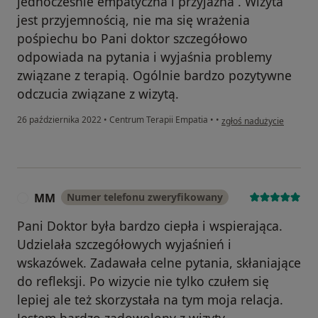
jednocześnie empatyczna i przyjazna . Wizyta
jest przyjemnością, nie ma się wrażenia
pośpiechu bo Pani doktor szczegółowo
odpowiada na pytania i wyjaśnia problemy
związane z terapią. Ogólnie bardzo pozytywne
odczucia związane z wizytą.
w opinii użytkownika B.Z
26 października 2022
•
Centrum Terapii Empatia
•
•
zgłoś nadużycie
MM
Numer telefonu zweryfikowany
M
Pani Doktor była bardzo ciepła i wspierająca.
Udzielała szczegółowych wyjaśnień i
wskazówek. Zadawała celne pytania, skłaniające
do refleksji. Po wizycie nie tylko czułem się
lepiej ale też skorzystała na tym moja relacja.
Jestem bardzo zadowolony z wizyty.