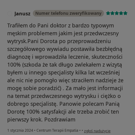
Janusz
Numer telefonu zweryfikowany
J
Trafiłem do Pani doktor z bardzo typowym
męskim problemem jakim jest przedwczesny
wytrysk.Pani Dorota po przeprowadzeniu
szczegółowego wywiadu postawiła bezbłędną
diagnozę i wprowadziła leczenie, skuteczności
100% (szkoda że tak długo zwlekałem z wizytą
byłem u innego specjalisty kilka lat wcześniej
ale nic nie pomogło więc straciłem nadzieje że
mogę sobie poradzić) . Za mało jest informacji
na temat przedwczesnego wytrysku i ciężko o
dobrego specjalistę. Panowie polecam Panią
Dorotę 100% satysfakcji ale trzeba zrobić ten
pierwszy krok. Pozdrawiam
w opinii użytkownika Janusz
1 stycznia 2024
•
Centrum Terapii Empatia
•
•
zgłoś nadużycie