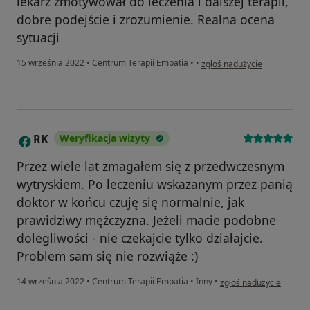
lekarz zmotywował do leczenia i dalszej terapii,
dobre podejście i zrozumienie. Realna ocena
sytuacji
w opinii użytkownika eb
15 września 2022
•
Centrum Terapii Empatia
•
•
zgłoś nadużycie
RK
Weryfikacja wizyty
R
Przez wiele lat zmagałem się z przedwczesnym
wytryskiem. Po leczeniu wskazanym przez panią
doktor w końcu czuję się normalnie, jak
prawidziwy mężczyzna. Jeżeli macie podobne
dolegliwości - nie czekajcie tylko działajcie.
Problem sam się nie rozwiąże :)
w opinii użytkownika RK
14 września 2022
•
Centrum Terapii Empatia
•
Inny
•
zgłoś nadużycie