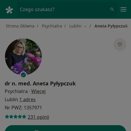
Me
Czego szukasz?
Strona Główna
Psychiatra
Lublin
Aneta Pyłypczuk
Zmień miasto
dr n. med.
Aneta Pyłypczuk
O specjalizacjach
Psychiatra
·
Więcej
Lublin
1 adres
Nr PWZ: 1357971
231 opinii