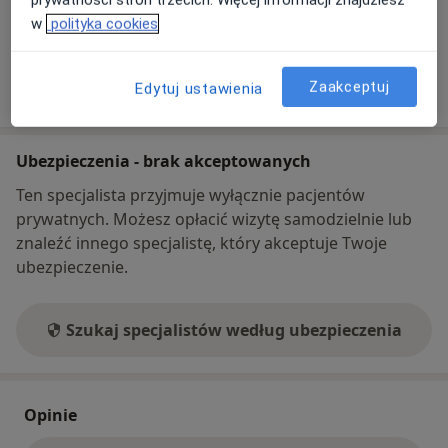
prywatności stron trzecich. Więcej informacji znajdziesz
Co mam zrobić w tej sytuacji?
w
polityka cookies
Pokaż więcej
Zaakceptuj
Edytuj ustawienia
o adresie
Ubezpieczenia - brak akceptowanych
Ten specjalista przyjmuje wyłącznie pacjentów
prywatnych. Możesz opłacić wizytę samodzielnie lub
znaleźć innego specjalistę, który akceptuje Twoje
ubezpieczenie.
Szukaj specjalistów według ubezpieczenia
Opinie