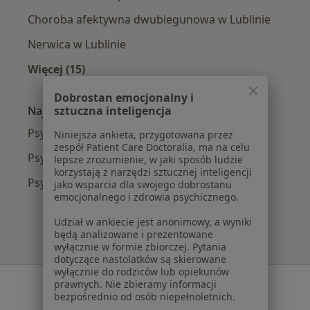
Choroba afektywna dwubiegunowa w Lublinie
Nerwica w Lublinie
Więcej (15)
Więcej w kategorii: Najczęście leczone chorob
Dobrostan emocjonalny i
sztuczna inteligencja
Najpopularniejsze ubezpieczenia
Psychiatrzy z PZU Zdrowie w Lublinie
Niniejsza ankieta, przygotowana przez
zespół Patient Care Doctoralia, ma na celu
Psychiatrzy z POLMED w Lublinie
lepsze zrozumienie, w jaki sposób ludzie
korzystają z narzędzi sztucznej inteligencji
Psychiatrzy z Enel-med w Lublinie
jako wsparcia dla swojego dobrostanu
emocjonalnego i zdrowia psychicznego.
Udział w ankiecie jest anonimowy, a wyniki
będą analizowane i prezentowane
wyłącznie w formie zbiorczej. Pytania
dotyczące nastolatków są skierowane
wyłącznie do rodziców lub opiekunów
Serwis
prawnych. Nie zbieramy informacji
bezpośrednio od osób niepełnoletnich.
Regulamin