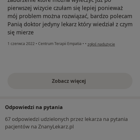
pierwszej wizycie czułam się lepiej ponieważ
mój problem można rozwiązać, bardzo polecam
Panią doktor jedyny lekarz który wiedział z czym
się mierze
w opinii użytkownika Pacjentk
1 czerwca 2022
•
Centrum Terapii Empatia
•
•
zgłoś nadużycie
Zobacz więcej
opinie powyżej
Odpowiedzi na pytania
67 odpowiedzi udzielonych przez lekarza na pytania
pacjentów na ZnanyLekarz.pl