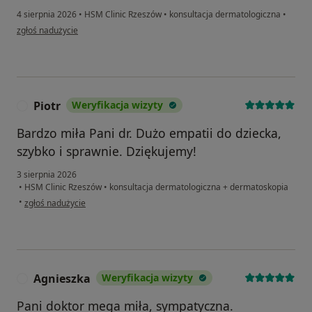
4 sierpnia 2026
•
HSM Clinic Rzeszów
•
konsultacja dermatologiczna
•
w opinii użytkownika Mirek
zgłoś nadużycie
Piotr
Weryfikacja wizyty
P
Bardzo miła Pani dr. Dużo empatii do dziecka,
szybko i sprawnie. Dziękujemy!
3 sierpnia 2026
•
HSM Clinic Rzeszów
•
konsultacja dermatologiczna + dermatoskopia
w opinii użytkownika Piotr
•
zgłoś nadużycie
Agnieszka
Weryfikacja wizyty
A
Pani doktor mega miła, sympatyczna.