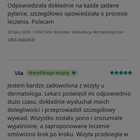
Odpowiedziała dokładnie na każde zadane
pytanie, szczegółowo opowiedziała o procesie
leczenia. Polecam
28 lipca 2026
•
HSM Clinic Rzeszów
•
konsultacja dermatologiczna
•
w opinii użytkownika Agnieszka
zgłoś nadużycie
Ula
Weryfikacja wizyty
U
Jestem bardzo zadowolona z wizyty u
dermatologa. Lekarz poświęcił mi odpowiednio
dużo czasu, dokładnie wysłuchał moich
dolegliwości i przeprowadził szczegółowy
wywiad. Wszystko zostało jasno i zrozumiale
wyjaśnione, a zaproponowane leczenie
omówiono krok po kroku. Wizyta przebiegła w