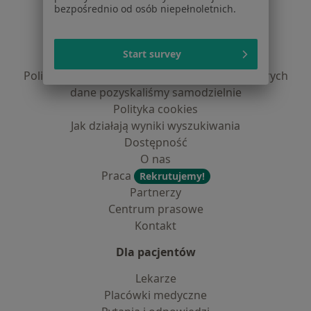
bezpośrednio od osób niepełnoletnich.
Regulamin
Polityka prywatności pacjentów
Start survey
Polityka prywatności profesjonalistów
Polityka prywatności dla profesjonalistów, których
dane pozyskaliśmy samodzielnie
Polityka cookies
Jak działają wyniki wyszukiwania
Dostępność
O nas
Praca
Rekrutujemy!
Partnerzy
Centrum prasowe
Kontakt
Dla pacjentów
Lekarze
Placówki medyczne