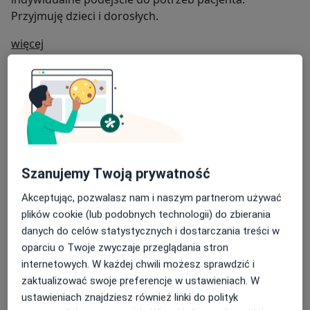
Przyjmuję dzieci i dorosłych.
O mnie
więcej
Zakres porad
Dermatologia i wenerologia
Główne obszary pomocy
Alergiczne kontaktowe zapalenie skóry
Atopowe zapalenie skóry
Brodawki łojotokowe
Brodawki wirusowe
Choroby włosów i paznokci
Szanujemy Twoją prywatność
a11y_sr_more_diseases
+11
Akceptując, pozwalasz nam i naszym partnerom używać
plików cookie (lub podobnych technologii) do zbierania
Pacjenci których przyjmuję
danych do celów statystycznych i dostarczania treści w
Dorośli (Tylko pod niektórymi adresami)
oparciu o Twoje zwyczaje przeglądania stron
Dzieci (Tylko pod niektórymi adresami)
internetowych. W każdej chwili możesz sprawdzić i
zaktualizować swoje preferencje w ustawieniach. W
Rodzaje konsultacji
ustawieniach znajdziesz również linki do polityk
Stacjonarne
Zobacz lokalizacje (1)