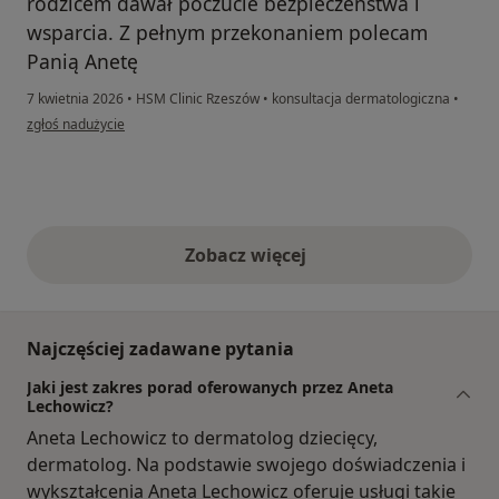
rodzicem dawał poczucie bezpieczeństwa i
wsparcia. Z pełnym przekonaniem polecam
Panią Anetę
7 kwietnia 2026
•
HSM Clinic Rzeszów
•
konsultacja dermatologiczna
•
w opinii użytkownika N
zgłoś nadużycie
Zobacz więcej
opinie powyżej
Najczęściej zadawane pytania
Jaki jest zakres porad oferowanych przez Aneta
Lechowicz?
Aneta Lechowicz to dermatolog dziecięcy,
dermatolog. Na podstawie swojego doświadczenia i
wykształcenia Aneta Lechowicz oferuje usługi takie