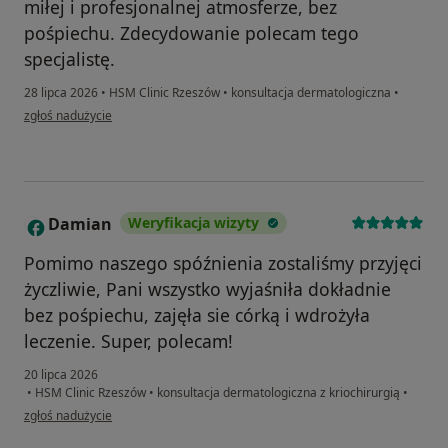
miłej i profesjonalnej atmosferze, bez
pośpiechu. Zdecydowanie polecam tego
specjalistę.
28 lipca 2026
•
HSM Clinic Rzeszów
•
konsultacja dermatologiczna
•
w opinii użytkownika Ula
zgłoś nadużycie
Damian
Weryfikacja wizyty
D
Pomimo naszego spóźnienia zostaliśmy przyjęci
życzliwie, Pani wszystko wyjaśniła dokładnie
bez pośpiechu, zajęła sie córką i wdrożyła
leczenie. Super, polecam!
20 lipca 2026
•
HSM Clinic Rzeszów
•
konsultacja dermatologiczna z kriochirurgią
•
w opinii użytkownika Damian
zgłoś nadużycie