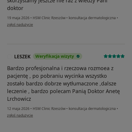
skorzystamy jeszcze nie raz z wiedzy Pani
doktor
19 maja 2026
•
HSM Clinic Rzeszów
•
konsultacja dermatologiczna
•
w opinii użytkownika Mama Gabrysi
zgłoś nadużycie
LESZEK
Weryfikacja wizyty
L
Bardzo profesjonalna i rzeczowa rozmoea z
pacjentę , po pobraniu wycinka wszystko
zostało bardzo dobrze wytłumaczone ,dalsze
leczenie , bardzo polecam Panią Doktor Anetę
Lrchowicz
12 maja 2026
•
HSM Clinic Rzeszów
•
konsultacja dermatologiczna
•
w opinii użytkownika LESZEK
zgłoś nadużycie