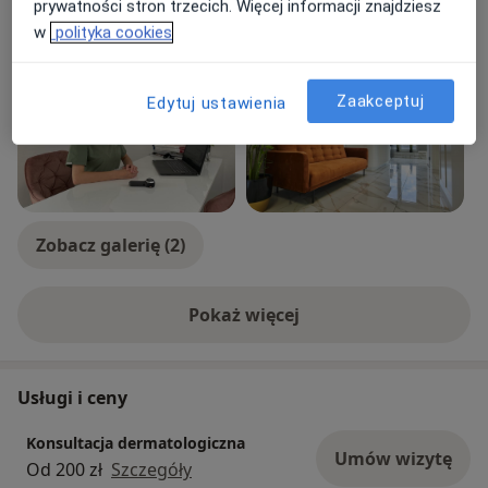
prywatności stron trzecich. Więcej informacji znajdziesz
w
polityka cookies
Zdjęcia i filmy
Zaakceptuj
Edytuj ustawienia
Zobacz galerię (2)
Pokaż więcej
o doświadczeniu
Usługi i ceny
Konsultacja dermatologiczna
Umów wizytę
Od 200 zł
Szczegóły