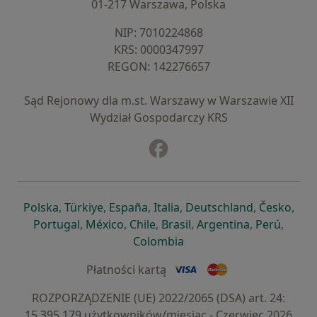
01-217 Warszawa, Polska
NIP: ⁠7010224868
KRS: ⁠0000347997
REGON: ⁠142276657
Sąd Rejonowy dla m.st. Warszawy w Warszawie XII
Wydział Gospodarczy KRS
Facebook
otwiera się w nowej karcie
otwiera się w nowej karcie
otwiera się w nowej karcie
otwiera się w nowej karcie
otwiera się w nowej karci
otwiera się
otwi
Polska
,
Türkiye
,
España
,
Italia
,
Deutschland
,
Česko
,
otwiera się w nowej karcie
otwiera się w nowej karcie
otwiera się w nowej karcie
otwiera się w nowej kar
otwiera się 
otwier
Portugal
,
México
,
Chile
,
Brasil
,
Argentina
,
Perú
,
otwiera się w nowej karc
Colombia
Płatności kartą
ROZPORZĄDZENIE (UE) 2022/2065 (DSA) art. 24:
15.395.179 użytkowników/miesiąc - Czerwiec 2026