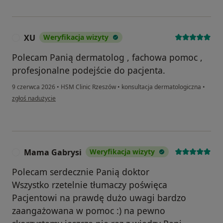
XU
Weryfikacja wizyty
X
Polecam Panią dermatolog , fachowa pomoc ,
profesjonalne podejście do pacjenta.
9 czerwca 2026
•
HSM Clinic Rzeszów
•
konsultacja dermatologiczna
•
w opinii użytkownika XU
zgłoś nadużycie
Mama Gabrysi
Weryfikacja wizyty
M
Polecam serdecznie Panią doktor
Wszystko rzetelnie tłumaczy poświęca
Pacjentowi na prawdę dużo uwagi bardzo
zaangażowana w pomoc :) na pewno