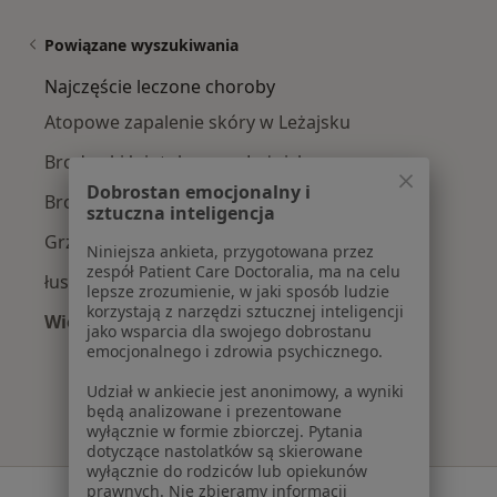
Powiązane wyszukiwania
Najczęście leczone choroby
Atopowe zapalenie skóry w Leżajsku
Brodawki łojotokowe w Leżajsku
Dobrostan emocjonalny i
Brodawki wirusowe w Leżajsku
sztuczna inteligencja
Grzybica w Leżajsku
Niniejsza ankieta, przygotowana przez
zespół Patient Care Doctoralia, ma na celu
łuszczyca w Leżajsku
lepsze zrozumienie, w jaki sposób ludzie
korzystają z narzędzi sztucznej inteligencji
Więcej (2)
jako wsparcia dla swojego dobrostanu
Więcej w kategorii: Najczęście leczone choroby
emocjonalnego i zdrowia psychicznego.
Udział w ankiecie jest anonimowy, a wyniki
będą analizowane i prezentowane
wyłącznie w formie zbiorczej. Pytania
dotyczące nastolatków są skierowane
wyłącznie do rodziców lub opiekunów
prawnych. Nie zbieramy informacji
Serwis