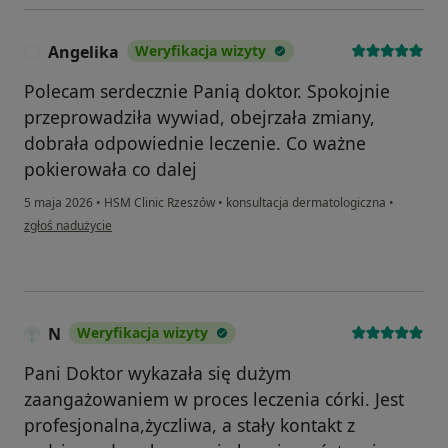
Angelika
Weryfikacja wizyty
A
Polecam serdecznie Panią doktor. Spokojnie
przeprowadziła wywiad, obejrzała zmiany,
dobrała odpowiednie leczenie. Co ważne
pokierowała co dalej
5 maja 2026
•
HSM Clinic Rzeszów
•
konsultacja dermatologiczna
•
w opinii użytkownika Angelika
zgłoś nadużycie
N
Weryfikacja wizyty
Pani Doktor wykazała się dużym
zaangażowaniem w proces leczenia córki. Jest
profesjonalna,życzliwa, a stały kontakt z