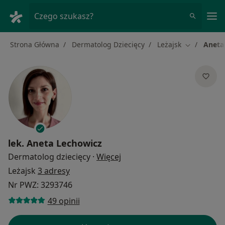
Me
Czego szukasz?
Strona Główna
Dermatolog Dziecięcy
Leżajsk
Aneta
Zmień mias
lek.
Aneta Lechowicz
O specjalizacjach
Dermatolog dziecięcy
·
Więcej
Leżajsk
3 adresy
Nr PWZ: 3293746
49 opinii