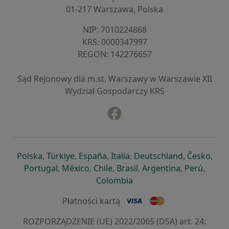
01-217 Warszawa, Polska
NIP: ⁠7010224868
KRS: ⁠0000347997
REGON: ⁠142276657
Sąd Rejonowy dla m.st. Warszawy w Warszawie XII
Wydział Gospodarczy KRS
Facebook
otwiera się w nowej karcie
otwiera się w nowej karcie
otwiera się w nowej karcie
otwiera się w nowej karcie
otwiera się w nowej karci
otwiera się
otwi
Polska
,
Türkiye
,
España
,
Italia
,
Deutschland
,
Česko
,
otwiera się w nowej karcie
otwiera się w nowej karcie
otwiera się w nowej karcie
otwiera się w nowej kar
otwiera się 
otwier
Portugal
,
México
,
Chile
,
Brasil
,
Argentina
,
Perú
,
otwiera się w nowej karc
Colombia
Płatności kartą
ROZPORZĄDZENIE (UE) 2022/2065 (DSA) art. 24: