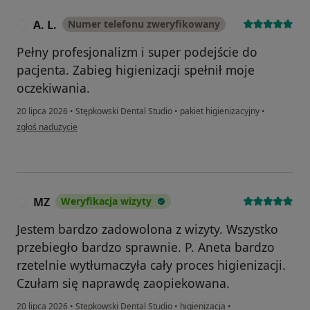
A. L.
Numer telefonu zweryfikowany
A
Pełny profesjonalizm i super podejście do
pacjenta. Zabieg higienizacji spełnił moje
oczekiwania.
20 lipca 2026
•
Stępkowski Dental Studio
•
pakiet higienizacyjny
•
w opinii użytkownika A. L.
zgłoś nadużycie
MZ
Weryfikacja wizyty
M
Jestem bardzo zadowolona z wizyty. Wszystko
przebiegło bardzo sprawnie. P. Aneta bardzo
rzetelnie wytłumaczyła cały proces higienizacji.
Czułam się naprawdę zaopiekowana.
20 lipca 2026
•
Stępkowski Dental Studio
•
higienizacja
•