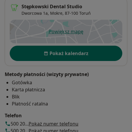
Stępkowski Dental Studio
Dworcowa 1a,
Mokre
, 87-100
Toruń
Powiększ mapę
otwiera się w nowej karcie
Dostępność
Pokaż kalendarz
Metody płatności (wizyty prywatne)
Gotówka
Karta płatnicza
Blik
Płatność ratalna
Telefon
500 20...
Pokaż numer telefonu
500 20...
Pokaż numer telefonu