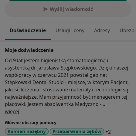
Wyślij wiadomość
Doświadczenie
Usługi i ceny
Adresy
Ubezpi
Moje doświadczenie
Od 9 lat jestem higienistką stomatologiczną i
asystentką dr Jarosława Stępkowskiego. Dzięki naszej
współpracy w czerwcu 2021 powstał gabinet
Stępkowski Dental Studio - miejsce, w którym Pacjent,
jakość leczenia i stosowane materiały i technologie są
najważniejsze. Mam przyjemność być menagerem tej
placówki. Jestem absolwentką Medyczno -
O mnie
Społecznego Centrum Kształcenia Zawodowego i
więcej
Ustawicznego w Toruniu na kierunku higienistka
Główne obszary pomocy
stomatologiczna oraz Szkoły Policealnej Medycznej im.
a11y_sr_m
Kamień nazębny
Przebarwienia zębów
+2
Mikołaja Kopernika w Toruniu na kierunku technik