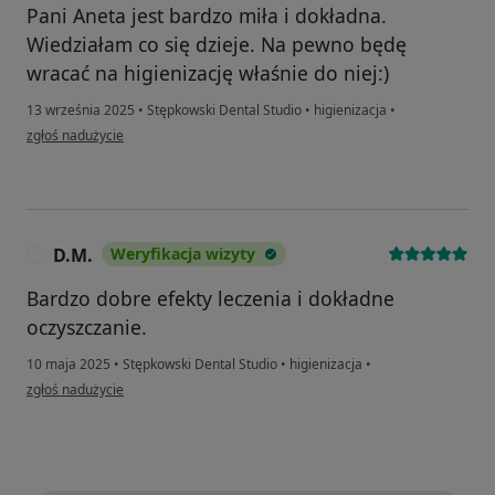
Pani Aneta jest bardzo miła i dokładna.
Wiedziałam co się dzieje. Na pewno będę
wracać na higienizację właśnie do niej:)
13 września 2025
•
Stępkowski Dental Studio
•
higienizacja
•
w opinii użytkownika Sandra
zgłoś nadużycie
D.M.
Weryfikacja wizyty
D
Bardzo dobre efekty leczenia i dokładne
oczyszczanie.
10 maja 2025
•
Stępkowski Dental Studio
•
higienizacja
•
w opinii użytkownika D.M.
zgłoś nadużycie