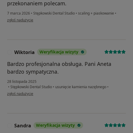
przekonaniem polecam.
7 marca 2026
•
Stępkowski Dental Studio
•
scaling + piaskowanie
•
w opinii użytkownika Karolina
zgłoś nadużycie
Wiktoria
Weryfikacja wizyty
W
Bardzo profesjonalna obsługa. Pani Aneta
bardzo sympatyczna.
28 listopada 2025
•
Stępkowski Dental Studio
•
usunięcie kamienia nazębnego
•
w opinii użytkownika Wiktoria
zgłoś nadużycie
Sandra
Weryfikacja wizyty
S