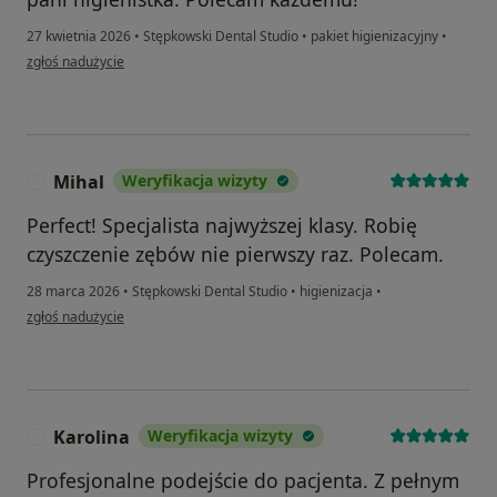
27 kwietnia 2026
•
Stępkowski Dental Studio
•
pakiet higienizacyjny
•
w opinii użytkownika Piotr
zgłoś nadużycie
Mihal
Weryfikacja wizyty
M
Perfect! Specjalista najwyższej klasy. Robię
czyszczenie zębów nie pierwszy raz. Polecam.
28 marca 2026
•
Stępkowski Dental Studio
•
higienizacja
•
w opinii użytkownika Mihal
zgłoś nadużycie
Karolina
Weryfikacja wizyty
K
Profesjonalne podejście do pacjenta. Z pełnym