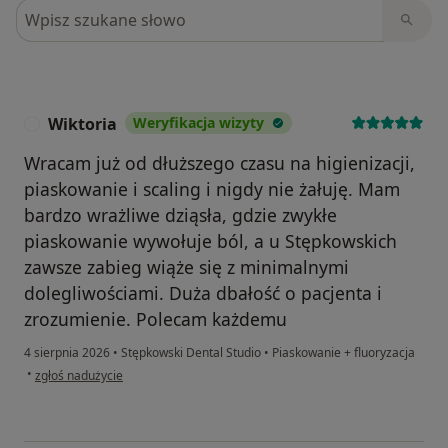
Szukaj w opiniach
Wiktoria
Weryfikacja wizyty
W
Wracam już od dłuższego czasu na higienizacji,
piaskowanie i scaling i nigdy nie żałuję. Mam
bardzo wrażliwe dziąsła, gdzie zwykłe
piaskowanie wywołuje ból, a u Stępkowskich
zawsze zabieg wiąże się z minimalnymi
dolegliwościami. Duża dbałość o pacjenta i
zrozumienie. Polecam każdemu
4 sierpnia 2026
•
Stępkowski Dental Studio
•
Piaskowanie + fluoryzacja
w opinii użytkownika Wiktoria
•
zgłoś nadużycie