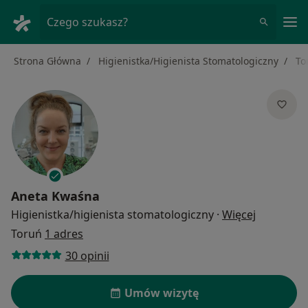
Me
Czego szukasz?
Strona Główna
Higienistka/Higienista Stomatologiczny
To
Aneta Kwaśna
O specjali
Higienistka/higienista stomatologiczny
·
Więcej
Toruń
1 adres
30 opinii
Umów wizytę