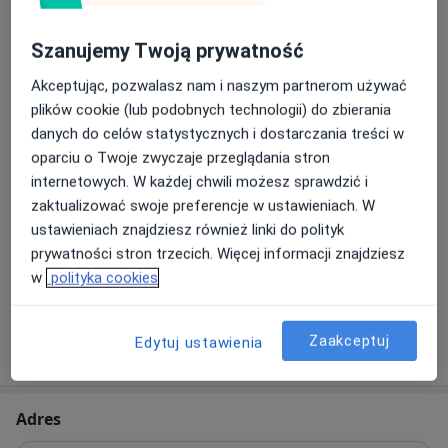
Nakładkowe wybielanie zębów
Umów wizytę
Szanujemy Twoją prywatność
1 200 zł
Szczegóły
Akceptując, pozwalasz nam i naszym partnerom używać
plików cookie (lub podobnych technologii) do zbierania
Pakiet higienizacyjny
Umów wizytę
danych do celów statystycznych i dostarczania treści w
Od 300 zł
Szczegóły
oparciu o Twoje zwyczaje przeglądania stron
internetowych. W każdej chwili możesz sprawdzić i
Pakiet higienizacyjny z
zaktualizować swoje preferencje w ustawieniach. W
instruktażem
Umów wizytę
ustawieniach znajdziesz również linki do polityk
Od 300 zł
Szczegóły
prywatności stron trzecich. Więcej informacji znajdziesz
w
polityka cookies
+ 10 usług
Zaakceptuj
Edytuj ustawienia
W jaki sposób ustalane są ceny?
Adres