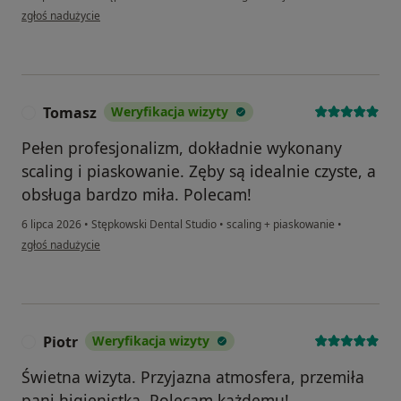
w opinii użytkownika MZ
zgłoś nadużycie
Tomasz
Weryfikacja wizyty
T
Pełen profesjonalizm, dokładnie wykonany
scaling i piaskowanie. Zęby są idealnie czyste, a
obsługa bardzo miła. Polecam!
6 lipca 2026
•
Stępkowski Dental Studio
•
scaling + piaskowanie
•
w opinii użytkownika Tomasz
zgłoś nadużycie
Piotr
Weryfikacja wizyty
P
Świetna wizyta. Przyjazna atmosfera, przemiła
pani higienistka. Polecam każdemu!