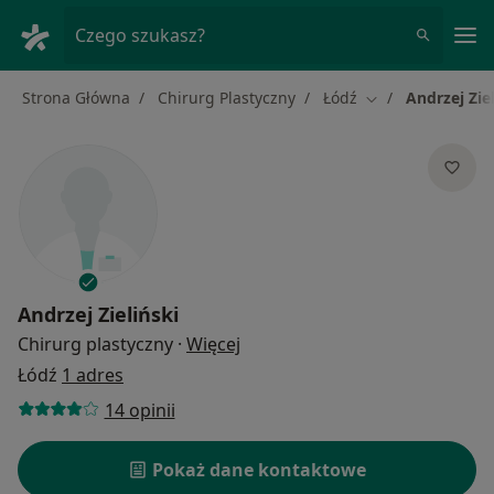
Me
Czego szukasz?
Strona Główna
Chirurg Plastyczny
Łódź
Andrzej Zie
Zmień miasto
Andrzej Zieliński
O specjalizacjach
Chirurg plastyczny
·
Więcej
Łódź
1 adres
14 opinii
Pokaż dane kontaktowe