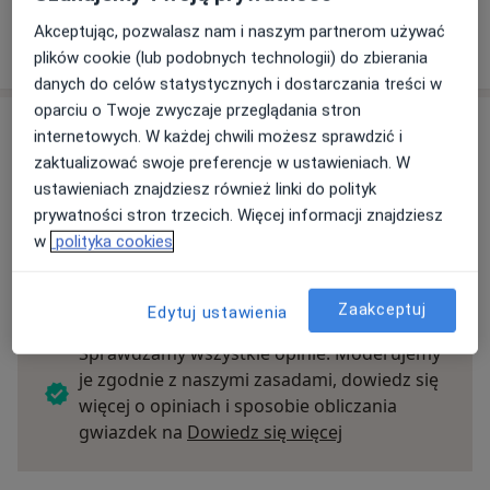
Akceptując, pozwalasz nam i naszym partnerom używać
Szukaj specjalistów według ubezpieczenia
plików cookie (lub podobnych technologii) do zbierania
danych do celów statystycznych i dostarczania treści w
oparciu o Twoje zwyczaje przeglądania stron
Opinie
internetowych. W każdej chwili możesz sprawdzić i
zaktualizować swoje preferencje w ustawieniach. W
Dodaj swoją opinię
ustawieniach znajdziesz również linki do polityk
prywatności stron trzecich. Więcej informacji znajdziesz
w
polityka cookies
14 opinii
Zaakceptuj
Edytuj ustawienia
Sprawdzamy wszystkie opinie. Moderujemy
je zgodnie z naszymi zasadami, dowiedz się
więcej o opiniach i sposobie obliczania
Dowiedz się więce
gwiazdek na
Dowiedz się więcej