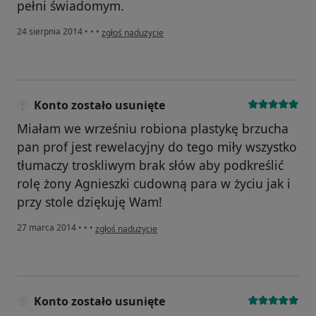
pełni świadomym.
w opinii użytkownika Chill
24 sierpnia 2014
•
•
•
zgłoś nadużycie
Konto zostało usunięte
Miałam we wrześniu robiona plastykę brzucha
pan prof jest rewelacyjny do tego miły wszystko
tłumaczy troskliwym brak słów aby podkreślić
rolę żony Agnieszki cudowną para w życiu jak i
przy stole dziękuję Wam!
w opinii użytkownika Konto zostało usunięte
27 marca 2014
•
•
•
zgłoś nadużycie
Konto zostało usunięte