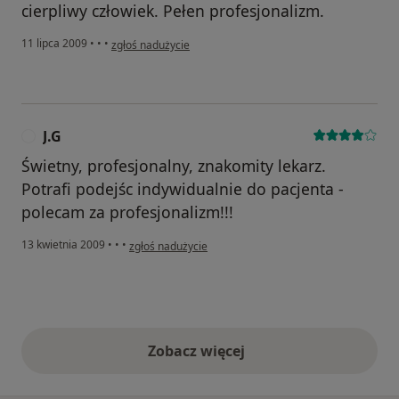
cierpliwy człowiek. Pełen profesjonalizm.
w opinii użytkownika Konto zostało usunięte
11 lipca 2009
•
•
•
zgłoś nadużycie
J.G
J
Świetny, profesjonalny, znakomity lekarz.
Potrafi podejśc indywidualnie do pacjenta -
polecam za profesjonalizm!!!
w opinii użytkownika J.G
13 kwietnia 2009
•
•
•
zgłoś nadużycie
Zobacz więcej
opinie powyżej