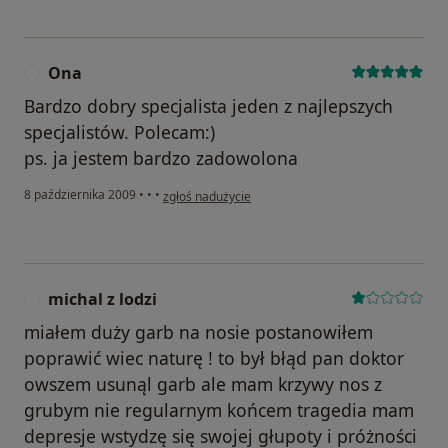
Ona
O
Bardzo dobry specjalista jeden z najlepszych
specjalistów. Polecam:)
ps. ja jestem bardzo zadowolona
w opinii użytkownika Ona
8 października 2009
•
•
•
zgłoś nadużycie
michal z lodzi
M
miałem duży garb na nosie postanowiłem
poprawić wiec naturę ! to był błąd pan doktor
owszem usunąl garb ale mam krzywy nos z
grubym nie regularnym końcem tragedia mam
depresje wstydzę się swojej głupoty i próżności