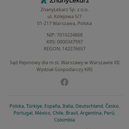
ZnanyLekarz Sp. z o.o.
ul. Kolejowa 5/7
01-217 Warszawa, Polska
NIP: ⁠7010224868
KRS: ⁠0000347997
REGON: ⁠142276657
Sąd Rejonowy dla m.st. Warszawy w Warszawie XII
Wydział Gospodarczy KRS
Facebook
otwiera się w nowej karcie
otwiera się w nowej karcie
otwiera się w nowej karcie
otwiera się w nowej karcie
otwiera się w nowej karci
otwiera się
otwi
Polska
,
Türkiye
,
España
,
Italia
,
Deutschland
,
Česko
,
otwiera się w nowej karcie
otwiera się w nowej karcie
otwiera się w nowej karcie
otwiera się w nowej kar
otwiera się 
otwier
Portugal
,
México
,
Chile
,
Brasil
,
Argentina
,
Perú
,
otwiera się w nowej karc
Colombia