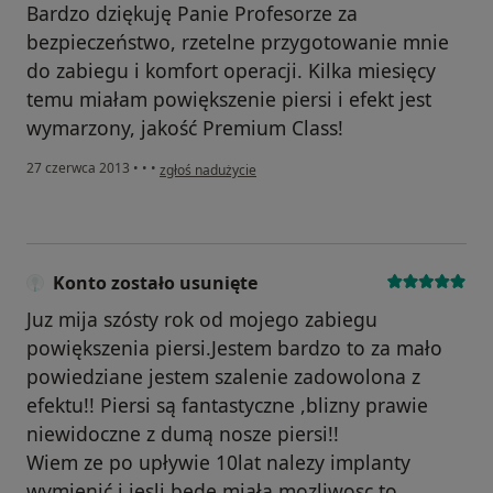
Bardzo dziękuję Panie Profesorze za
bezpieczeństwo, rzetelne przygotowanie mnie
do zabiegu i komfort operacji. Kilka miesięcy
temu miałam powiększenie piersi i efekt jest
wymarzony, jakość Premium Class!
w opinii użytkownika Konto zostało usunięte
27 czerwca 2013
•
•
•
zgłoś nadużycie
Konto zostało usunięte
Juz mija szósty rok od mojego zabiegu
powiększenia piersi.Jestem bardzo to za mało
powiedziane jestem szalenie zadowolona z
efektu!! Piersi są fantastyczne ,blizny prawie
niewidoczne z dumą nosze piersi!!
Wiem ze po upływie 10lat nalezy implanty
wymienić i jesli bede miała mozliwosc to