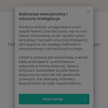
Dobrostan emocjonalny i
Serwis
sztuczna inteligencja
Regulamin
Niniejsza ankieta, przygotowana przez
zespół Patient Care Doctoralia, ma na celu
Polityka prywatności pacjentów
lepsze zrozumienie, w jaki sposób ludzie
Polityka prywatności profesjonalistów
korzystają z narzędzi sztucznej inteligencji
Polityka prywatności dla profesjonalistów, których
jako wsparcia dla swojego dobrostanu
emocjonalnego i zdrowia psychicznego.
dane pozyskaliśmy samodzielnie
Polityka cookies
Udział w ankiecie jest anonimowy, a wyniki
Jak działają wyniki wyszukiwania
będą analizowane i prezentowane
wyłącznie w formie zbiorczej. Pytania
Dostępność
dotyczące nastolatków są skierowane
O nas
wyłącznie do rodziców lub opiekunów
Praca
prawnych. Nie zbieramy informacji
Rekrutujemy!
bezpośrednio od osób niepełnoletnich.
Partnerzy
Centrum prasowe
Kontakt
Start survey
Dla pacjentów