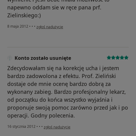
napewno oddam sie w ręce pana prf.
Zielinskiego:)
w opinii użytkownika Konto zostało usunięte
8 maja 2012
•
•
•
zgłoś nadużycie
Konto zostało usunięte
Zdecydowałam się na korekcję ucha i jestem
bardzo zadowolona z efektu. Prof. Zieliński
dostaje ode mnie ocenę bardzo dobrą za
wykonany zabieg. Bardzo profesjonalny lekarz,
od początku do końca wszystko wyjaśnia i
proponuje swoją pomoc zarówno przed jak i po
operacji. Godny polecenia.
w opinii użytkownika Konto zostało usunięte
16 stycznia 2012
•
•
•
zgłoś nadużycie