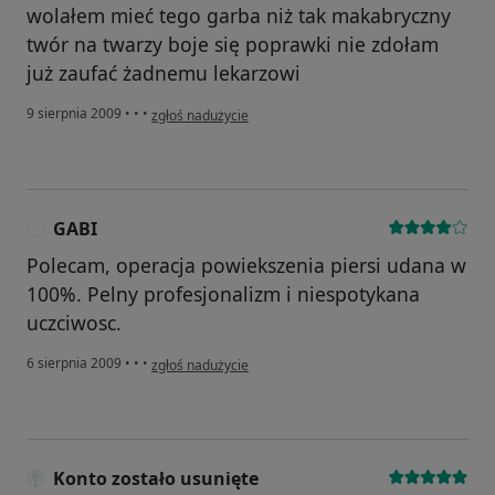
wolałem mieć tego garba niż tak makabryczny
twór na twarzy boje się poprawki nie zdołam
już zaufać żadnemu lekarzowi
w opinii użytkownika michal z lodzi
9 sierpnia 2009
•
•
•
zgłoś nadużycie
GABI
G
Polecam, operacja powiekszenia piersi udana w
100%. Pelny profesjonalizm i niespotykana
uczciwosc.
w opinii użytkownika GABI
6 sierpnia 2009
•
•
•
zgłoś nadużycie
Konto zostało usunięte